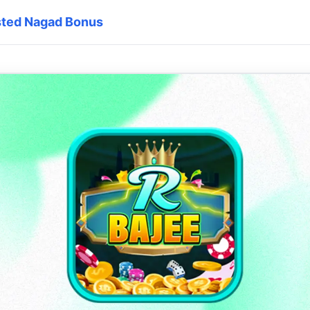
Trusted Nagad Bonus