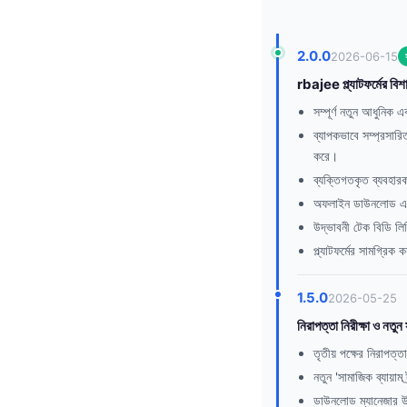
2.0.0
2026-06-15
rbajee প্ল্যাটফর্মের বিশ
সম্পূর্ণ নতুন আধুনিক এ
ব্যাপকভাবে সম্প্রসারি
করে।
ব্যক্তিগতকৃত ব্যবহারক
অফলাইন ডাউনলোড এবং অ
উদ্ভাবনী টেক বিডি লি
প্ল্যাটফর্মের সামগ্রিক
1.5.0
2026-05-25
নিরাপত্তা নিরীক্ষা ও নতু
তৃতীয় পক্ষের নিরাপত্
নতুন 'সামাজিক ব্যায়াম 
ডাউনলোড ম্যানেজার উন