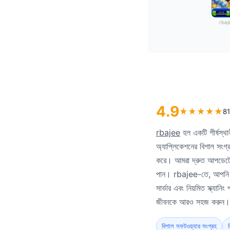
rbaje
4.9
★
★
★
★
★
81
rbajee
হল একটি শীর্ষস্থা
অ্যাপ্লিকেশনের বিশাল সংগ্র
করে। আমরা দ্রুত আপডেটের ম
পান। rbajee-তে, আপনি সহ
সার্ভার এবং নিয়মিত স্ক্য
জীবনকে আরও সহজ করুন।
বিশাল সফটওয়্যার সংগ্রহ