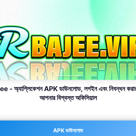
ee - অ্যাপ্লিকেশন APK ডাউনলোড, লগইন এবং নিবন্ধন করার
আপনার বিশ্বস্ত অফিসিয়াল
APK ডাউনলোড