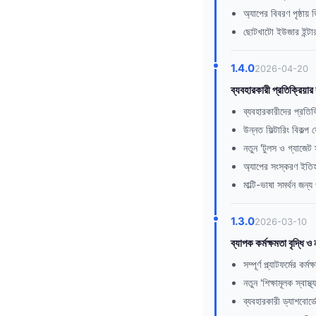
অ্যাপের বিবরণ পৃষ্ঠায
ছোটখাটো ইউজার ইন্টার
1.4.0
2026-04-20
ব্যবহারকারী প্রতিক্রিয়ার 
ব্যবহারকারীদের প্রতিক
উন্নত ফিল্টারিং বিকল্প
নতুন 'টুলস ও গ্যাজেট 
অ্যাপের সংস্করণ ইতিহা
মাল্টি-ভাষা সমর্থন জন
1.3.0
2026-03-10
ব্যাপক কর্মক্ষমতা বৃদ্ধি ও
সম্পূর্ণ প্ল্যাটফর্মের
নতুন 'শিক্ষামূলক স্বাস
ব্যবহারকারী ড্যাশবোর্