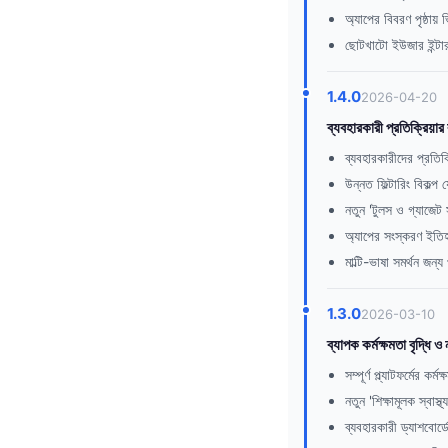
অ্যাপের বিবরণ পৃষ্ঠায
ছোটখাটো ইউজার ইন্টার
1.4.0
2026-04-20
ব্যবহারকারী প্রতিক্রিয়ার 
ব্যবহারকারীদের প্রতিক
উন্নত ফিল্টারিং বিকল্প
নতুন 'টুলস ও গ্যাজেট 
অ্যাপের সংস্করণ ইতিহা
মাল্টি-ভাষা সমর্থন জন
1.3.0
2026-03-10
ব্যাপক কর্মক্ষমতা বৃদ্ধি ও
সম্পূর্ণ প্ল্যাটফর্মের
নতুন 'শিক্ষামূলক স্বাস
ব্যবহারকারী ড্যাশবোর্