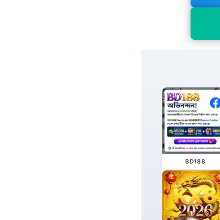
BD188