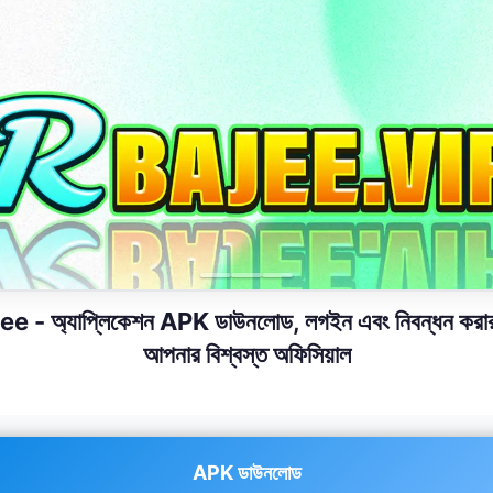
ee - অ্যাপ্লিকেশন APK ডাউনলোড, লগইন এবং নিবন্ধন করার
আপনার বিশ্বস্ত অফিসিয়াল
APK ডাউনলোড