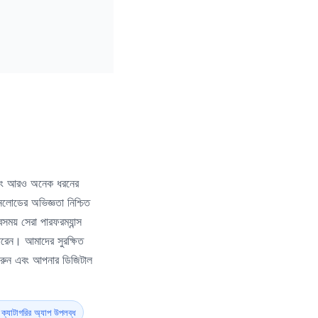
া এবং আরও অনেক ধরনের
নলোডের অভিজ্ঞতা নিশ্চিত
ময় সেরা পারফরম্যান্স
েন। আমাদের সুরক্ষিত
ু করুন এবং আপনার ডিজিটাল
ন ক্যাটাগরির অ্যাপ উপলব্ধ