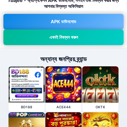
rbajee - অ্যাপ্লিকেশন APK ডাউনলোড, লগইন এবং নিবন্ধন করার জন্য
আপনার বিশ্বস্ত অফিসিয়াল
APK ডাউনলোড
এখনই নিবন্ধন করুন
অন্যান্য জনপ্রিয় ব্র্যান্ড
BD188
ACE444
OKTK