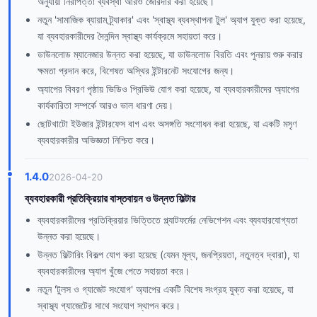
অনুযায়ী নিরাপত্তা ব্যবস্থা আরও জোরদার করা হয়েছে।
নতুন 'সামাজিক ব্যায়াম ট্র্যাকার' এবং 'স্বাস্থ্য ব্যবস্থাপনা টুল' অ্যাপ যুক্ত করা হয়েছে,
যা ব্যবহারকারীদের দৈনন্দিন স্বাস্থ্য কার্যক্রমে সহায়তা করে।
ডাউনলোড ম্যানেজার উন্নত করা হয়েছে, যা ডাউনলোড বিরতি এবং পুনরায় শুরু করার
ক্ষমতা প্রদান করে, বিশেষত অস্থির ইন্টারনেট সংযোগের জন্য।
অ্যাপের বিবরণ পৃষ্ঠায় ভিডিও প্রিভিউ যোগ করা হয়েছে, যা ব্যবহারকারীদের অ্যাপের
কার্যকারিতা সম্পর্কে আরও ভাল ধারণা দেয়।
ছোটখাটো ইউজার ইন্টারফেস বাগ এবং অসঙ্গতি সংশোধন করা হয়েছে, যা একটি মসৃণ
ব্যবহারকারীর অভিজ্ঞতা নিশ্চিত করে।
1.4.0
2026-04-20
ব্যবহারকারী প্রতিক্রিয়ার বাস্তবায়ন ও উন্নত ফিল্টার
ব্যবহারকারীদের প্রতিক্রিয়ার ভিত্তিতে প্ল্যাটফর্মের নেভিগেশন এবং ব্যবহারযোগ্যতা
উন্নত করা হয়েছে।
উন্নত ফিল্টারিং বিকল্প যোগ করা হয়েছে (যেমন মূল্য, জনপ্রিয়তা, নতুনত্ব দ্বারা), যা
ব্যবহারকারীদের অ্যাপ খুঁজে পেতে সহায়তা করে।
নতুন 'টুলস ও গ্যাজেট সংযোগ' অ্যাপের একটি বিশেষ সংগ্রহ যুক্ত করা হয়েছে, যা
স্বাস্থ্য গ্যাজেটের সাথে সংযোগ স্থাপন করে।