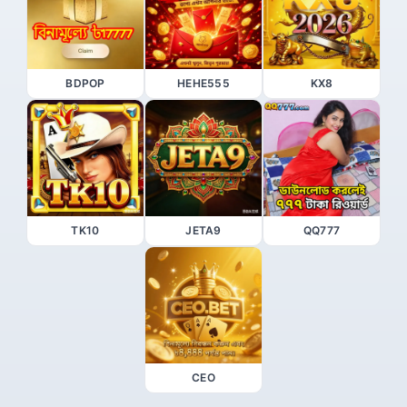
BDPOP
HEHE555
KX8
TK10
JETA9
QQ777
CEO