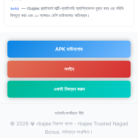
২০২২
— rbajee প্ল্যাটফর্মে মাল্টি-ক্যাটাগরি অ্যাপ্লিকেশন যুক্ত করে এর পরিধি
বিস্তৃত করা এবং ১০ লক্ষেরও বেশি ডাউনলোড অতিক্রম।
APK ডাউনলোড
লগইন
এখনই নিবন্ধন করুন
শর্তাবলী
গোপনীয়তা নীতি
© 2026 💎 rbajee নিরাপদ বাংলা - rbajee Trusted Nagad
Bonus. সর্বস্বত্ব সংরক্ষিত।