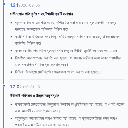
1.2.1
2026-02-05
ডাউনলোড গতি বৃদ্ধি ও ছোটখাটো ত্রুটি সমাধান
অ্যাপ ডাউনলোডের গতি আরও অপ্টিমাইজ করা হয়েছে, যা ব্যবহারকারীদের জন্য
দ্রুততর ডাউনলোড অভিজ্ঞতা নিশ্চিত করে।
ক্যাটাগরি ব্রাউজিংয়ের সময় কিছু লোডিং সমস্যা সমাধান করা হয়েছে, যা নিরবচ্ছিন্ন
ব্রাউজিং নিশ্চিত করে।
ব্যবহারকারীর প্রোফাইল ব্যবস্থাপনার কিছু ছোটখাটো ত্রুটি সংশোধন করা হয়েছে।
বিজ্ঞপ্তি ব্যবস্থাপনার উন্নতি করা হয়েছে, যা ব্যবহারকারীদের জন্য আরও প্রাসঙ্গিক
এবং সময়োপযোগী বিজ্ঞপ্তি সরবরাহ করে।
বিভিন্ন ডিভাইসে প্ল্যাটফর্মের সামঞ্জস্যতা আরও উন্নত করা হয়েছে।
1.2.0
2026-01-15
ইউআই পরিবর্তন ও উন্নত অনুসন্ধান
ব্যবহারকারী ইন্টারফেসের ভিজ্যুয়াল ডিজাইন আধুনিকীকরণ করা হয়েছে, যা একটি সতেজ
এবং আকর্ষণীয় চেহারা প্রদান করে।
অনুসন্ধান অ্যালগরিদম আরও উন্নত করা হয়েছে, যা ব্যবহারকারীদের জন্য আরও
প্রাসঙ্গিক এবং সঠিক ফলাফল প্রদান করে।