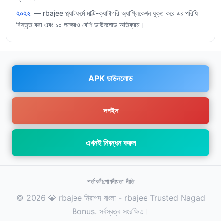
২০২২
— rbajee প্ল্যাটফর্মে মাল্টি-ক্যাটাগরি অ্যাপ্লিকেশন যুক্ত করে এর পরিধি
বিস্তৃত করা এবং ১০ লক্ষেরও বেশি ডাউনলোড অতিক্রম।
APK ডাউনলোড
লগইন
এখনই নিবন্ধন করুন
শর্তাবলী
গোপনীয়তা নীতি
© 2026 💎 rbajee নিরাপদ বাংলা - rbajee Trusted Nagad
Bonus. সর্বস্বত্ব সংরক্ষিত।