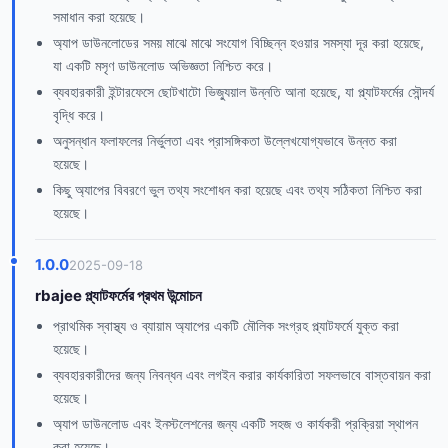
সমাধান করা হয়েছে।
অ্যাপ ডাউনলোডের সময় মাঝে মাঝে সংযোগ বিচ্ছিন্ন হওয়ার সমস্যা দূর করা হয়েছে,
যা একটি মসৃণ ডাউনলোড অভিজ্ঞতা নিশ্চিত করে।
ব্যবহারকারী ইন্টারফেসে ছোটখাটো ভিজ্যুয়াল উন্নতি আনা হয়েছে, যা প্ল্যাটফর্মের সৌন্দর্য
বৃদ্ধি করে।
অনুসন্ধান ফলাফলের নির্ভুলতা এবং প্রাসঙ্গিকতা উল্লেখযোগ্যভাবে উন্নত করা
হয়েছে।
কিছু অ্যাপের বিবরণে ভুল তথ্য সংশোধন করা হয়েছে এবং তথ্য সঠিকতা নিশ্চিত করা
হয়েছে।
1.0.0
2025-09-18
rbajee প্ল্যাটফর্মের প্রথম উন্মোচন
প্রাথমিক স্বাস্থ্য ও ব্যায়াম অ্যাপের একটি মৌলিক সংগ্রহ প্ল্যাটফর্মে যুক্ত করা
হয়েছে।
ব্যবহারকারীদের জন্য নিবন্ধন এবং লগইন করার কার্যকারিতা সফলভাবে বাস্তবায়ন করা
হয়েছে।
অ্যাপ ডাউনলোড এবং ইনস্টলেশনের জন্য একটি সহজ ও কার্যকরী প্রক্রিয়া স্থাপন
করা হয়েছে।