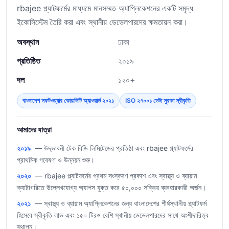
rbajee প্ল্যাটফর্মের মাধ্যমে মানসম্মত অ্যাপ্লিকেশনের একটি সমৃদ্ধ
ইকোসিস্টেম তৈরি করা এবং স্থানীয় ডেভেলপারদের ক্ষমতায়ন করা।
অবস্থান
ঢাকা
প্রতিষ্ঠিত
২০১৯
দল
১২০+
বাংলাদেশ সফটওয়্যার কোয়ালিটি অ্যাওয়ার্ড ২০২১
ISO ২৭০০১ ডেটা সুরক্ষা স্বীকৃতি
আমাদের যাত্রা
২০১৯
— উদ্ভাবনী টেক বিডি লিমিটেডের প্রতিষ্ঠা এবং rbajee প্ল্যাটফর্মের
প্রাথমিক গবেষণা ও উন্নয়ন শুরু।
২০২০
— rbajee প্ল্যাটফর্মের প্রথম সংস্করণ প্রকাশ এবং স্বাস্থ্য ও ব্যায়াম
ক্যাটাগরিতে উল্লেখযোগ্য অ্যাপস যুক্ত করে ৫০,০০০ সক্রিয় ব্যবহারকারী অর্জন।
২০২১
— স্বাস্থ্য ও ব্যায়াম অ্যাপ্লিকেশনের জন্য বাংলাদেশের শীর্ষস্থানীয় প্ল্যাটফর্ম
হিসেবে স্বীকৃতি লাভ এবং ১৫০ টিরও বেশি স্থানীয় ডেভেলপারদের সাথে অংশীদারিত্ব
স্থাপন।