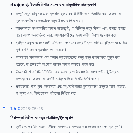
rbajee প্ল্যাটফর্মের বিশাল সংস্কার ও আনুষ্ঠানিক আত্মপ্রকাশ
সম্পূর্ণ নতুন আধুনিক এবং স্বজ্ঞাত ব্যবহারকারী ইন্টারফেস ডিজাইন করা হয়েছে, যা
ব্যবহারকারীর অভিজ্ঞতাকে নতুন উচ্চতায় নিয়ে যায়।
ব্যাপকভাবে সম্প্রসারিত অ্যাপ লাইব্রেরি, যা বিভিন্ন নতুন বিভাগ এবং হাজার হাজার
নতুন অ্যাপ অন্তর্ভুক্ত করে, ব্যবহারকারীদের জন্য অসীম বিকল্প সরবরাহ করে।
ব্যক্তিগতকৃত ব্যবহারকারী অভিজ্ঞতা প্রদানের জন্য উন্নত কৃত্রিম বুদ্ধিমত্তা চালিত
সুপারিশ ইঞ্জিন বাস্তবায়ন করা হয়েছে।
অফলাইন ডাউনলোড এবং অ্যাপ ম্যানেজমেন্টের জন্য নতুন কার্যকারিতা যুক্ত করা
হয়েছে, যা ইন্টারনেট সংযোগ ছাড়াই অ্যাপ ব্যবহার সহজ করে।
উদ্ভাবনী টেক বিডি লিমিটেড-এর অন্যান্য পরিষেবাগুলির সাথে গভীর ইন্টিগ্রেশন
সম্পন্ন করা হয়েছে, যা একটি সমন্বিত ইকোসিস্টেম তৈরি করে।
প্ল্যাটফর্মের সামগ্রিক কর্মক্ষমতা এবং স্থিতিশীলতায় যুগান্তকারী উন্নতি আনা হয়েছে,
যা দ্রুত এবং নির্ভরযোগ্য পরিষেবা নিশ্চিত করে।
1.5.0
2026-05-25
নিরাপত্তা নিরীক্ষা ও নতুন সামাজিক/টুল অ্যাপ
তৃতীয় পক্ষের নিরাপত্তা নিরীক্ষা সফলভাবে সম্পন্ন করা হয়েছে এবং প্রাপ্ত সুপারিশ