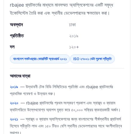
rbajee প্ল্যাটফর্মের মাধ্যমে মানসম্মত অ্যাপ্লিকেশনের একটি সমৃদ্ধ
ইকোসিস্টেম তৈরি করা এবং স্থানীয় ডেভেলপারদের ক্ষমতায়ন করা।
অবস্থান
ঢাকা
প্রতিষ্ঠিত
২০১৯
দল
১২০+
বাংলাদেশ সফটওয়্যার কোয়ালিটি অ্যাওয়ার্ড ২০২১
ISO ২৭০০১ ডেটা সুরক্ষা স্বীকৃতি
আমাদের যাত্রা
২০১৯
— উদ্ভাবনী টেক বিডি লিমিটেডের প্রতিষ্ঠা এবং rbajee প্ল্যাটফর্মের
প্রাথমিক গবেষণা ও উন্নয়ন শুরু।
২০২০
— rbajee প্ল্যাটফর্মের প্রথম সংস্করণ প্রকাশ এবং স্বাস্থ্য ও ব্যায়াম
ক্যাটাগরিতে উল্লেখযোগ্য অ্যাপস যুক্ত করে ৫০,০০০ সক্রিয় ব্যবহারকারী অর্জন।
২০২১
— স্বাস্থ্য ও ব্যায়াম অ্যাপ্লিকেশনের জন্য বাংলাদেশের শীর্ষস্থানীয় প্ল্যাটফর্ম
হিসেবে স্বীকৃতি লাভ এবং ১৫০ টিরও বেশি স্থানীয় ডেভেলপারদের সাথে অংশীদারিত্ব
স্থাপন।