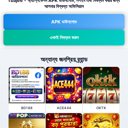
rbajee - অ্যাপ্লিকেশন APK ডাউনলোড, লগইন এবং নিবন্ধন করার জন্য
আপনার বিশ্বস্ত অফিসিয়াল
APK ডাউনলোড
এখনই নিবন্ধন করুন
অন্যান্য জনপ্রিয় ব্র্যান্ড
BD188
ACE444
OKTK