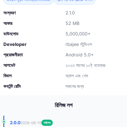
সংস্করণ
2.1.0
আকার
52 MB
ডাউনলোড
5,000,000+
Developer
rbajee স্টুডিওস
প্রয়োজনীয়তা
Android 5.0+
আপডেট
২০২৩ সালের ১০ই নভেম্বর
বিভাগ
অ্যাপ এবং গেম
কনটেন্ট রেটিং
সকলের জন্য
রিলিজ লগ
2.0.0
2026-06-15
সর্বশেষ