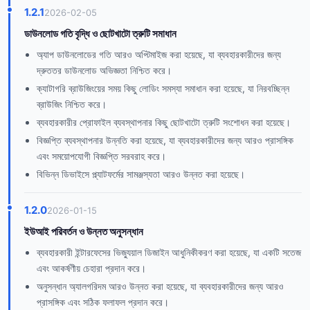
1.2.1
2026-02-05
ডাউনলোড গতি বৃদ্ধি ও ছোটখাটো ত্রুটি সমাধান
অ্যাপ ডাউনলোডের গতি আরও অপ্টিমাইজ করা হয়েছে, যা ব্যবহারকারীদের জন্য
দ্রুততর ডাউনলোড অভিজ্ঞতা নিশ্চিত করে।
ক্যাটাগরি ব্রাউজিংয়ের সময় কিছু লোডিং সমস্যা সমাধান করা হয়েছে, যা নিরবচ্ছিন্ন
ব্রাউজিং নিশ্চিত করে।
ব্যবহারকারীর প্রোফাইল ব্যবস্থাপনার কিছু ছোটখাটো ত্রুটি সংশোধন করা হয়েছে।
বিজ্ঞপ্তি ব্যবস্থাপনার উন্নতি করা হয়েছে, যা ব্যবহারকারীদের জন্য আরও প্রাসঙ্গিক
এবং সময়োপযোগী বিজ্ঞপ্তি সরবরাহ করে।
বিভিন্ন ডিভাইসে প্ল্যাটফর্মের সামঞ্জস্যতা আরও উন্নত করা হয়েছে।
1.2.0
2026-01-15
ইউআই পরিবর্তন ও উন্নত অনুসন্ধান
ব্যবহারকারী ইন্টারফেসের ভিজ্যুয়াল ডিজাইন আধুনিকীকরণ করা হয়েছে, যা একটি সতেজ
এবং আকর্ষণীয় চেহারা প্রদান করে।
অনুসন্ধান অ্যালগরিদম আরও উন্নত করা হয়েছে, যা ব্যবহারকারীদের জন্য আরও
প্রাসঙ্গিক এবং সঠিক ফলাফল প্রদান করে।