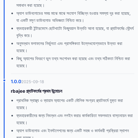
সমাধান করা হয়েছে।
অ্যাপ ডাউনলোডের সময় মাঝে মাঝে সংযোগ বিচ্ছিন্ন হওয়ার সমস্যা দূর করা হয়েছে,
যা একটি মসৃণ ডাউনলোড অভিজ্ঞতা নিশ্চিত করে।
ব্যবহারকারী ইন্টারফেসে ছোটখাটো ভিজ্যুয়াল উন্নতি আনা হয়েছে, যা প্ল্যাটফর্মের সৌন্দর্য
বৃদ্ধি করে।
অনুসন্ধান ফলাফলের নির্ভুলতা এবং প্রাসঙ্গিকতা উল্লেখযোগ্যভাবে উন্নত করা
হয়েছে।
কিছু অ্যাপের বিবরণে ভুল তথ্য সংশোধন করা হয়েছে এবং তথ্য সঠিকতা নিশ্চিত করা
হয়েছে।
1.0.0
2025-09-18
rbajee প্ল্যাটফর্মের প্রথম উন্মোচন
প্রাথমিক স্বাস্থ্য ও ব্যায়াম অ্যাপের একটি মৌলিক সংগ্রহ প্ল্যাটফর্মে যুক্ত করা
হয়েছে।
ব্যবহারকারীদের জন্য নিবন্ধন এবং লগইন করার কার্যকারিতা সফলভাবে বাস্তবায়ন করা
হয়েছে।
অ্যাপ ডাউনলোড এবং ইনস্টলেশনের জন্য একটি সহজ ও কার্যকরী প্রক্রিয়া স্থাপন
করা হয়েছে।