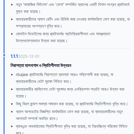
নতুন 'সামাজিক ফিটনেস' এবং 'যোগা' সম্পর্কিত অ্যাপের একটি বিশাল সংগ্রহ প্ল্যাটফর্মে
যুক্ত করা হয়েছে।
ব্যবহারকারীদের অ্যাপ রেটিং এবং রিভিউ জমা দেওয়ার কার্যকারিতা যোগ করা হয়েছে, যা
সম্প্রদায়ের অংশগ্রহণ বৃদ্ধি করে।
মোবাইল ডিভাইসের জন্য প্ল্যাটফর্মের প্রতিক্রিয়াশীলতা এবং সামঞ্জস্যতা
উল্লেখযোগ্যভাবে উন্নত করা হয়েছে।
1.1.1
2025-12-01
নিরাপত্তা হালনাগাদ ও স্থিতিশীলতা উন্নয়ন
rbajee প্ল্যাটফর্মের নিরাপত্তা ব্যবস্থা আরও শক্তিশালী করা হয়েছে, যা
ব্যবহারকারীদের ডেটা সুরক্ষা নিশ্চিত করে।
ব্যবহারকারীর ব্যক্তিগত ডেটা সুরক্ষার জন্য এনক্রিপশন পদ্ধতি আরও উন্নত করা
হয়েছে।
কিছু বিরল ক্র্যাশ সমস্যা সমাধান করা হয়েছে, যা প্ল্যাটফর্মের স্থিতিশীলতা বৃদ্ধি করে।
অ্যাপ আপডেটের বিজ্ঞপ্তি কার্যকারিতা যোগ করা হয়েছে, যা ব্যবহারকারীদের নতুন
আপডেট সম্পর্কে অবহিত রাখে।
ব্যাকএন্ড অবকাঠামোর স্থিতিশীলতা বৃদ্ধি করা হয়েছে, যা নিরবচ্ছিন্ন পরিষেবা নিশ্চিত
করে।