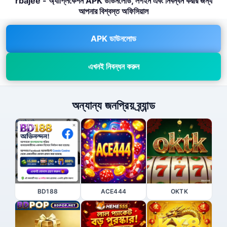
rbajee - অ্যাপ্লিকেশন APK ডাউনলোড, লগইন এবং নিবন্ধন করার জন্য
আপনার বিশ্বস্ত অফিসিয়াল
APK ডাউনলোড
এখনই নিবন্ধন করুন
অন্যান্য জনপ্রিয় ব্র্যান্ড
BD188
ACE444
OKTK