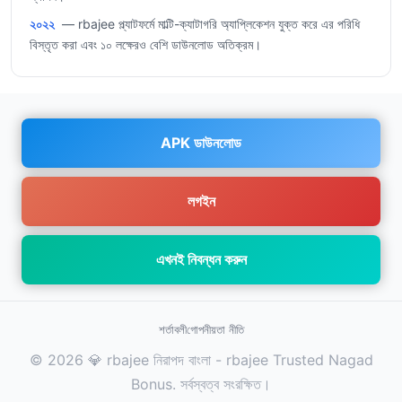
২০২২
— rbajee প্ল্যাটফর্মে মাল্টি-ক্যাটাগরি অ্যাপ্লিকেশন যুক্ত করে এর পরিধি
বিস্তৃত করা এবং ১০ লক্ষেরও বেশি ডাউনলোড অতিক্রম।
APK ডাউনলোড
লগইন
এখনই নিবন্ধন করুন
শর্তাবলী
গোপনীয়তা নীতি
© 2026 💎 rbajee নিরাপদ বাংলা - rbajee Trusted Nagad
Bonus. সর্বস্বত্ব সংরক্ষিত।