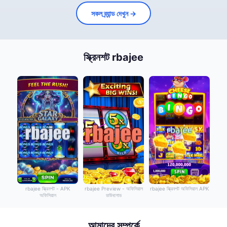
সকল ব্র্যান্ড দেখুন →
স্ক্রিনশট rbajee
rbajee Preview - অফিসিয়াল
rbajee স্ক্রিনশট - APK
rbajee স্ক্রিনশট অফিসিয়াল APK
ডাউনলোড
অফিসিয়াল
আমাদের সম্পর্কে