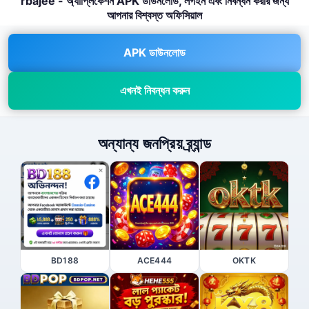
rbajee - অ্যাপ্লিকেশন APK ডাউনলোড, লগইন এবং নিবন্ধন করার জন্য
আপনার বিশ্বস্ত অফিসিয়াল
APK ডাউনলোড
এখনই নিবন্ধন করুন
অন্যান্য জনপ্রিয় ব্র্যান্ড
BD188
ACE444
OKTK