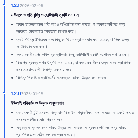
1.2.1
2026-02-05
ডাউনলোড গতি বৃদ্ধি ও ছোটখাটো ত্রুটি সমাধান
অ্যাপ ডাউনলোডের গতি আরও অপ্টিমাইজ করা হয়েছে, যা ব্যবহারকারীদের জন্য
দ্রুততর ডাউনলোড অভিজ্ঞতা নিশ্চিত করে।
ক্যাটাগরি ব্রাউজিংয়ের সময় কিছু লোডিং সমস্যা সমাধান করা হয়েছে, যা নিরবচ্ছিন্ন
ব্রাউজিং নিশ্চিত করে।
ব্যবহারকারীর প্রোফাইল ব্যবস্থাপনার কিছু ছোটখাটো ত্রুটি সংশোধন করা হয়েছে।
বিজ্ঞপ্তি ব্যবস্থাপনার উন্নতি করা হয়েছে, যা ব্যবহারকারীদের জন্য আরও প্রাসঙ্গিক
এবং সময়োপযোগী বিজ্ঞপ্তি সরবরাহ করে।
বিভিন্ন ডিভাইসে প্ল্যাটফর্মের সামঞ্জস্যতা আরও উন্নত করা হয়েছে।
1.2.0
2026-01-15
ইউআই পরিবর্তন ও উন্নত অনুসন্ধান
ব্যবহারকারী ইন্টারফেসের ভিজ্যুয়াল ডিজাইন আধুনিকীকরণ করা হয়েছে, যা একটি সতেজ
এবং আকর্ষণীয় চেহারা প্রদান করে।
অনুসন্ধান অ্যালগরিদম আরও উন্নত করা হয়েছে, যা ব্যবহারকারীদের জন্য আরও
প্রাসঙ্গিক এবং সঠিক ফলাফল প্রদান করে।