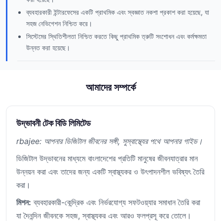
ব্যবহারকারী ইন্টারফেসের একটি প্রাথমিক এবং স্বজ্ঞাত নকশা প্রকাশ করা হয়েছে, যা
সহজ নেভিগেশন নিশ্চিত করে।
সিস্টেমের স্থিতিশীলতা নিশ্চিত করতে কিছু প্রাথমিক ত্রুটি সংশোধন এবং কর্মক্ষমতা
উন্নত করা হয়েছে।
আমাদের সম্পর্কে
উদ্ভাবনী টেক বিডি লিমিটেড
rbajee: আপনার ডিজিটাল জীবনের সঙ্গী, সুস্বাস্থ্যের পথে আপনার গাইড।
ডিজিটাল উদ্ভাবনের মাধ্যমে বাংলাদেশের প্রতিটি মানুষের জীবনযাত্রার মান
উন্নয়ন করা এবং তাদের জন্য একটি স্বাস্থ্যকর ও উৎপাদনশীল ভবিষ্যৎ তৈরি
করা।
মিশন:
ব্যবহারকারী-কেন্দ্রিক এবং নির্ভরযোগ্য সফটওয়্যার সমাধান তৈরি করা
যা দৈনন্দিন জীবনকে সহজ, স্বাস্থ্যকর এবং আরও ফলপ্রসূ করে তোলে।