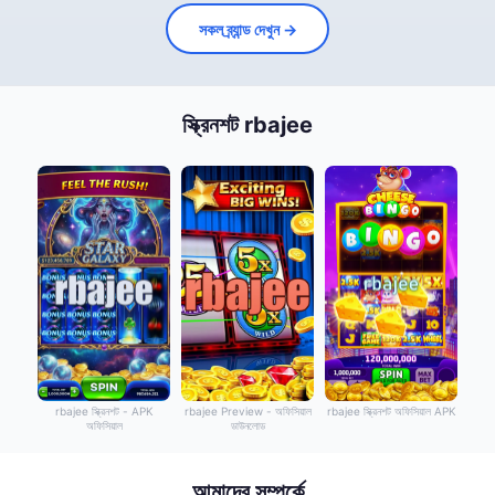
সকল ব্র্যান্ড দেখুন →
স্ক্রিনশট rbajee
rbajee Preview - অফিসিয়াল
rbajee স্ক্রিনশট - APK
rbajee স্ক্রিনশট অফিসিয়াল APK
ডাউনলোড
অফিসিয়াল
আমাদের সম্পর্কে