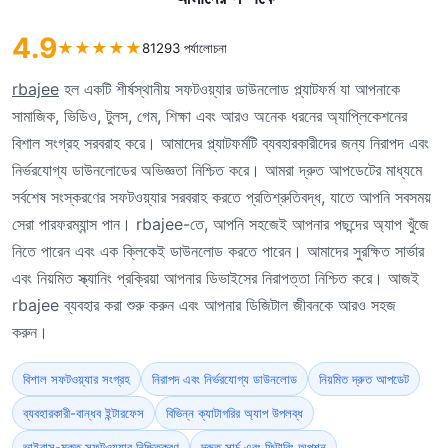
4.9
★
★
★
★
★
81293 পর্যালোচনা
rbajee
হল একটি শীর্ষস্থানীয় সফটওয়্যার ডাউনলোড প্ল্যাটফর্ম যা আপনাকে
সামাজিক, ভিডিও, টুলস, গেম, শিক্ষা এবং আরও অনেক ধরনের অ্যাপ্লিকেশনের
বিশাল সংগ্রহ সরবরাহ করে। আমাদের প্ল্যাটফর্মটি ব্যবহারকারীদের জন্য নিরাপদ এবং
নির্ভরযোগ্য ডাউনলোডের অভিজ্ঞতা নিশ্চিত করে। আমরা দ্রুত আপডেটের মাধ্যমে
সর্বশেষ সংস্করণের সফটওয়্যার সরবরাহ করতে প্রতিশ্রুতিবদ্ধ, যাতে আপনি সবসময়
সেরা পারফরম্যান্স পান। rbajee-তে, আপনি সহজেই আপনার পছন্দের অ্যাপ খুঁজে
নিতে পারেন এবং এক ক্লিকেই ডাউনলোড করতে পারেন। আমাদের সুরক্ষিত সার্ভার
এবং নিয়মিত স্ক্যানিং প্রক্রিয়া আপনার ডিভাইসের নিরাপত্তা নিশ্চিত করে। আজই
rbajee ব্যবহার করা শুরু করুন এবং আপনার ডিজিটাল জীবনকে আরও সহজ
করুন।
বিশাল সফটওয়্যার সংগ্রহ
নিরাপদ এবং নির্ভরযোগ্য ডাউনলোড
নিয়মিত দ্রুত আপডেট
ব্যবহারকারী-বান্ধব ইন্টারফেস
বিভিন্ন ক্যাটাগরির অ্যাপ উপলব্ধ
ভাইরাস-মুক্ত সফটওয়্যার নিশ্চিতকরণ
দ্রুত সার্চ এবং ফিল্টারিং অপশন