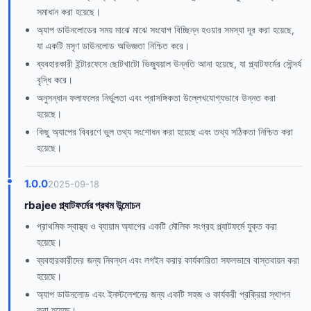
সমাধান করা হয়েছে।
অ্যাপ ডাউনলোডের সময় মাঝে মাঝে সংযোগ বিচ্ছিন্ন হওয়ার সমস্যা দূর করা হয়েছে,
যা একটি মসৃণ ডাউনলোড অভিজ্ঞতা নিশ্চিত করে।
ব্যবহারকারী ইন্টারফেসে ছোটখাটো ভিজ্যুয়াল উন্নতি আনা হয়েছে, যা প্ল্যাটফর্মের সৌন্দর্য
বৃদ্ধি করে।
অনুসন্ধান ফলাফলের নির্ভুলতা এবং প্রাসঙ্গিকতা উল্লেখযোগ্যভাবে উন্নত করা
হয়েছে।
কিছু অ্যাপের বিবরণে ভুল তথ্য সংশোধন করা হয়েছে এবং তথ্য সঠিকতা নিশ্চিত করা
হয়েছে।
1.0.0
2025-09-18
rbajee প্ল্যাটফর্মের প্রথম উন্মোচন
প্রাথমিক স্বাস্থ্য ও ব্যায়াম অ্যাপের একটি মৌলিক সংগ্রহ প্ল্যাটফর্মে যুক্ত করা
হয়েছে।
ব্যবহারকারীদের জন্য নিবন্ধন এবং লগইন করার কার্যকারিতা সফলভাবে বাস্তবায়ন করা
হয়েছে।
অ্যাপ ডাউনলোড এবং ইনস্টলেশনের জন্য একটি সহজ ও কার্যকরী প্রক্রিয়া স্থাপন
করা হয়েছে।