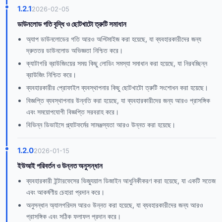
1.2.1
2026-02-05
ডাউনলোড গতি বৃদ্ধি ও ছোটখাটো ত্রুটি সমাধান
অ্যাপ ডাউনলোডের গতি আরও অপ্টিমাইজ করা হয়েছে, যা ব্যবহারকারীদের জন্য
দ্রুততর ডাউনলোড অভিজ্ঞতা নিশ্চিত করে।
ক্যাটাগরি ব্রাউজিংয়ের সময় কিছু লোডিং সমস্যা সমাধান করা হয়েছে, যা নিরবচ্ছিন্ন
ব্রাউজিং নিশ্চিত করে।
ব্যবহারকারীর প্রোফাইল ব্যবস্থাপনার কিছু ছোটখাটো ত্রুটি সংশোধন করা হয়েছে।
বিজ্ঞপ্তি ব্যবস্থাপনার উন্নতি করা হয়েছে, যা ব্যবহারকারীদের জন্য আরও প্রাসঙ্গিক
এবং সময়োপযোগী বিজ্ঞপ্তি সরবরাহ করে।
বিভিন্ন ডিভাইসে প্ল্যাটফর্মের সামঞ্জস্যতা আরও উন্নত করা হয়েছে।
1.2.0
2026-01-15
ইউআই পরিবর্তন ও উন্নত অনুসন্ধান
ব্যবহারকারী ইন্টারফেসের ভিজ্যুয়াল ডিজাইন আধুনিকীকরণ করা হয়েছে, যা একটি সতেজ
এবং আকর্ষণীয় চেহারা প্রদান করে।
অনুসন্ধান অ্যালগরিদম আরও উন্নত করা হয়েছে, যা ব্যবহারকারীদের জন্য আরও
প্রাসঙ্গিক এবং সঠিক ফলাফল প্রদান করে।