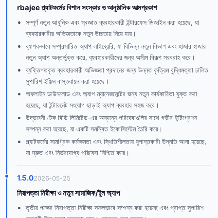
rbajee প্ল্যাটফর্মের বিশাল সংস্কার ও আনুষ্ঠানিক আত্মপ্রকাশ
সম্পূর্ণ নতুন আধুনিক এবং স্বজ্ঞাত ব্যবহারকারী ইন্টারফেস ডিজাইন করা হয়েছে, যা
ব্যবহারকারীর অভিজ্ঞতাকে নতুন উচ্চতায় নিয়ে যায়।
ব্যাপকভাবে সম্প্রসারিত অ্যাপ লাইব্রেরি, যা বিভিন্ন নতুন বিভাগ এবং হাজার হাজার
নতুন অ্যাপ অন্তর্ভুক্ত করে, ব্যবহারকারীদের জন্য অসীম বিকল্প সরবরাহ করে।
ব্যক্তিগতকৃত ব্যবহারকারী অভিজ্ঞতা প্রদানের জন্য উন্নত কৃত্রিম বুদ্ধিমত্তা চালিত
সুপারিশ ইঞ্জিন বাস্তবায়ন করা হয়েছে।
অফলাইন ডাউনলোড এবং অ্যাপ ম্যানেজমেন্টের জন্য নতুন কার্যকারিতা যুক্ত করা
হয়েছে, যা ইন্টারনেট সংযোগ ছাড়াই অ্যাপ ব্যবহার সহজ করে।
উদ্ভাবনী টেক বিডি লিমিটেড-এর অন্যান্য পরিষেবাগুলির সাথে গভীর ইন্টিগ্রেশন
সম্পন্ন করা হয়েছে, যা একটি সমন্বিত ইকোসিস্টেম তৈরি করে।
প্ল্যাটফর্মের সামগ্রিক কর্মক্ষমতা এবং স্থিতিশীলতায় যুগান্তকারী উন্নতি আনা হয়েছে,
যা দ্রুত এবং নির্ভরযোগ্য পরিষেবা নিশ্চিত করে।
1.5.0
2026-05-25
নিরাপত্তা নিরীক্ষা ও নতুন সামাজিক/টুল অ্যাপ
তৃতীয় পক্ষের নিরাপত্তা নিরীক্ষা সফলভাবে সম্পন্ন করা হয়েছে এবং প্রাপ্ত সুপারিশ