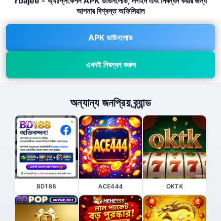
rbajee - অ্যাপ্লিকেশন APK ডাউনলোড, লগইন এবং নিবন্ধন করার জন্য
আপনার বিশ্বস্ত অফিসিয়াল
APK ডাউনলোড
এখনই নিবন্ধন করুন
অন্যান্য জনপ্রিয় ব্র্যান্ড
BD188
ACE444
OKTK