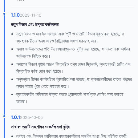
1.1.0
2025-11-10
নতুন বিভাগ এবং উন্নত কর্মক্ষমতা
নতুন 'ধ্যান ও মানসিক স্বাস্থ্য' এবং 'পুষ্টি ও ডায়েট' বিভাগ যুক্ত করা হয়েছে, যা
ব্যবহারকারীদের জন্য আরও বৈচিত্র্যময় অ্যাপ সরবরাহ করে।
অ্যাপ ডাউনলোডের গতি উল্লেখযোগ্যভাবে বৃদ্ধি করা হয়েছে, যা দ্রুত এবং কার্যকর
ডাউনলোড নিশ্চিত করে।
অ্যাপের বিবরণ পৃষ্ঠায় আরও বিস্তারিত তথ্য যেমন স্ক্রিনশট, ব্যবহারকারী রেটিং এবং
বিস্তারিত বর্ণনা যোগ করা হয়েছে।
অনুসন্ধান ফিল্টার কার্যকারিতা প্রসারিত করা হয়েছে, যা ব্যবহারকারীদের তাদের পছন্দের
অ্যাপ সহজে খুঁজে পেতে সহায়তা করে।
ব্যবহারকারীর অভিজ্ঞতা উন্নত করতে প্ল্যাটফর্মের সামগ্রিক লোডিং সময় কমানো
হয়েছে।
1.0.1
2025-10-05
সাধারণ ত্রুটি সংশোধন ও কর্মক্ষমতা বৃদ্ধি
লগইন এবং নিবন্ধন প্রক্রিয়ায় ব্যবহারকারীদের সম্মুখীন হওয়া কিছু পরিচিত ত্রুটি