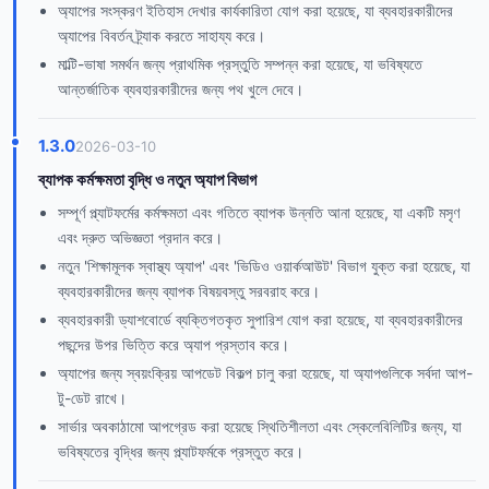
অ্যাপের সংস্করণ ইতিহাস দেখার কার্যকারিতা যোগ করা হয়েছে, যা ব্যবহারকারীদের
অ্যাপের বিবর্তন ট্র্যাক করতে সাহায্য করে।
মাল্টি-ভাষা সমর্থন জন্য প্রাথমিক প্রস্তুতি সম্পন্ন করা হয়েছে, যা ভবিষ্যতে
আন্তর্জাতিক ব্যবহারকারীদের জন্য পথ খুলে দেবে।
1.3.0
2026-03-10
ব্যাপক কর্মক্ষমতা বৃদ্ধি ও নতুন অ্যাপ বিভাগ
সম্পূর্ণ প্ল্যাটফর্মের কর্মক্ষমতা এবং গতিতে ব্যাপক উন্নতি আনা হয়েছে, যা একটি মসৃণ
এবং দ্রুত অভিজ্ঞতা প্রদান করে।
নতুন 'শিক্ষামূলক স্বাস্থ্য অ্যাপ' এবং 'ভিডিও ওয়ার্কআউট' বিভাগ যুক্ত করা হয়েছে, যা
ব্যবহারকারীদের জন্য ব্যাপক বিষয়বস্তু সরবরাহ করে।
ব্যবহারকারী ড্যাশবোর্ডে ব্যক্তিগতকৃত সুপারিশ যোগ করা হয়েছে, যা ব্যবহারকারীদের
পছন্দের উপর ভিত্তি করে অ্যাপ প্রস্তাব করে।
অ্যাপের জন্য স্বয়ংক্রিয় আপডেট বিকল্প চালু করা হয়েছে, যা অ্যাপগুলিকে সর্বদা আপ-
টু-ডেট রাখে।
সার্ভার অবকাঠামো আপগ্রেড করা হয়েছে স্থিতিশীলতা এবং স্কেলেবিলিটির জন্য, যা
ভবিষ্যতের বৃদ্ধির জন্য প্ল্যাটফর্মকে প্রস্তুত করে।