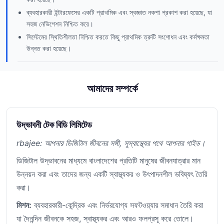
ব্যবহারকারী ইন্টারফেসের একটি প্রাথমিক এবং স্বজ্ঞাত নকশা প্রকাশ করা হয়েছে, যা
সহজ নেভিগেশন নিশ্চিত করে।
সিস্টেমের স্থিতিশীলতা নিশ্চিত করতে কিছু প্রাথমিক ত্রুটি সংশোধন এবং কর্মক্ষমতা
উন্নত করা হয়েছে।
আমাদের সম্পর্কে
উদ্ভাবনী টেক বিডি লিমিটেড
rbajee: আপনার ডিজিটাল জীবনের সঙ্গী, সুস্বাস্থ্যের পথে আপনার গাইড।
ডিজিটাল উদ্ভাবনের মাধ্যমে বাংলাদেশের প্রতিটি মানুষের জীবনযাত্রার মান
উন্নয়ন করা এবং তাদের জন্য একটি স্বাস্থ্যকর ও উৎপাদনশীল ভবিষ্যৎ তৈরি
করা।
মিশন:
ব্যবহারকারী-কেন্দ্রিক এবং নির্ভরযোগ্য সফটওয়্যার সমাধান তৈরি করা
যা দৈনন্দিন জীবনকে সহজ, স্বাস্থ্যকর এবং আরও ফলপ্রসূ করে তোলে।