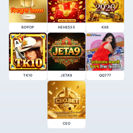
BDPOP
HEHE555
KX8
TK10
JETA9
QQ777
CEO