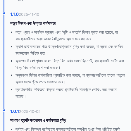
1.1.0
2025-11-10
নতুন বিভাগ এবং উন্নত কর্মক্ষমতা
নতুন 'ধ্যান ও মানসিক স্বাস্থ্য' এবং 'পুষ্টি ও ডায়েট' বিভাগ যুক্ত করা হয়েছে, যা
ব্যবহারকারীদের জন্য আরও বৈচিত্র্যময় অ্যাপ সরবরাহ করে।
অ্যাপ ডাউনলোডের গতি উল্লেখযোগ্যভাবে বৃদ্ধি করা হয়েছে, যা দ্রুত এবং কার্যকর
ডাউনলোড নিশ্চিত করে।
অ্যাপের বিবরণ পৃষ্ঠায় আরও বিস্তারিত তথ্য যেমন স্ক্রিনশট, ব্যবহারকারী রেটিং এবং
বিস্তারিত বর্ণনা যোগ করা হয়েছে।
অনুসন্ধান ফিল্টার কার্যকারিতা প্রসারিত করা হয়েছে, যা ব্যবহারকারীদের তাদের পছন্দের
অ্যাপ সহজে খুঁজে পেতে সহায়তা করে।
ব্যবহারকারীর অভিজ্ঞতা উন্নত করতে প্ল্যাটফর্মের সামগ্রিক লোডিং সময় কমানো
হয়েছে।
1.0.1
2025-10-05
সাধারণ ত্রুটি সংশোধন ও কর্মক্ষমতা বৃদ্ধি
লগইন এবং নিবন্ধন প্রক্রিয়ায় ব্যবহারকারীদের সম্মুখীন হওয়া কিছু পরিচিত ত্রুটি