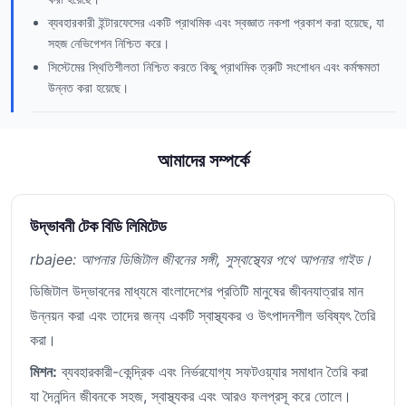
ব্যবহারকারী ইন্টারফেসের একটি প্রাথমিক এবং স্বজ্ঞাত নকশা প্রকাশ করা হয়েছে, যা
সহজ নেভিগেশন নিশ্চিত করে।
সিস্টেমের স্থিতিশীলতা নিশ্চিত করতে কিছু প্রাথমিক ত্রুটি সংশোধন এবং কর্মক্ষমতা
উন্নত করা হয়েছে।
আমাদের সম্পর্কে
উদ্ভাবনী টেক বিডি লিমিটেড
rbajee: আপনার ডিজিটাল জীবনের সঙ্গী, সুস্বাস্থ্যের পথে আপনার গাইড।
ডিজিটাল উদ্ভাবনের মাধ্যমে বাংলাদেশের প্রতিটি মানুষের জীবনযাত্রার মান
উন্নয়ন করা এবং তাদের জন্য একটি স্বাস্থ্যকর ও উৎপাদনশীল ভবিষ্যৎ তৈরি
করা।
মিশন:
ব্যবহারকারী-কেন্দ্রিক এবং নির্ভরযোগ্য সফটওয়্যার সমাধান তৈরি করা
যা দৈনন্দিন জীবনকে সহজ, স্বাস্থ্যকর এবং আরও ফলপ্রসূ করে তোলে।