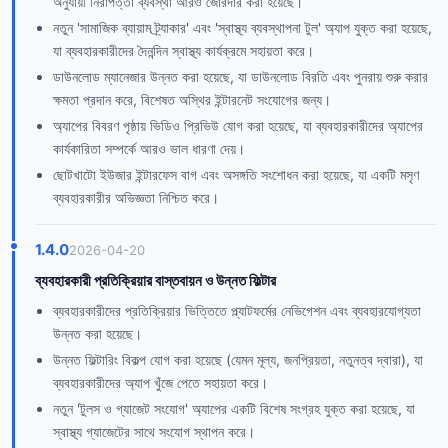
অনুযায়ী নিরাপত্তা ব্যবস্থা আরও জোরদার করা হয়েছে।
নতুন 'সামাজিক ব্যায়াম ট্র্যাকার' এবং 'স্বাস্থ্য ব্যবস্থাপনা টুল' অ্যাপ যুক্ত করা হয়েছে,
যা ব্যবহারকারীদের দৈনন্দিন স্বাস্থ্য কার্যক্রমে সহায়তা করে।
ডাউনলোড ম্যানেজার উন্নত করা হয়েছে, যা ডাউনলোড বিরতি এবং পুনরায় শুরু করার
ক্ষমতা প্রদান করে, বিশেষত অস্থির ইন্টারনেট সংযোগের জন্য।
অ্যাপের বিবরণ পৃষ্ঠায় ভিডিও প্রিভিউ যোগ করা হয়েছে, যা ব্যবহারকারীদের অ্যাপের
কার্যকারিতা সম্পর্কে আরও ভাল ধারণা দেয়।
ছোটখাটো ইউজার ইন্টারফেস বাগ এবং অসঙ্গতি সংশোধন করা হয়েছে, যা একটি মসৃণ
ব্যবহারকারীর অভিজ্ঞতা নিশ্চিত করে।
1.4.0
2026-04-20
ব্যবহারকারী প্রতিক্রিয়ার বাস্তবায়ন ও উন্নত ফিল্টার
ব্যবহারকারীদের প্রতিক্রিয়ার ভিত্তিতে প্ল্যাটফর্মের নেভিগেশন এবং ব্যবহারযোগ্যতা
উন্নত করা হয়েছে।
উন্নত ফিল্টারিং বিকল্প যোগ করা হয়েছে (যেমন মূল্য, জনপ্রিয়তা, নতুনত্ব দ্বারা), যা
ব্যবহারকারীদের অ্যাপ খুঁজে পেতে সহায়তা করে।
নতুন 'টুলস ও গ্যাজেট সংযোগ' অ্যাপের একটি বিশেষ সংগ্রহ যুক্ত করা হয়েছে, যা
স্বাস্থ্য গ্যাজেটের সাথে সংযোগ স্থাপন করে।