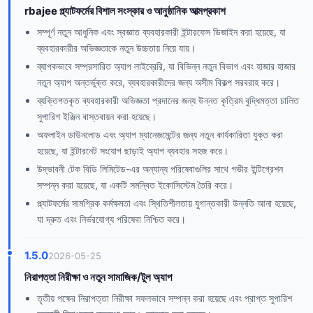
rbajee প্ল্যাটফর্মের বিশাল সংস্কার ও আনুষ্ঠানিক আত্মপ্রকাশ
সম্পূর্ণ নতুন আধুনিক এবং স্বজ্ঞাত ব্যবহারকারী ইন্টারফেস ডিজাইন করা হয়েছে, যা
ব্যবহারকারীর অভিজ্ঞতাকে নতুন উচ্চতায় নিয়ে যায়।
ব্যাপকভাবে সম্প্রসারিত অ্যাপ লাইব্রেরি, যা বিভিন্ন নতুন বিভাগ এবং হাজার হাজার
নতুন অ্যাপ অন্তর্ভুক্ত করে, ব্যবহারকারীদের জন্য অসীম বিকল্প সরবরাহ করে।
ব্যক্তিগতকৃত ব্যবহারকারী অভিজ্ঞতা প্রদানের জন্য উন্নত কৃত্রিম বুদ্ধিমত্তা চালিত
সুপারিশ ইঞ্জিন বাস্তবায়ন করা হয়েছে।
অফলাইন ডাউনলোড এবং অ্যাপ ম্যানেজমেন্টের জন্য নতুন কার্যকারিতা যুক্ত করা
হয়েছে, যা ইন্টারনেট সংযোগ ছাড়াই অ্যাপ ব্যবহার সহজ করে।
উদ্ভাবনী টেক বিডি লিমিটেড-এর অন্যান্য পরিষেবাগুলির সাথে গভীর ইন্টিগ্রেশন
সম্পন্ন করা হয়েছে, যা একটি সমন্বিত ইকোসিস্টেম তৈরি করে।
প্ল্যাটফর্মের সামগ্রিক কর্মক্ষমতা এবং স্থিতিশীলতায় যুগান্তকারী উন্নতি আনা হয়েছে,
যা দ্রুত এবং নির্ভরযোগ্য পরিষেবা নিশ্চিত করে।
1.5.0
2026-05-25
নিরাপত্তা নিরীক্ষা ও নতুন সামাজিক/টুল অ্যাপ
তৃতীয় পক্ষের নিরাপত্তা নিরীক্ষা সফলভাবে সম্পন্ন করা হয়েছে এবং প্রাপ্ত সুপারিশ