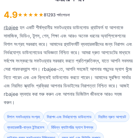
4.9
★
★
★
★
★
81293 পর্যালোচনা
rbajee
হল একটি শীর্ষস্থানীয় সফটওয়্যার ডাউনলোড প্ল্যাটফর্ম যা আপনাকে
সামাজিক, ভিডিও, টুলস, গেম, শিক্ষা এবং আরও অনেক ধরনের অ্যাপ্লিকেশনের
বিশাল সংগ্রহ সরবরাহ করে। আমাদের প্ল্যাটফর্মটি ব্যবহারকারীদের জন্য নিরাপদ এবং
নির্ভরযোগ্য ডাউনলোডের অভিজ্ঞতা নিশ্চিত করে। আমরা দ্রুত আপডেটের মাধ্যমে
সর্বশেষ সংস্করণের সফটওয়্যার সরবরাহ করতে প্রতিশ্রুতিবদ্ধ, যাতে আপনি সবসময়
সেরা পারফরম্যান্স পান। rbajee-তে, আপনি সহজেই আপনার পছন্দের অ্যাপ খুঁজে
নিতে পারেন এবং এক ক্লিকেই ডাউনলোড করতে পারেন। আমাদের সুরক্ষিত সার্ভার
এবং নিয়মিত স্ক্যানিং প্রক্রিয়া আপনার ডিভাইসের নিরাপত্তা নিশ্চিত করে। আজই
rbajee ব্যবহার করা শুরু করুন এবং আপনার ডিজিটাল জীবনকে আরও সহজ
করুন।
বিশাল সফটওয়্যার সংগ্রহ
নিরাপদ এবং নির্ভরযোগ্য ডাউনলোড
নিয়মিত দ্রুত আপডেট
ব্যবহারকারী-বান্ধব ইন্টারফেস
বিভিন্ন ক্যাটাগরির অ্যাপ উপলব্ধ
ভাইরাস-মুক্ত সফটওয়্যার নিশ্চিতকরণ
দ্রুত সার্চ এবং ফিল্টারিং অপশন