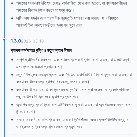
অ্যাপের সংস্করণ ইতিহাস দেখার কার্যকারিতা যোগ করা হয়েছে, যা ব্যবহারকারীদের
অ্যাপের বিবর্তন ট্র্যাক করতে সাহায্য করে।
মাল্টি-ভাষা সমর্থন জন্য প্রাথমিক প্রস্তুতি সম্পন্ন করা হয়েছে, যা ভবিষ্যতে
আন্তর্জাতিক ব্যবহারকারীদের জন্য পথ খুলে দেবে।
1.3.0
2026-03-10
ব্যাপক কর্মক্ষমতা বৃদ্ধি ও নতুন অ্যাপ বিভাগ
সম্পূর্ণ প্ল্যাটফর্মের কর্মক্ষমতা এবং গতিতে ব্যাপক উন্নতি আনা হয়েছে, যা একটি মসৃণ
এবং দ্রুত অভিজ্ঞতা প্রদান করে।
নতুন 'শিক্ষামূলক স্বাস্থ্য অ্যাপ' এবং 'ভিডিও ওয়ার্কআউট' বিভাগ যুক্ত করা হয়েছে, যা
ব্যবহারকারীদের জন্য ব্যাপক বিষয়বস্তু সরবরাহ করে।
ব্যবহারকারী ড্যাশবোর্ডে ব্যক্তিগতকৃত সুপারিশ যোগ করা হয়েছে, যা ব্যবহারকারীদের
পছন্দের উপর ভিত্তি করে অ্যাপ প্রস্তাব করে।
অ্যাপের জন্য স্বয়ংক্রিয় আপডেট বিকল্প চালু করা হয়েছে, যা অ্যাপগুলিকে সর্বদা আপ-
টু-ডেট রাখে।
সার্ভার অবকাঠামো আপগ্রেড করা হয়েছে স্থিতিশীলতা এবং স্কেলেবিলিটির জন্য, যা
ভবিষ্যতের বৃদ্ধির জন্য প্ল্যাটফর্মকে প্রস্তুত করে।