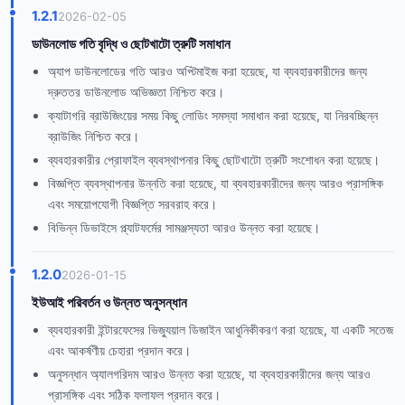
1.2.1
2026-02-05
ডাউনলোড গতি বৃদ্ধি ও ছোটখাটো ত্রুটি সমাধান
অ্যাপ ডাউনলোডের গতি আরও অপ্টিমাইজ করা হয়েছে, যা ব্যবহারকারীদের জন্য
দ্রুততর ডাউনলোড অভিজ্ঞতা নিশ্চিত করে।
ক্যাটাগরি ব্রাউজিংয়ের সময় কিছু লোডিং সমস্যা সমাধান করা হয়েছে, যা নিরবচ্ছিন্ন
ব্রাউজিং নিশ্চিত করে।
ব্যবহারকারীর প্রোফাইল ব্যবস্থাপনার কিছু ছোটখাটো ত্রুটি সংশোধন করা হয়েছে।
বিজ্ঞপ্তি ব্যবস্থাপনার উন্নতি করা হয়েছে, যা ব্যবহারকারীদের জন্য আরও প্রাসঙ্গিক
এবং সময়োপযোগী বিজ্ঞপ্তি সরবরাহ করে।
বিভিন্ন ডিভাইসে প্ল্যাটফর্মের সামঞ্জস্যতা আরও উন্নত করা হয়েছে।
1.2.0
2026-01-15
ইউআই পরিবর্তন ও উন্নত অনুসন্ধান
ব্যবহারকারী ইন্টারফেসের ভিজ্যুয়াল ডিজাইন আধুনিকীকরণ করা হয়েছে, যা একটি সতেজ
এবং আকর্ষণীয় চেহারা প্রদান করে।
অনুসন্ধান অ্যালগরিদম আরও উন্নত করা হয়েছে, যা ব্যবহারকারীদের জন্য আরও
প্রাসঙ্গিক এবং সঠিক ফলাফল প্রদান করে।