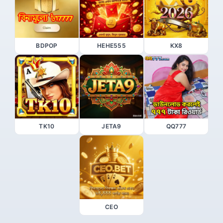
BDPOP
HEHE555
KX8
TK10
JETA9
QQ777
CEO