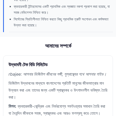
ব্যবহারকারী ইন্টারফেসের একটি প্রাথমিক এবং স্বজ্ঞাত নকশা প্রকাশ করা হয়েছে, যা
সহজ নেভিগেশন নিশ্চিত করে।
সিস্টেমের স্থিতিশীলতা নিশ্চিত করতে কিছু প্রাথমিক ত্রুটি সংশোধন এবং কর্মক্ষমতা
উন্নত করা হয়েছে।
আমাদের সম্পর্কে
উদ্ভাবনী টেক বিডি লিমিটেড
rbajee: আপনার ডিজিটাল জীবনের সঙ্গী, সুস্বাস্থ্যের পথে আপনার গাইড।
ডিজিটাল উদ্ভাবনের মাধ্যমে বাংলাদেশের প্রতিটি মানুষের জীবনযাত্রার মান
উন্নয়ন করা এবং তাদের জন্য একটি স্বাস্থ্যকর ও উৎপাদনশীল ভবিষ্যৎ তৈরি
করা।
মিশন:
ব্যবহারকারী-কেন্দ্রিক এবং নির্ভরযোগ্য সফটওয়্যার সমাধান তৈরি করা
যা দৈনন্দিন জীবনকে সহজ, স্বাস্থ্যকর এবং আরও ফলপ্রসূ করে তোলে।