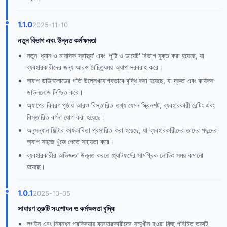
1.1.0
2025-11-10
নতুন বিভাগ এবং উন্নত কর্মক্ষমতা
নতুন 'ধ্যান ও মানসিক স্বাস্থ্য' এবং 'পুষ্টি ও ডায়েট' বিভাগ যুক্ত করা হয়েছে, যা
ব্যবহারকারীদের জন্য আরও বৈচিত্র্যময় অ্যাপ সরবরাহ করে।
অ্যাপ ডাউনলোডের গতি উল্লেখযোগ্যভাবে বৃদ্ধি করা হয়েছে, যা দ্রুত এবং কার্যকর
ডাউনলোড নিশ্চিত করে।
অ্যাপের বিবরণ পৃষ্ঠায় আরও বিস্তারিত তথ্য যেমন স্ক্রিনশট, ব্যবহারকারী রেটিং এবং
বিস্তারিত বর্ণনা যোগ করা হয়েছে।
অনুসন্ধান ফিল্টার কার্যকারিতা প্রসারিত করা হয়েছে, যা ব্যবহারকারীদের তাদের পছন্দের
অ্যাপ সহজে খুঁজে পেতে সহায়তা করে।
ব্যবহারকারীর অভিজ্ঞতা উন্নত করতে প্ল্যাটফর্মের সামগ্রিক লোডিং সময় কমানো
হয়েছে।
1.0.1
2025-10-05
সাধারণ ত্রুটি সংশোধন ও কর্মক্ষমতা বৃদ্ধি
লগইন এবং নিবন্ধন প্রক্রিয়ায় ব্যবহারকারীদের সম্মুখীন হওয়া কিছু পরিচিত ত্রুটি