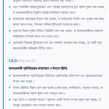
অনুযায়ী নিরাপত্তা ব্যবস্থা আরও জোরদার করা হয়েছে।
নতুন 'সামাজিক ব্যায়াম ট্র্যাকার' এবং 'স্বাস্থ্য ব্যবস্থাপনা টুল' অ্যাপ যুক্ত করা হয়েছে,
যা ব্যবহারকারীদের দৈনন্দিন স্বাস্থ্য কার্যক্রমে সহায়তা করে।
ডাউনলোড ম্যানেজার উন্নত করা হয়েছে, যা ডাউনলোড বিরতি এবং পুনরায় শুরু করার
ক্ষমতা প্রদান করে, বিশেষত অস্থির ইন্টারনেট সংযোগের জন্য।
অ্যাপের বিবরণ পৃষ্ঠায় ভিডিও প্রিভিউ যোগ করা হয়েছে, যা ব্যবহারকারীদের অ্যাপের
কার্যকারিতা সম্পর্কে আরও ভাল ধারণা দেয়।
ছোটখাটো ইউজার ইন্টারফেস বাগ এবং অসঙ্গতি সংশোধন করা হয়েছে, যা একটি মসৃণ
ব্যবহারকারীর অভিজ্ঞতা নিশ্চিত করে।
1.4.0
2026-04-20
ব্যবহারকারী প্রতিক্রিয়ার বাস্তবায়ন ও উন্নত ফিল্টার
ব্যবহারকারীদের প্রতিক্রিয়ার ভিত্তিতে প্ল্যাটফর্মের নেভিগেশন এবং ব্যবহারযোগ্যতা
উন্নত করা হয়েছে।
উন্নত ফিল্টারিং বিকল্প যোগ করা হয়েছে (যেমন মূল্য, জনপ্রিয়তা, নতুনত্ব দ্বারা), যা
ব্যবহারকারীদের অ্যাপ খুঁজে পেতে সহায়তা করে।
নতুন 'টুলস ও গ্যাজেট সংযোগ' অ্যাপের একটি বিশেষ সংগ্রহ যুক্ত করা হয়েছে, যা
স্বাস্থ্য গ্যাজেটের সাথে সংযোগ স্থাপন করে।