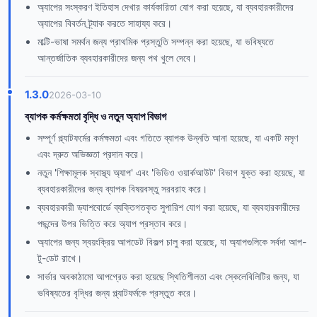
অ্যাপের সংস্করণ ইতিহাস দেখার কার্যকারিতা যোগ করা হয়েছে, যা ব্যবহারকারীদের
অ্যাপের বিবর্তন ট্র্যাক করতে সাহায্য করে।
মাল্টি-ভাষা সমর্থন জন্য প্রাথমিক প্রস্তুতি সম্পন্ন করা হয়েছে, যা ভবিষ্যতে
আন্তর্জাতিক ব্যবহারকারীদের জন্য পথ খুলে দেবে।
1.3.0
2026-03-10
ব্যাপক কর্মক্ষমতা বৃদ্ধি ও নতুন অ্যাপ বিভাগ
সম্পূর্ণ প্ল্যাটফর্মের কর্মক্ষমতা এবং গতিতে ব্যাপক উন্নতি আনা হয়েছে, যা একটি মসৃণ
এবং দ্রুত অভিজ্ঞতা প্রদান করে।
নতুন 'শিক্ষামূলক স্বাস্থ্য অ্যাপ' এবং 'ভিডিও ওয়ার্কআউট' বিভাগ যুক্ত করা হয়েছে, যা
ব্যবহারকারীদের জন্য ব্যাপক বিষয়বস্তু সরবরাহ করে।
ব্যবহারকারী ড্যাশবোর্ডে ব্যক্তিগতকৃত সুপারিশ যোগ করা হয়েছে, যা ব্যবহারকারীদের
পছন্দের উপর ভিত্তি করে অ্যাপ প্রস্তাব করে।
অ্যাপের জন্য স্বয়ংক্রিয় আপডেট বিকল্প চালু করা হয়েছে, যা অ্যাপগুলিকে সর্বদা আপ-
টু-ডেট রাখে।
সার্ভার অবকাঠামো আপগ্রেড করা হয়েছে স্থিতিশীলতা এবং স্কেলেবিলিটির জন্য, যা
ভবিষ্যতের বৃদ্ধির জন্য প্ল্যাটফর্মকে প্রস্তুত করে।