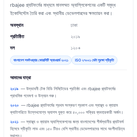
rbajee প্ল্যাটফর্মের মাধ্যমে মানসম্মত অ্যাপ্লিকেশনের একটি সমৃদ্ধ
ইকোসিস্টেম তৈরি করা এবং স্থানীয় ডেভেলপারদের ক্ষমতায়ন করা।
অবস্থান
ঢাকা
প্রতিষ্ঠিত
২০১৯
দল
১২০+
বাংলাদেশ সফটওয়্যার কোয়ালিটি অ্যাওয়ার্ড ২০২১
ISO ২৭০০১ ডেটা সুরক্ষা স্বীকৃতি
আমাদের যাত্রা
২০১৯
— উদ্ভাবনী টেক বিডি লিমিটেডের প্রতিষ্ঠা এবং rbajee প্ল্যাটফর্মের
প্রাথমিক গবেষণা ও উন্নয়ন শুরু।
২০২০
— rbajee প্ল্যাটফর্মের প্রথম সংস্করণ প্রকাশ এবং স্বাস্থ্য ও ব্যায়াম
ক্যাটাগরিতে উল্লেখযোগ্য অ্যাপস যুক্ত করে ৫০,০০০ সক্রিয় ব্যবহারকারী অর্জন।
২০২১
— স্বাস্থ্য ও ব্যায়াম অ্যাপ্লিকেশনের জন্য বাংলাদেশের শীর্ষস্থানীয় প্ল্যাটফর্ম
হিসেবে স্বীকৃতি লাভ এবং ১৫০ টিরও বেশি স্থানীয় ডেভেলপারদের সাথে অংশীদারিত্ব
স্থাপন।