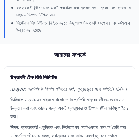
ব্যবহারকারী ইন্টারফেসের একটি প্রাথমিক এবং স্বজ্ঞাত নকশা প্রকাশ করা হয়েছে, যা
সহজ নেভিগেশন নিশ্চিত করে।
সিস্টেমের স্থিতিশীলতা নিশ্চিত করতে কিছু প্রাথমিক ত্রুটি সংশোধন এবং কর্মক্ষমতা
উন্নত করা হয়েছে।
আমাদের সম্পর্কে
উদ্ভাবনী টেক বিডি লিমিটেড
rbajee: আপনার ডিজিটাল জীবনের সঙ্গী, সুস্বাস্থ্যের পথে আপনার গাইড।
ডিজিটাল উদ্ভাবনের মাধ্যমে বাংলাদেশের প্রতিটি মানুষের জীবনযাত্রার মান
উন্নয়ন করা এবং তাদের জন্য একটি স্বাস্থ্যকর ও উৎপাদনশীল ভবিষ্যৎ তৈরি
করা।
মিশন:
ব্যবহারকারী-কেন্দ্রিক এবং নির্ভরযোগ্য সফটওয়্যার সমাধান তৈরি করা
যা দৈনন্দিন জীবনকে সহজ, স্বাস্থ্যকর এবং আরও ফলপ্রসূ করে তোলে।