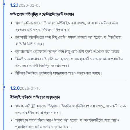
1.2.1
2026-02-05
ডাউনলোড গতি বৃদ্ধি ও ছোটখাটো ত্রুটি সমাধান
অ্যাপ ডাউনলোডের গতি আরও অপ্টিমাইজ করা হয়েছে, যা ব্যবহারকারীদের জন্য
দ্রুততর ডাউনলোড অভিজ্ঞতা নিশ্চিত করে।
ক্যাটাগরি ব্রাউজিংয়ের সময় কিছু লোডিং সমস্যা সমাধান করা হয়েছে, যা নিরবচ্ছিন্ন
ব্রাউজিং নিশ্চিত করে।
ব্যবহারকারীর প্রোফাইল ব্যবস্থাপনার কিছু ছোটখাটো ত্রুটি সংশোধন করা হয়েছে।
বিজ্ঞপ্তি ব্যবস্থাপনার উন্নতি করা হয়েছে, যা ব্যবহারকারীদের জন্য আরও প্রাসঙ্গিক
এবং সময়োপযোগী বিজ্ঞপ্তি সরবরাহ করে।
বিভিন্ন ডিভাইসে প্ল্যাটফর্মের সামঞ্জস্যতা আরও উন্নত করা হয়েছে।
1.2.0
2026-01-15
ইউআই পরিবর্তন ও উন্নত অনুসন্ধান
ব্যবহারকারী ইন্টারফেসের ভিজ্যুয়াল ডিজাইন আধুনিকীকরণ করা হয়েছে, যা একটি সতেজ
এবং আকর্ষণীয় চেহারা প্রদান করে।
অনুসন্ধান অ্যালগরিদম আরও উন্নত করা হয়েছে, যা ব্যবহারকারীদের জন্য আরও
প্রাসঙ্গিক এবং সঠিক ফলাফল প্রদান করে।