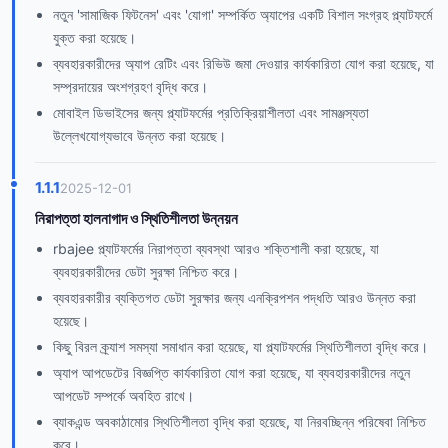
নতুন 'সামাজিক ফিটনেস' এবং 'যোগা' সম্পর্কিত অ্যাপের একটি বিশাল সংগ্রহ প্ল্যাটফর্মে
যুক্ত করা হয়েছে।
ব্যবহারকারীদের অ্যাপ রেটিং এবং রিভিউ জমা দেওয়ার কার্যকারিতা যোগ করা হয়েছে, যা
সম্প্রদায়ের অংশগ্রহণ বৃদ্ধি করে।
মোবাইল ডিভাইসের জন্য প্ল্যাটফর্মের প্রতিক্রিয়াশীলতা এবং সামঞ্জস্যতা
উল্লেখযোগ্যভাবে উন্নত করা হয়েছে।
1.1.1
2025-12-01
নিরাপত্তা হালনাগাদ ও স্থিতিশীলতা উন্নয়ন
rbajee প্ল্যাটফর্মের নিরাপত্তা ব্যবস্থা আরও শক্তিশালী করা হয়েছে, যা
ব্যবহারকারীদের ডেটা সুরক্ষা নিশ্চিত করে।
ব্যবহারকারীর ব্যক্তিগত ডেটা সুরক্ষার জন্য এনক্রিপশন পদ্ধতি আরও উন্নত করা
হয়েছে।
কিছু বিরল ক্র্যাশ সমস্যা সমাধান করা হয়েছে, যা প্ল্যাটফর্মের স্থিতিশীলতা বৃদ্ধি করে।
অ্যাপ আপডেটের বিজ্ঞপ্তি কার্যকারিতা যোগ করা হয়েছে, যা ব্যবহারকারীদের নতুন
আপডেট সম্পর্কে অবহিত রাখে।
ব্যাকএন্ড অবকাঠামোর স্থিতিশীলতা বৃদ্ধি করা হয়েছে, যা নিরবচ্ছিন্ন পরিষেবা নিশ্চিত
করে।