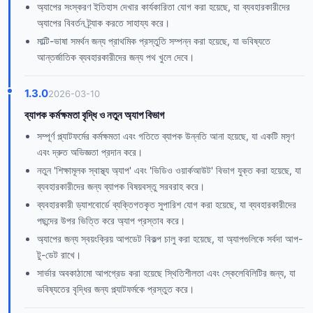
অ্যাপের সংস্করণ ইতিহাস দেখার কার্যকারিতা যোগ করা হয়েছে, যা ব্যবহারকারীদের
অ্যাপের বিবর্তন ট্র্যাক করতে সাহায্য করে।
মাল্টি-ভাষা সমর্থন জন্য প্রাথমিক প্রস্তুতি সম্পন্ন করা হয়েছে, যা ভবিষ্যতে
আন্তর্জাতিক ব্যবহারকারীদের জন্য পথ খুলে দেবে।
1.3.0
2026-03-10
ব্যাপক কর্মক্ষমতা বৃদ্ধি ও নতুন অ্যাপ বিভাগ
সম্পূর্ণ প্ল্যাটফর্মের কর্মক্ষমতা এবং গতিতে ব্যাপক উন্নতি আনা হয়েছে, যা একটি মসৃণ
এবং দ্রুত অভিজ্ঞতা প্রদান করে।
নতুন 'শিক্ষামূলক স্বাস্থ্য অ্যাপ' এবং 'ভিডিও ওয়ার্কআউট' বিভাগ যুক্ত করা হয়েছে, যা
ব্যবহারকারীদের জন্য ব্যাপক বিষয়বস্তু সরবরাহ করে।
ব্যবহারকারী ড্যাশবোর্ডে ব্যক্তিগতকৃত সুপারিশ যোগ করা হয়েছে, যা ব্যবহারকারীদের
পছন্দের উপর ভিত্তি করে অ্যাপ প্রস্তাব করে।
অ্যাপের জন্য স্বয়ংক্রিয় আপডেট বিকল্প চালু করা হয়েছে, যা অ্যাপগুলিকে সর্বদা আপ-
টু-ডেট রাখে।
সার্ভার অবকাঠামো আপগ্রেড করা হয়েছে স্থিতিশীলতা এবং স্কেলেবিলিটির জন্য, যা
ভবিষ্যতের বৃদ্ধির জন্য প্ল্যাটফর্মকে প্রস্তুত করে।