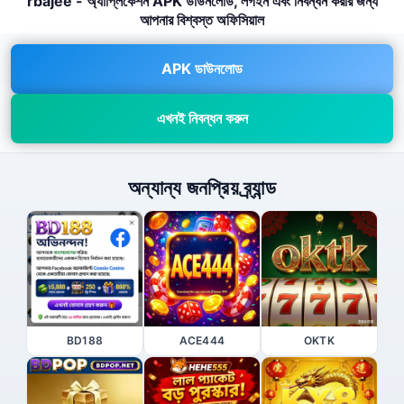
rbajee - অ্যাপ্লিকেশন APK ডাউনলোড, লগইন এবং নিবন্ধন করার জন্য
আপনার বিশ্বস্ত অফিসিয়াল
APK ডাউনলোড
এখনই নিবন্ধন করুন
অন্যান্য জনপ্রিয় ব্র্যান্ড
BD188
ACE444
OKTK