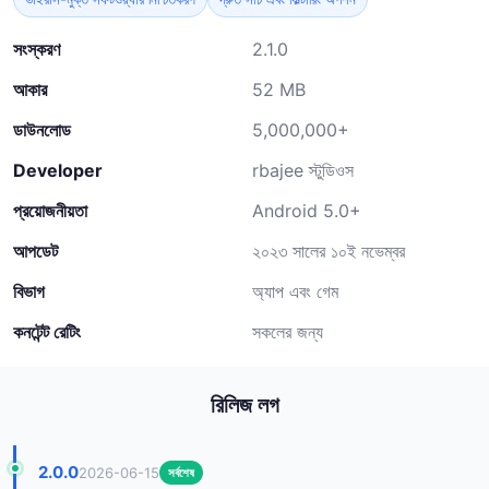
সংস্করণ
2.1.0
আকার
52 MB
ডাউনলোড
5,000,000+
Developer
rbajee স্টুডিওস
প্রয়োজনীয়তা
Android 5.0+
আপডেট
২০২৩ সালের ১০ই নভেম্বর
বিভাগ
অ্যাপ এবং গেম
কনটেন্ট রেটিং
সকলের জন্য
রিলিজ লগ
2.0.0
2026-06-15
সর্বশেষ