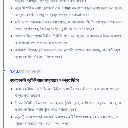
অনুযায়ী নিরাপত্তা ব্যবস্থা আরও জোরদার করা হয়েছে।
নতুন 'সামাজিক ব্যায়াম ট্র্যাকার' এবং 'স্বাস্থ্য ব্যবস্থাপনা টুল' অ্যাপ যুক্ত করা হয়েছে,
যা ব্যবহারকারীদের দৈনন্দিন স্বাস্থ্য কার্যক্রমে সহায়তা করে।
ডাউনলোড ম্যানেজার উন্নত করা হয়েছে, যা ডাউনলোড বিরতি এবং পুনরায় শুরু করার
ক্ষমতা প্রদান করে, বিশেষত অস্থির ইন্টারনেট সংযোগের জন্য।
অ্যাপের বিবরণ পৃষ্ঠায় ভিডিও প্রিভিউ যোগ করা হয়েছে, যা ব্যবহারকারীদের অ্যাপের
কার্যকারিতা সম্পর্কে আরও ভাল ধারণা দেয়।
ছোটখাটো ইউজার ইন্টারফেস বাগ এবং অসঙ্গতি সংশোধন করা হয়েছে, যা একটি মসৃণ
ব্যবহারকারীর অভিজ্ঞতা নিশ্চিত করে।
1.4.0
2026-04-20
ব্যবহারকারী প্রতিক্রিয়ার বাস্তবায়ন ও উন্নত ফিল্টার
ব্যবহারকারীদের প্রতিক্রিয়ার ভিত্তিতে প্ল্যাটফর্মের নেভিগেশন এবং ব্যবহারযোগ্যতা
উন্নত করা হয়েছে।
উন্নত ফিল্টারিং বিকল্প যোগ করা হয়েছে (যেমন মূল্য, জনপ্রিয়তা, নতুনত্ব দ্বারা), যা
ব্যবহারকারীদের অ্যাপ খুঁজে পেতে সহায়তা করে।
নতুন 'টুলস ও গ্যাজেট সংযোগ' অ্যাপের একটি বিশেষ সংগ্রহ যুক্ত করা হয়েছে, যা
স্বাস্থ্য গ্যাজেটের সাথে সংযোগ স্থাপন করে।