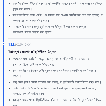
নতুন 'সামাজিক ফিটনেস' এবং 'যোগা' সম্পর্কিত অ্যাপের একটি বিশাল সংগ্রহ প্ল্যাটফর্মে
যুক্ত করা হয়েছে।
ব্যবহারকারীদের অ্যাপ রেটিং এবং রিভিউ জমা দেওয়ার কার্যকারিতা যোগ করা হয়েছে, যা
সম্প্রদায়ের অংশগ্রহণ বৃদ্ধি করে।
মোবাইল ডিভাইসের জন্য প্ল্যাটফর্মের প্রতিক্রিয়াশীলতা এবং সামঞ্জস্যতা
উল্লেখযোগ্যভাবে উন্নত করা হয়েছে।
1.1.1
2025-12-01
নিরাপত্তা হালনাগাদ ও স্থিতিশীলতা উন্নয়ন
rbajee প্ল্যাটফর্মের নিরাপত্তা ব্যবস্থা আরও শক্তিশালী করা হয়েছে, যা
ব্যবহারকারীদের ডেটা সুরক্ষা নিশ্চিত করে।
ব্যবহারকারীর ব্যক্তিগত ডেটা সুরক্ষার জন্য এনক্রিপশন পদ্ধতি আরও উন্নত করা
হয়েছে।
কিছু বিরল ক্র্যাশ সমস্যা সমাধান করা হয়েছে, যা প্ল্যাটফর্মের স্থিতিশীলতা বৃদ্ধি করে।
অ্যাপ আপডেটের বিজ্ঞপ্তি কার্যকারিতা যোগ করা হয়েছে, যা ব্যবহারকারীদের নতুন
আপডেট সম্পর্কে অবহিত রাখে।
ব্যাকএন্ড অবকাঠামোর স্থিতিশীলতা বৃদ্ধি করা হয়েছে, যা নিরবচ্ছিন্ন পরিষেবা নিশ্চিত
করে।