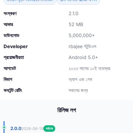
সংস্করণ
2.1.0
আকার
52 MB
ডাউনলোড
5,000,000+
Developer
rbajee স্টুডিওস
প্রয়োজনীয়তা
Android 5.0+
আপডেট
২০২৩ সালের ১০ই নভেম্বর
বিভাগ
অ্যাপ এবং গেম
কনটেন্ট রেটিং
সকলের জন্য
রিলিজ লগ
2.0.0
2026-06-15
সর্বশেষ