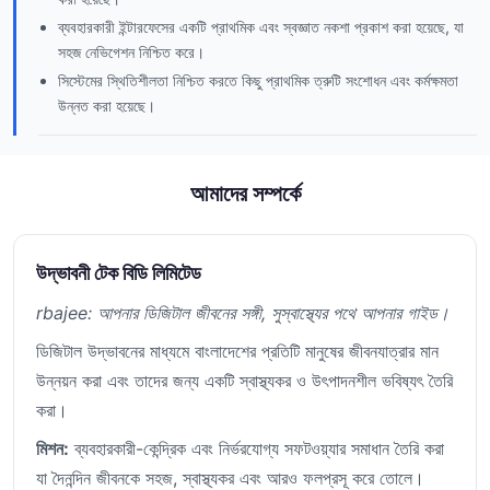
ব্যবহারকারী ইন্টারফেসের একটি প্রাথমিক এবং স্বজ্ঞাত নকশা প্রকাশ করা হয়েছে, যা
সহজ নেভিগেশন নিশ্চিত করে।
সিস্টেমের স্থিতিশীলতা নিশ্চিত করতে কিছু প্রাথমিক ত্রুটি সংশোধন এবং কর্মক্ষমতা
উন্নত করা হয়েছে।
আমাদের সম্পর্কে
উদ্ভাবনী টেক বিডি লিমিটেড
rbajee: আপনার ডিজিটাল জীবনের সঙ্গী, সুস্বাস্থ্যের পথে আপনার গাইড।
ডিজিটাল উদ্ভাবনের মাধ্যমে বাংলাদেশের প্রতিটি মানুষের জীবনযাত্রার মান
উন্নয়ন করা এবং তাদের জন্য একটি স্বাস্থ্যকর ও উৎপাদনশীল ভবিষ্যৎ তৈরি
করা।
মিশন:
ব্যবহারকারী-কেন্দ্রিক এবং নির্ভরযোগ্য সফটওয়্যার সমাধান তৈরি করা
যা দৈনন্দিন জীবনকে সহজ, স্বাস্থ্যকর এবং আরও ফলপ্রসূ করে তোলে।