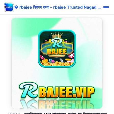
💎 rbajee নিরাপদ বাংলা - rbajee Trusted Nagad Bonus