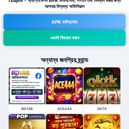
rbajee - অ্যাপ্লিকেশন APK ডাউনলোড, লগইন এবং নিবন্ধন করার জন্য
আপনার বিশ্বস্ত অফিসিয়াল
APK ডাউনলোড
এখনই নিবন্ধন করুন
অন্যান্য জনপ্রিয় ব্র্যান্ড
BD188
ACE444
OKTK