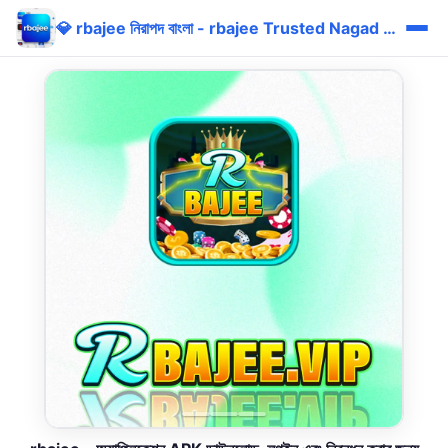
💎 rbajee নিরাপদ বাংলা - rbajee Trusted Nagad Bonus