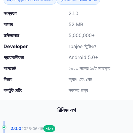
সংস্করণ
2.1.0
আকার
52 MB
ডাউনলোড
5,000,000+
Developer
rbajee স্টুডিওস
প্রয়োজনীয়তা
Android 5.0+
আপডেট
২০২৩ সালের ১০ই নভেম্বর
বিভাগ
অ্যাপ এবং গেম
কনটেন্ট রেটিং
সকলের জন্য
রিলিজ লগ
2.0.0
2026-06-15
সর্বশেষ