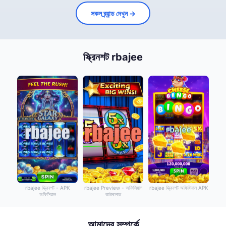
সকল ব্র্যান্ড দেখুন →
স্ক্রিনশট rbajee
rbajee Preview - অফিসিয়াল
rbajee স্ক্রিনশট - APK
rbajee স্ক্রিনশট অফিসিয়াল APK
ডাউনলোড
অফিসিয়াল
আমাদের সম্পর্কে