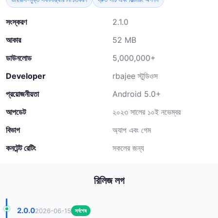
সংস্করণ
2.1.0
আকার
52 MB
ডাউনলোড
5,000,000+
Developer
rbajee স্টুডিওস
প্রয়োজনীয়তা
Android 5.0+
আপডেট
২০২৩ সালের ১০ই নভেম্বর
বিভাগ
অ্যাপ এবং গেম
কনটেন্ট রেটিং
সকলের জন্য
রিলিজ লগ
2.0.0
2026-06-15
সর্বশেষ