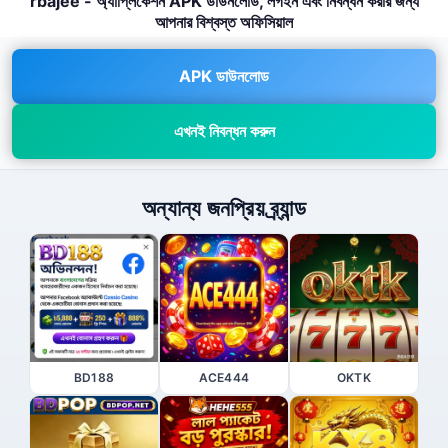
rbajee - অ্যাপ্লিকেশন APK ডাউনলোড, লগইন এবং নিবন্ধন করার জন্য
আপনার বিশ্বস্ত অফিসিয়াল
APK ডাউনলোড
এখনই নিবন্ধন করুন
অন্যান্য জনপ্রিয় ব্র্যান্ড
BD188
ACE444
OKTK