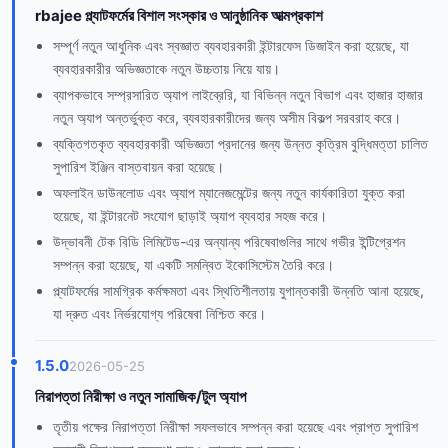
rbajee প্ল্যাটফর্মের বিশাল সংস্কার ও আনুষ্ঠানিক আত্মপ্রকাশ
সম্পূর্ণ নতুন আধুনিক এবং স্বজ্ঞাত ব্যবহারকারী ইন্টারফেস ডিজাইন করা হয়েছে, যা
ব্যবহারকারীর অভিজ্ঞতাকে নতুন উচ্চতায় নিয়ে যায়।
ব্যাপকভাবে সম্প্রসারিত অ্যাপ লাইব্রেরি, যা বিভিন্ন নতুন বিভাগ এবং হাজার হাজার
নতুন অ্যাপ অন্তর্ভুক্ত করে, ব্যবহারকারীদের জন্য অসীম বিকল্প সরবরাহ করে।
ব্যক্তিগতকৃত ব্যবহারকারী অভিজ্ঞতা প্রদানের জন্য উন্নত কৃত্রিম বুদ্ধিমত্তা চালিত
সুপারিশ ইঞ্জিন বাস্তবায়ন করা হয়েছে।
অফলাইন ডাউনলোড এবং অ্যাপ ম্যানেজমেন্টের জন্য নতুন কার্যকারিতা যুক্ত করা
হয়েছে, যা ইন্টারনেট সংযোগ ছাড়াই অ্যাপ ব্যবহার সহজ করে।
উদ্ভাবনী টেক বিডি লিমিটেড-এর অন্যান্য পরিষেবাগুলির সাথে গভীর ইন্টিগ্রেশন
সম্পন্ন করা হয়েছে, যা একটি সমন্বিত ইকোসিস্টেম তৈরি করে।
প্ল্যাটফর্মের সামগ্রিক কর্মক্ষমতা এবং স্থিতিশীলতায় যুগান্তকারী উন্নতি আনা হয়েছে,
যা দ্রুত এবং নির্ভরযোগ্য পরিষেবা নিশ্চিত করে।
1.5.0
2026-05-25
নিরাপত্তা নিরীক্ষা ও নতুন সামাজিক/টুল অ্যাপ
তৃতীয় পক্ষের নিরাপত্তা নিরীক্ষা সফলভাবে সম্পন্ন করা হয়েছে এবং প্রাপ্ত সুপারিশ