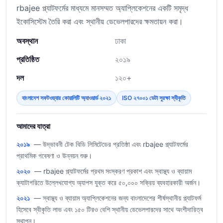
rbajee প্ল্যাটফর্মের মাধ্যমে মানসম্মত অ্যাপ্লিকেশনের একটি সমৃদ্ধ
ইকোসিস্টেম তৈরি করা এবং স্থানীয় ডেভেলপারদের ক্ষমতায়ন করা।
অবস্থান
ঢাকা
প্রতিষ্ঠিত
২০১৯
দল
১২০+
বাংলাদেশ সফটওয়্যার কোয়ালিটি অ্যাওয়ার্ড ২০২১
ISO ২৭০০১ ডেটা সুরক্ষা স্বীকৃতি
আমাদের যাত্রা
২০১৯
— উদ্ভাবনী টেক বিডি লিমিটেডের প্রতিষ্ঠা এবং rbajee প্ল্যাটফর্মের
প্রাথমিক গবেষণা ও উন্নয়ন শুরু।
২০২০
— rbajee প্ল্যাটফর্মের প্রথম সংস্করণ প্রকাশ এবং স্বাস্থ্য ও ব্যায়াম
ক্যাটাগরিতে উল্লেখযোগ্য অ্যাপস যুক্ত করে ৫০,০০০ সক্রিয় ব্যবহারকারী অর্জন।
২০২১
— স্বাস্থ্য ও ব্যায়াম অ্যাপ্লিকেশনের জন্য বাংলাদেশের শীর্ষস্থানীয় প্ল্যাটফর্ম
হিসেবে স্বীকৃতি লাভ এবং ১৫০ টিরও বেশি স্থানীয় ডেভেলপারদের সাথে অংশীদারিত্ব
স্থাপন।