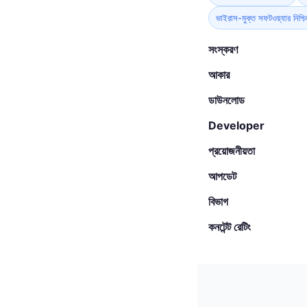
ভাইরাস-মুক্ত সফটওয়্যার নিশ্
সংস্করণ
আকার
ডাউনলোড
Developer
প্রয়োজনীয়তা
আপডেট
বিভাগ
কনটেন্ট রেটিং