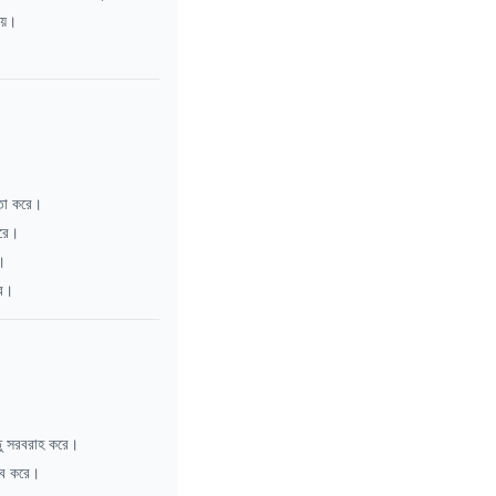
েয়।
য়তা করে।
করে।
ে।
বে।
স্তু সরবরাহ করে।
তাব করে।