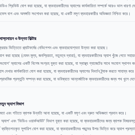
় ভিডিও প্রিভিউ যোগ করা হয়েছে, যা ব্যবহারকারীদের অ্যাপের কার্যকারিতা সম্পর্কে আরও ভাল ধারণা দ
ফেস বাগ এবং অসঙ্গতি সংশোধন করা হয়েছে, যা একটি মসৃণ ব্যবহারকারীর অভিজ্ঞতা নিশ্চিত করে।
বাস্তবায়ন ও উন্নত ফিল্টার
্রিয়ার ভিত্তিতে প্ল্যাটফর্মের নেভিগেশন এবং ব্যবহারযোগ্যতা উন্নত করা হয়েছে।
 যোগ করা হয়েছে (যেমন মূল্য, জনপ্রিয়তা, নতুনত্ব দ্বারা), যা ব্যবহারকারীদের অ্যাপ খুঁজে পেতে সহা
সংযোগ' অ্যাপের একটি বিশেষ সংগ্রহ যুক্ত করা হয়েছে, যা স্বাস্থ্য গ্যাজেটের সাথে সংযোগ স্থাপন 
স দেখার কার্যকারিতা যোগ করা হয়েছে, যা ব্যবহারকারীদের অ্যাপের বিবর্তন ট্র্যাক করতে সাহায্য কর
্য প্রাথমিক প্রস্তুতি সম্পন্ন করা হয়েছে, যা ভবিষ্যতে আন্তর্জাতিক ব্যবহারকারীদের জন্য পথ খুলে দে
 নতুন অ্যাপ বিভাগ
 কর্মক্ষমতা এবং গতিতে ব্যাপক উন্নতি আনা হয়েছে, যা একটি মসৃণ এবং দ্রুত অভিজ্ঞতা প্রদান করে।
্থ্য অ্যাপ' এবং 'ভিডিও ওয়ার্কআউট' বিভাগ যুক্ত করা হয়েছে, যা ব্যবহারকারীদের জন্য ব্যাপক বিষয়ব
ডে ব্যক্তিগতকৃত সুপারিশ যোগ করা হয়েছে, যা ব্যবহারকারীদের পছন্দের উপর ভিত্তি করে অ্যাপ প্রস্