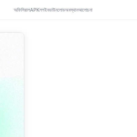
অফিসিয়াল
APK
লগইন
ডাউনলোড
অবস্থান
আলোচনা