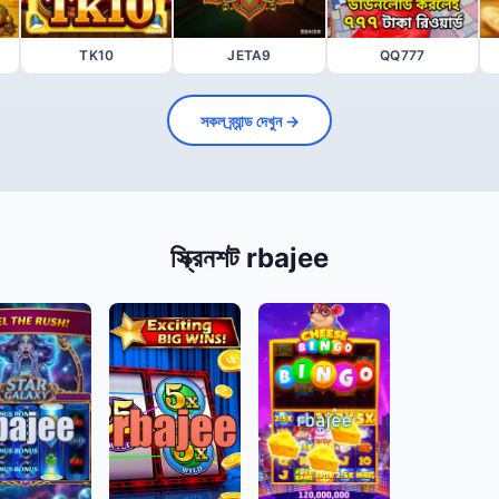
TK10
JETA9
QQ777
সকল ব্র্যান্ড দেখুন →
স্ক্রিনশট rbajee