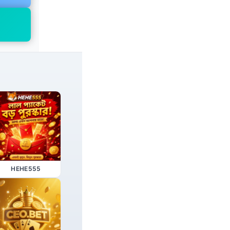
HEHE555