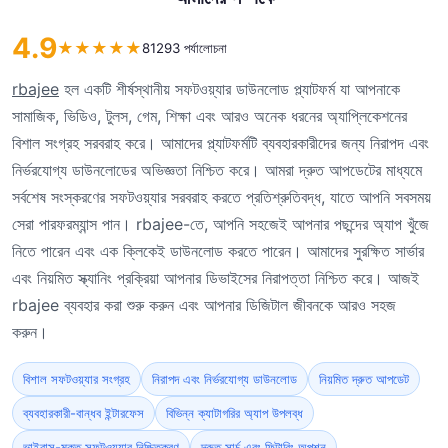
4.9
★
★
★
★
★
81293 পর্যালোচনা
rbajee
হল একটি শীর্ষস্থানীয় সফটওয়্যার ডাউনলোড প্ল্যাটফর্ম যা আপনাকে
সামাজিক, ভিডিও, টুলস, গেম, শিক্ষা এবং আরও অনেক ধরনের অ্যাপ্লিকেশনের
বিশাল সংগ্রহ সরবরাহ করে। আমাদের প্ল্যাটফর্মটি ব্যবহারকারীদের জন্য নিরাপদ এবং
নির্ভরযোগ্য ডাউনলোডের অভিজ্ঞতা নিশ্চিত করে। আমরা দ্রুত আপডেটের মাধ্যমে
সর্বশেষ সংস্করণের সফটওয়্যার সরবরাহ করতে প্রতিশ্রুতিবদ্ধ, যাতে আপনি সবসময়
সেরা পারফরম্যান্স পান। rbajee-তে, আপনি সহজেই আপনার পছন্দের অ্যাপ খুঁজে
নিতে পারেন এবং এক ক্লিকেই ডাউনলোড করতে পারেন। আমাদের সুরক্ষিত সার্ভার
এবং নিয়মিত স্ক্যানিং প্রক্রিয়া আপনার ডিভাইসের নিরাপত্তা নিশ্চিত করে। আজই
rbajee ব্যবহার করা শুরু করুন এবং আপনার ডিজিটাল জীবনকে আরও সহজ
করুন।
বিশাল সফটওয়্যার সংগ্রহ
নিরাপদ এবং নির্ভরযোগ্য ডাউনলোড
নিয়মিত দ্রুত আপডেট
ব্যবহারকারী-বান্ধব ইন্টারফেস
বিভিন্ন ক্যাটাগরির অ্যাপ উপলব্ধ
ভাইরাস-মুক্ত সফটওয়্যার নিশ্চিতকরণ
দ্রুত সার্চ এবং ফিল্টারিং অপশন