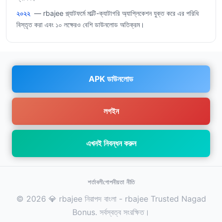
২০২২
— rbajee প্ল্যাটফর্মে মাল্টি-ক্যাটাগরি অ্যাপ্লিকেশন যুক্ত করে এর পরিধি
বিস্তৃত করা এবং ১০ লক্ষেরও বেশি ডাউনলোড অতিক্রম।
APK ডাউনলোড
লগইন
এখনই নিবন্ধন করুন
শর্তাবলী
গোপনীয়তা নীতি
© 2026 💎 rbajee নিরাপদ বাংলা - rbajee Trusted Nagad
Bonus. সর্বস্বত্ব সংরক্ষিত।