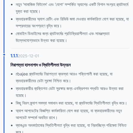
নতুন 'সামাজিক ফিটনেস' এবং 'যোগা' সম্পর্কিত অ্যাপের একটি বিশাল সংগ্রহ প্ল্যাটফর্মে
যুক্ত করা হয়েছে।
ব্যবহারকারীদের অ্যাপ রেটিং এবং রিভিউ জমা দেওয়ার কার্যকারিতা যোগ করা হয়েছে, যা
সম্প্রদায়ের অংশগ্রহণ বৃদ্ধি করে।
মোবাইল ডিভাইসের জন্য প্ল্যাটফর্মের প্রতিক্রিয়াশীলতা এবং সামঞ্জস্যতা
উল্লেখযোগ্যভাবে উন্নত করা হয়েছে।
1.1.1
2025-12-01
নিরাপত্তা হালনাগাদ ও স্থিতিশীলতা উন্নয়ন
rbajee প্ল্যাটফর্মের নিরাপত্তা ব্যবস্থা আরও শক্তিশালী করা হয়েছে, যা
ব্যবহারকারীদের ডেটা সুরক্ষা নিশ্চিত করে।
ব্যবহারকারীর ব্যক্তিগত ডেটা সুরক্ষার জন্য এনক্রিপশন পদ্ধতি আরও উন্নত করা
হয়েছে।
কিছু বিরল ক্র্যাশ সমস্যা সমাধান করা হয়েছে, যা প্ল্যাটফর্মের স্থিতিশীলতা বৃদ্ধি করে।
অ্যাপ আপডেটের বিজ্ঞপ্তি কার্যকারিতা যোগ করা হয়েছে, যা ব্যবহারকারীদের নতুন
আপডেট সম্পর্কে অবহিত রাখে।
ব্যাকএন্ড অবকাঠামোর স্থিতিশীলতা বৃদ্ধি করা হয়েছে, যা নিরবচ্ছিন্ন পরিষেবা নিশ্চিত
করে।