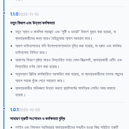
1.1.0
2025-11-10
নতুন বিভাগ এবং উন্নত কর্মক্ষমতা
নতুন 'ধ্যান ও মানসিক স্বাস্থ্য' এবং 'পুষ্টি ও ডায়েট' বিভাগ যুক্ত করা হয়েছে, যা
ব্যবহারকারীদের জন্য আরও বৈচিত্র্যময় অ্যাপ সরবরাহ করে।
অ্যাপ ডাউনলোডের গতি উল্লেখযোগ্যভাবে বৃদ্ধি করা হয়েছে, যা দ্রুত এবং কার্যকর
ডাউনলোড নিশ্চিত করে।
অ্যাপের বিবরণ পৃষ্ঠায় আরও বিস্তারিত তথ্য যেমন স্ক্রিনশট, ব্যবহারকারী রেটিং এবং
বিস্তারিত বর্ণনা যোগ করা হয়েছে।
অনুসন্ধান ফিল্টার কার্যকারিতা প্রসারিত করা হয়েছে, যা ব্যবহারকারীদের তাদের পছন্দের
অ্যাপ সহজে খুঁজে পেতে সহায়তা করে।
ব্যবহারকারীর অভিজ্ঞতা উন্নত করতে প্ল্যাটফর্মের সামগ্রিক লোডিং সময় কমানো
হয়েছে।
1.0.1
2025-10-05
সাধারণ ত্রুটি সংশোধন ও কর্মক্ষমতা বৃদ্ধি
লগইন এবং নিবন্ধন প্রক্রিয়ায় ব্যবহারকারীদের সম্মুখীন হওয়া কিছু পরিচিত ত্রুটি