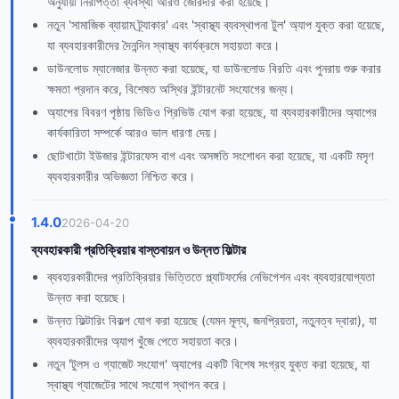
অনুযায়ী নিরাপত্তা ব্যবস্থা আরও জোরদার করা হয়েছে।
নতুন 'সামাজিক ব্যায়াম ট্র্যাকার' এবং 'স্বাস্থ্য ব্যবস্থাপনা টুল' অ্যাপ যুক্ত করা হয়েছে,
যা ব্যবহারকারীদের দৈনন্দিন স্বাস্থ্য কার্যক্রমে সহায়তা করে।
ডাউনলোড ম্যানেজার উন্নত করা হয়েছে, যা ডাউনলোড বিরতি এবং পুনরায় শুরু করার
ক্ষমতা প্রদান করে, বিশেষত অস্থির ইন্টারনেট সংযোগের জন্য।
অ্যাপের বিবরণ পৃষ্ঠায় ভিডিও প্রিভিউ যোগ করা হয়েছে, যা ব্যবহারকারীদের অ্যাপের
কার্যকারিতা সম্পর্কে আরও ভাল ধারণা দেয়।
ছোটখাটো ইউজার ইন্টারফেস বাগ এবং অসঙ্গতি সংশোধন করা হয়েছে, যা একটি মসৃণ
ব্যবহারকারীর অভিজ্ঞতা নিশ্চিত করে।
1.4.0
2026-04-20
ব্যবহারকারী প্রতিক্রিয়ার বাস্তবায়ন ও উন্নত ফিল্টার
ব্যবহারকারীদের প্রতিক্রিয়ার ভিত্তিতে প্ল্যাটফর্মের নেভিগেশন এবং ব্যবহারযোগ্যতা
উন্নত করা হয়েছে।
উন্নত ফিল্টারিং বিকল্প যোগ করা হয়েছে (যেমন মূল্য, জনপ্রিয়তা, নতুনত্ব দ্বারা), যা
ব্যবহারকারীদের অ্যাপ খুঁজে পেতে সহায়তা করে।
নতুন 'টুলস ও গ্যাজেট সংযোগ' অ্যাপের একটি বিশেষ সংগ্রহ যুক্ত করা হয়েছে, যা
স্বাস্থ্য গ্যাজেটের সাথে সংযোগ স্থাপন করে।