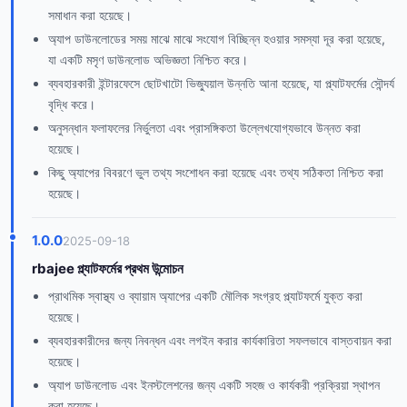
সমাধান করা হয়েছে।
অ্যাপ ডাউনলোডের সময় মাঝে মাঝে সংযোগ বিচ্ছিন্ন হওয়ার সমস্যা দূর করা হয়েছে,
যা একটি মসৃণ ডাউনলোড অভিজ্ঞতা নিশ্চিত করে।
ব্যবহারকারী ইন্টারফেসে ছোটখাটো ভিজ্যুয়াল উন্নতি আনা হয়েছে, যা প্ল্যাটফর্মের সৌন্দর্য
বৃদ্ধি করে।
অনুসন্ধান ফলাফলের নির্ভুলতা এবং প্রাসঙ্গিকতা উল্লেখযোগ্যভাবে উন্নত করা
হয়েছে।
কিছু অ্যাপের বিবরণে ভুল তথ্য সংশোধন করা হয়েছে এবং তথ্য সঠিকতা নিশ্চিত করা
হয়েছে।
1.0.0
2025-09-18
rbajee প্ল্যাটফর্মের প্রথম উন্মোচন
প্রাথমিক স্বাস্থ্য ও ব্যায়াম অ্যাপের একটি মৌলিক সংগ্রহ প্ল্যাটফর্মে যুক্ত করা
হয়েছে।
ব্যবহারকারীদের জন্য নিবন্ধন এবং লগইন করার কার্যকারিতা সফলভাবে বাস্তবায়ন করা
হয়েছে।
অ্যাপ ডাউনলোড এবং ইনস্টলেশনের জন্য একটি সহজ ও কার্যকরী প্রক্রিয়া স্থাপন
করা হয়েছে।