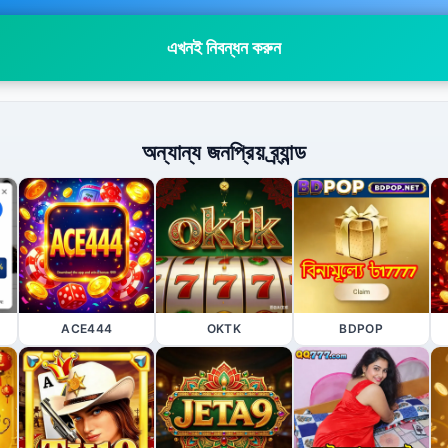
এখনই নিবন্ধন করুন
অন্যান্য জনপ্রিয় ব্র্যান্ড
ACE444
OKTK
BDPOP