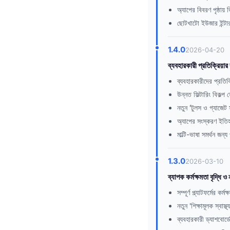
অ্যাপের বিবরণ পৃষ্ঠায
ছোটখাটো ইউজার ইন্টার
1.4.0
2026-04-20
ব্যবহারকারী প্রতিক্রিয়ার 
ব্যবহারকারীদের প্রতিক
উন্নত ফিল্টারিং বিকল্প
নতুন 'টুলস ও গ্যাজেট 
অ্যাপের সংস্করণ ইতিহা
মাল্টি-ভাষা সমর্থন জন
1.3.0
2026-03-10
ব্যাপক কর্মক্ষমতা বৃদ্ধি ও
সম্পূর্ণ প্ল্যাটফর্মের
নতুন 'শিক্ষামূলক স্বাস
ব্যবহারকারী ড্যাশবোর্