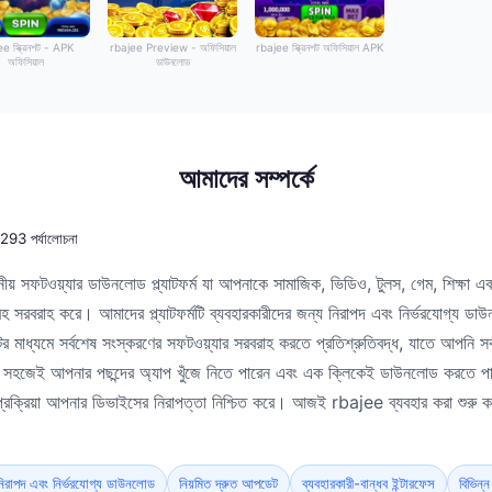
rbajee Preview - অফিসিয়াল
e স্ক্রিনশট - APK
rbajee স্ক্রিনশট অফিসিয়াল APK
ডাউনলোড
অফিসিয়াল
আমাদের সম্পর্কে
293 পর্যালোচনা
নীয় সফটওয়্যার ডাউনলোড প্ল্যাটফর্ম যা আপনাকে সামাজিক, ভিডিও, টুলস, গেম, শিক্ষ
হ সরবরাহ করে। আমাদের প্ল্যাটফর্মটি ব্যবহারকারীদের জন্য নিরাপদ এবং নির্ভরযোগ্য ডাউ
াধ্যমে সর্বশেষ সংস্করণের সফটওয়্যার সরবরাহ করতে প্রতিশ্রুতিবদ্ধ, যাতে আপনি সবস
জেই আপনার পছন্দের অ্যাপ খুঁজে নিতে পারেন এবং এক ক্লিকেই ডাউনলোড করতে পার
ানিং প্রক্রিয়া আপনার ডিভাইসের নিরাপত্তা নিশ্চিত করে। আজই rbajee ব্যবহার করা শুর
নিরাপদ এবং নির্ভরযোগ্য ডাউনলোড
নিয়মিত দ্রুত আপডেট
ব্যবহারকারী-বান্ধব ইন্টারফেস
বিভিন্