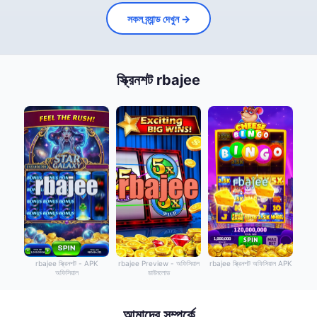
সকল ব্র্যান্ড দেখুন →
স্ক্রিনশট rbajee
rbajee Preview - অফিসিয়াল
rbajee স্ক্রিনশট - APK
rbajee স্ক্রিনশট অফিসিয়াল APK
ডাউনলোড
অফিসিয়াল
আমাদের সম্পর্কে