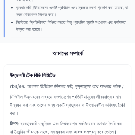
ব্যবহারকারী ইন্টারফেসের একটি প্রাথমিক এবং স্বজ্ঞাত নকশা প্রকাশ করা হয়েছে, যা
সহজ নেভিগেশন নিশ্চিত করে।
সিস্টেমের স্থিতিশীলতা নিশ্চিত করতে কিছু প্রাথমিক ত্রুটি সংশোধন এবং কর্মক্ষমতা
উন্নত করা হয়েছে।
আমাদের সম্পর্কে
উদ্ভাবনী টেক বিডি লিমিটেড
rbajee: আপনার ডিজিটাল জীবনের সঙ্গী, সুস্বাস্থ্যের পথে আপনার গাইড।
ডিজিটাল উদ্ভাবনের মাধ্যমে বাংলাদেশের প্রতিটি মানুষের জীবনযাত্রার মান
উন্নয়ন করা এবং তাদের জন্য একটি স্বাস্থ্যকর ও উৎপাদনশীল ভবিষ্যৎ তৈরি
করা।
মিশন:
ব্যবহারকারী-কেন্দ্রিক এবং নির্ভরযোগ্য সফটওয়্যার সমাধান তৈরি করা
যা দৈনন্দিন জীবনকে সহজ, স্বাস্থ্যকর এবং আরও ফলপ্রসূ করে তোলে।