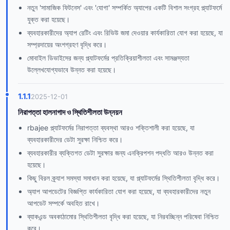
নতুন 'সামাজিক ফিটনেস' এবং 'যোগা' সম্পর্কিত অ্যাপের একটি বিশাল সংগ্রহ প্ল্যাটফর্মে
যুক্ত করা হয়েছে।
ব্যবহারকারীদের অ্যাপ রেটিং এবং রিভিউ জমা দেওয়ার কার্যকারিতা যোগ করা হয়েছে, যা
সম্প্রদায়ের অংশগ্রহণ বৃদ্ধি করে।
মোবাইল ডিভাইসের জন্য প্ল্যাটফর্মের প্রতিক্রিয়াশীলতা এবং সামঞ্জস্যতা
উল্লেখযোগ্যভাবে উন্নত করা হয়েছে।
1.1.1
2025-12-01
নিরাপত্তা হালনাগাদ ও স্থিতিশীলতা উন্নয়ন
rbajee প্ল্যাটফর্মের নিরাপত্তা ব্যবস্থা আরও শক্তিশালী করা হয়েছে, যা
ব্যবহারকারীদের ডেটা সুরক্ষা নিশ্চিত করে।
ব্যবহারকারীর ব্যক্তিগত ডেটা সুরক্ষার জন্য এনক্রিপশন পদ্ধতি আরও উন্নত করা
হয়েছে।
কিছু বিরল ক্র্যাশ সমস্যা সমাধান করা হয়েছে, যা প্ল্যাটফর্মের স্থিতিশীলতা বৃদ্ধি করে।
অ্যাপ আপডেটের বিজ্ঞপ্তি কার্যকারিতা যোগ করা হয়েছে, যা ব্যবহারকারীদের নতুন
আপডেট সম্পর্কে অবহিত রাখে।
ব্যাকএন্ড অবকাঠামোর স্থিতিশীলতা বৃদ্ধি করা হয়েছে, যা নিরবচ্ছিন্ন পরিষেবা নিশ্চিত
করে।