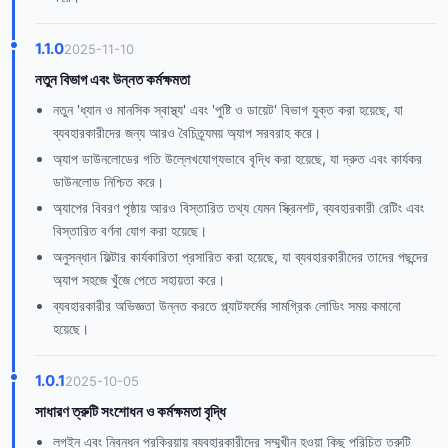
1.1.0
2025-11-10
নতুন বিভাগ এবং উন্নত কর্মক্ষমতা
নতুন 'ধ্যান ও মানসিক স্বাস্থ্য' এবং 'পুষ্টি ও ডায়েট' বিভাগ যুক্ত করা হয়েছে, যা
ব্যবহারকারীদের জন্য আরও বৈচিত্র্যময় অ্যাপ সরবরাহ করে।
অ্যাপ ডাউনলোডের গতি উল্লেখযোগ্যভাবে বৃদ্ধি করা হয়েছে, যা দ্রুত এবং কার্যকর
ডাউনলোড নিশ্চিত করে।
অ্যাপের বিবরণ পৃষ্ঠায় আরও বিস্তারিত তথ্য যেমন স্ক্রিনশট, ব্যবহারকারী রেটিং এবং
বিস্তারিত বর্ণনা যোগ করা হয়েছে।
অনুসন্ধান ফিল্টার কার্যকারিতা প্রসারিত করা হয়েছে, যা ব্যবহারকারীদের তাদের পছন্দের
অ্যাপ সহজে খুঁজে পেতে সহায়তা করে।
ব্যবহারকারীর অভিজ্ঞতা উন্নত করতে প্ল্যাটফর্মের সামগ্রিক লোডিং সময় কমানো
হয়েছে।
1.0.1
2025-10-05
সাধারণ ত্রুটি সংশোধন ও কর্মক্ষমতা বৃদ্ধি
লগইন এবং নিবন্ধন প্রক্রিয়ায় ব্যবহারকারীদের সম্মুখীন হওয়া কিছু পরিচিত ত্রুটি