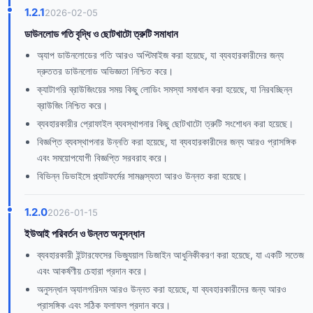
1.2.1
2026-02-05
ডাউনলোড গতি বৃদ্ধি ও ছোটখাটো ত্রুটি সমাধান
অ্যাপ ডাউনলোডের গতি আরও অপ্টিমাইজ করা হয়েছে, যা ব্যবহারকারীদের জন্য
দ্রুততর ডাউনলোড অভিজ্ঞতা নিশ্চিত করে।
ক্যাটাগরি ব্রাউজিংয়ের সময় কিছু লোডিং সমস্যা সমাধান করা হয়েছে, যা নিরবচ্ছিন্ন
ব্রাউজিং নিশ্চিত করে।
ব্যবহারকারীর প্রোফাইল ব্যবস্থাপনার কিছু ছোটখাটো ত্রুটি সংশোধন করা হয়েছে।
বিজ্ঞপ্তি ব্যবস্থাপনার উন্নতি করা হয়েছে, যা ব্যবহারকারীদের জন্য আরও প্রাসঙ্গিক
এবং সময়োপযোগী বিজ্ঞপ্তি সরবরাহ করে।
বিভিন্ন ডিভাইসে প্ল্যাটফর্মের সামঞ্জস্যতা আরও উন্নত করা হয়েছে।
1.2.0
2026-01-15
ইউআই পরিবর্তন ও উন্নত অনুসন্ধান
ব্যবহারকারী ইন্টারফেসের ভিজ্যুয়াল ডিজাইন আধুনিকীকরণ করা হয়েছে, যা একটি সতেজ
এবং আকর্ষণীয় চেহারা প্রদান করে।
অনুসন্ধান অ্যালগরিদম আরও উন্নত করা হয়েছে, যা ব্যবহারকারীদের জন্য আরও
প্রাসঙ্গিক এবং সঠিক ফলাফল প্রদান করে।