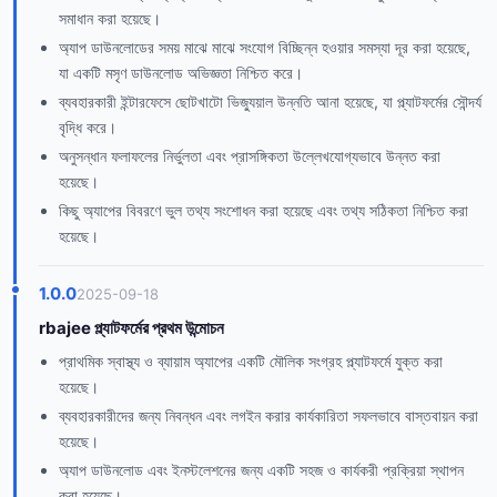
সমাধান করা হয়েছে।
অ্যাপ ডাউনলোডের সময় মাঝে মাঝে সংযোগ বিচ্ছিন্ন হওয়ার সমস্যা দূর করা হয়েছে,
যা একটি মসৃণ ডাউনলোড অভিজ্ঞতা নিশ্চিত করে।
ব্যবহারকারী ইন্টারফেসে ছোটখাটো ভিজ্যুয়াল উন্নতি আনা হয়েছে, যা প্ল্যাটফর্মের সৌন্দর্য
বৃদ্ধি করে।
অনুসন্ধান ফলাফলের নির্ভুলতা এবং প্রাসঙ্গিকতা উল্লেখযোগ্যভাবে উন্নত করা
হয়েছে।
কিছু অ্যাপের বিবরণে ভুল তথ্য সংশোধন করা হয়েছে এবং তথ্য সঠিকতা নিশ্চিত করা
হয়েছে।
1.0.0
2025-09-18
rbajee প্ল্যাটফর্মের প্রথম উন্মোচন
প্রাথমিক স্বাস্থ্য ও ব্যায়াম অ্যাপের একটি মৌলিক সংগ্রহ প্ল্যাটফর্মে যুক্ত করা
হয়েছে।
ব্যবহারকারীদের জন্য নিবন্ধন এবং লগইন করার কার্যকারিতা সফলভাবে বাস্তবায়ন করা
হয়েছে।
অ্যাপ ডাউনলোড এবং ইনস্টলেশনের জন্য একটি সহজ ও কার্যকরী প্রক্রিয়া স্থাপন
করা হয়েছে।