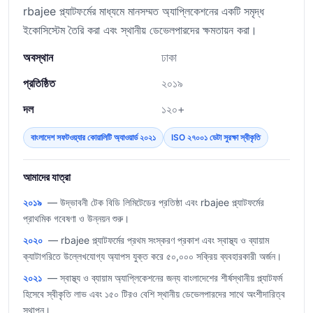
rbajee প্ল্যাটফর্মের মাধ্যমে মানসম্মত অ্যাপ্লিকেশনের একটি সমৃদ্ধ
ইকোসিস্টেম তৈরি করা এবং স্থানীয় ডেভেলপারদের ক্ষমতায়ন করা।
অবস্থান
ঢাকা
প্রতিষ্ঠিত
২০১৯
দল
১২০+
বাংলাদেশ সফটওয়্যার কোয়ালিটি অ্যাওয়ার্ড ২০২১
ISO ২৭০০১ ডেটা সুরক্ষা স্বীকৃতি
আমাদের যাত্রা
২০১৯
— উদ্ভাবনী টেক বিডি লিমিটেডের প্রতিষ্ঠা এবং rbajee প্ল্যাটফর্মের
প্রাথমিক গবেষণা ও উন্নয়ন শুরু।
২০২০
— rbajee প্ল্যাটফর্মের প্রথম সংস্করণ প্রকাশ এবং স্বাস্থ্য ও ব্যায়াম
ক্যাটাগরিতে উল্লেখযোগ্য অ্যাপস যুক্ত করে ৫০,০০০ সক্রিয় ব্যবহারকারী অর্জন।
২০২১
— স্বাস্থ্য ও ব্যায়াম অ্যাপ্লিকেশনের জন্য বাংলাদেশের শীর্ষস্থানীয় প্ল্যাটফর্ম
হিসেবে স্বীকৃতি লাভ এবং ১৫০ টিরও বেশি স্থানীয় ডেভেলপারদের সাথে অংশীদারিত্ব
স্থাপন।