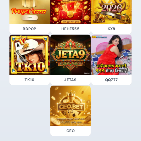
BDPOP
HEHE555
KX8
TK10
JETA9
QQ777
CEO