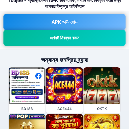
rbajee - অ্যাপ্লিকেশন APK ডাউনলোড, লগইন এবং নিবন্ধন করার জন্য
আপনার বিশ্বস্ত অফিসিয়াল
APK ডাউনলোড
এখনই নিবন্ধন করুন
অন্যান্য জনপ্রিয় ব্র্যান্ড
BD188
ACE444
OKTK