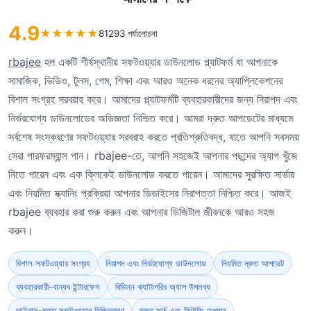
4.9
★
★
★
★
★
81293 পর্যালোচনা
rbajee
হল একটি শীর্ষস্থানীয় সফটওয়্যার ডাউনলোড প্ল্যাটফর্ম যা আপনাকে
সামাজিক, ভিডিও, টুলস, গেম, শিক্ষা এবং আরও অনেক ধরনের অ্যাপ্লিকেশনের
বিশাল সংগ্রহ সরবরাহ করে। আমাদের প্ল্যাটফর্মটি ব্যবহারকারীদের জন্য নিরাপদ এবং
নির্ভরযোগ্য ডাউনলোডের অভিজ্ঞতা নিশ্চিত করে। আমরা দ্রুত আপডেটের মাধ্যমে
সর্বশেষ সংস্করণের সফটওয়্যার সরবরাহ করতে প্রতিশ্রুতিবদ্ধ, যাতে আপনি সবসময়
সেরা পারফরম্যান্স পান। rbajee-তে, আপনি সহজেই আপনার পছন্দের অ্যাপ খুঁজে
নিতে পারেন এবং এক ক্লিকেই ডাউনলোড করতে পারেন। আমাদের সুরক্ষিত সার্ভার
এবং নিয়মিত স্ক্যানিং প্রক্রিয়া আপনার ডিভাইসের নিরাপত্তা নিশ্চিত করে। আজই
rbajee ব্যবহার করা শুরু করুন এবং আপনার ডিজিটাল জীবনকে আরও সহজ
করুন।
বিশাল সফটওয়্যার সংগ্রহ
নিরাপদ এবং নির্ভরযোগ্য ডাউনলোড
নিয়মিত দ্রুত আপডেট
ব্যবহারকারী-বান্ধব ইন্টারফেস
বিভিন্ন ক্যাটাগরির অ্যাপ উপলব্ধ
ভাইরাস-মুক্ত সফটওয়্যার নিশ্চিতকরণ
দ্রুত সার্চ এবং ফিল্টারিং অপশন