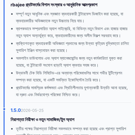
rbajee প্ল্যাটফর্মের বিশাল সংস্কার ও আনুষ্ঠানিক আত্মপ্রকাশ
সম্পূর্ণ নতুন আধুনিক এবং স্বজ্ঞাত ব্যবহারকারী ইন্টারফেস ডিজাইন করা হয়েছে, যা
ব্যবহারকারীর অভিজ্ঞতাকে নতুন উচ্চতায় নিয়ে যায়।
ব্যাপকভাবে সম্প্রসারিত অ্যাপ লাইব্রেরি, যা বিভিন্ন নতুন বিভাগ এবং হাজার হাজার
নতুন অ্যাপ অন্তর্ভুক্ত করে, ব্যবহারকারীদের জন্য অসীম বিকল্প সরবরাহ করে।
ব্যক্তিগতকৃত ব্যবহারকারী অভিজ্ঞতা প্রদানের জন্য উন্নত কৃত্রিম বুদ্ধিমত্তা চালিত
সুপারিশ ইঞ্জিন বাস্তবায়ন করা হয়েছে।
অফলাইন ডাউনলোড এবং অ্যাপ ম্যানেজমেন্টের জন্য নতুন কার্যকারিতা যুক্ত করা
হয়েছে, যা ইন্টারনেট সংযোগ ছাড়াই অ্যাপ ব্যবহার সহজ করে।
উদ্ভাবনী টেক বিডি লিমিটেড-এর অন্যান্য পরিষেবাগুলির সাথে গভীর ইন্টিগ্রেশন
সম্পন্ন করা হয়েছে, যা একটি সমন্বিত ইকোসিস্টেম তৈরি করে।
প্ল্যাটফর্মের সামগ্রিক কর্মক্ষমতা এবং স্থিতিশীলতায় যুগান্তকারী উন্নতি আনা হয়েছে,
যা দ্রুত এবং নির্ভরযোগ্য পরিষেবা নিশ্চিত করে।
1.5.0
2026-05-25
নিরাপত্তা নিরীক্ষা ও নতুন সামাজিক/টুল অ্যাপ
তৃতীয় পক্ষের নিরাপত্তা নিরীক্ষা সফলভাবে সম্পন্ন করা হয়েছে এবং প্রাপ্ত সুপারিশ