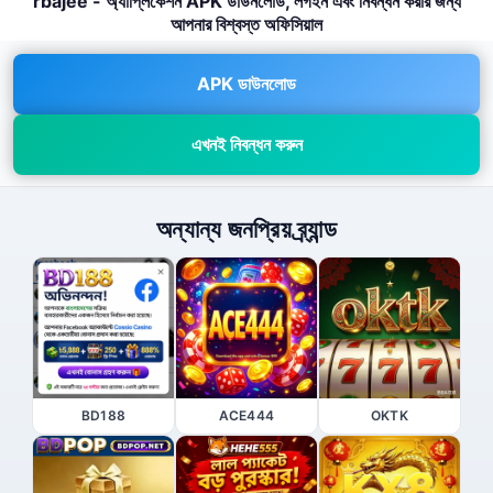
rbajee - অ্যাপ্লিকেশন APK ডাউনলোড, লগইন এবং নিবন্ধন করার জন্য
আপনার বিশ্বস্ত অফিসিয়াল
APK ডাউনলোড
এখনই নিবন্ধন করুন
অন্যান্য জনপ্রিয় ব্র্যান্ড
BD188
ACE444
OKTK