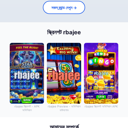
সকল ব্র্যান্ড দেখুন →
স্ক্রিনশট rbajee
rbajee Preview - অফিসিয়াল
rbajee স্ক্রিনশট - APK
rbajee স্ক্রিনশট অফিসিয়াল APK
ডাউনলোড
অফিসিয়াল
আমাদের সম্পর্কে