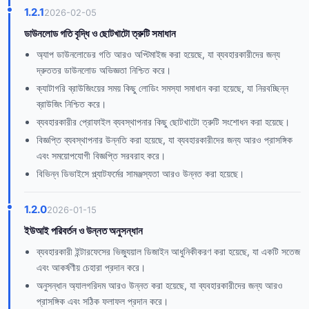
1.2.1
2026-02-05
ডাউনলোড গতি বৃদ্ধি ও ছোটখাটো ত্রুটি সমাধান
অ্যাপ ডাউনলোডের গতি আরও অপ্টিমাইজ করা হয়েছে, যা ব্যবহারকারীদের জন্য
দ্রুততর ডাউনলোড অভিজ্ঞতা নিশ্চিত করে।
ক্যাটাগরি ব্রাউজিংয়ের সময় কিছু লোডিং সমস্যা সমাধান করা হয়েছে, যা নিরবচ্ছিন্ন
ব্রাউজিং নিশ্চিত করে।
ব্যবহারকারীর প্রোফাইল ব্যবস্থাপনার কিছু ছোটখাটো ত্রুটি সংশোধন করা হয়েছে।
বিজ্ঞপ্তি ব্যবস্থাপনার উন্নতি করা হয়েছে, যা ব্যবহারকারীদের জন্য আরও প্রাসঙ্গিক
এবং সময়োপযোগী বিজ্ঞপ্তি সরবরাহ করে।
বিভিন্ন ডিভাইসে প্ল্যাটফর্মের সামঞ্জস্যতা আরও উন্নত করা হয়েছে।
1.2.0
2026-01-15
ইউআই পরিবর্তন ও উন্নত অনুসন্ধান
ব্যবহারকারী ইন্টারফেসের ভিজ্যুয়াল ডিজাইন আধুনিকীকরণ করা হয়েছে, যা একটি সতেজ
এবং আকর্ষণীয় চেহারা প্রদান করে।
অনুসন্ধান অ্যালগরিদম আরও উন্নত করা হয়েছে, যা ব্যবহারকারীদের জন্য আরও
প্রাসঙ্গিক এবং সঠিক ফলাফল প্রদান করে।