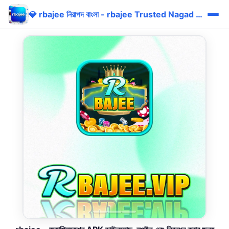
💎 rbajee নিরাপদ বাংলা - rbajee Trusted Nagad Bonus