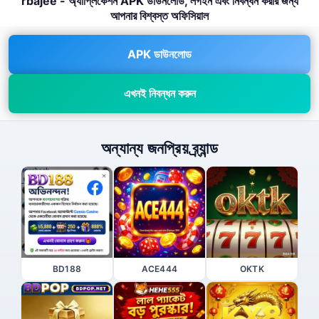
rbajee - অ্যাপ্লিকেশন APK ডাউনলোড, লগইন এবং নিবন্ধন করার জন্য
আপনার বিশ্বস্ত অফিসিয়াল
APK ডাউনলোড
এখনই নিবন্ধন করুন
অন্যান্য জনপ্রিয় ব্র্যান্ড
BD188
ACE444
OKTK