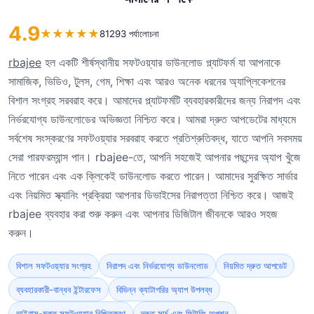
4.9
★
★
★
★
★
81293 পর্যালোচনা
rbajee
হল একটি শীর্ষস্থানীয় সফটওয়্যার ডাউনলোড প্ল্যাটফর্ম যা আপনাকে
সামাজিক, ভিডিও, টুলস, গেম, শিক্ষা এবং আরও অনেক ধরনের অ্যাপ্লিকেশনের
বিশাল সংগ্রহ সরবরাহ করে। আমাদের প্ল্যাটফর্মটি ব্যবহারকারীদের জন্য নিরাপদ এবং
নির্ভরযোগ্য ডাউনলোডের অভিজ্ঞতা নিশ্চিত করে। আমরা দ্রুত আপডেটের মাধ্যমে
সর্বশেষ সংস্করণের সফটওয়্যার সরবরাহ করতে প্রতিশ্রুতিবদ্ধ, যাতে আপনি সবসময়
সেরা পারফরম্যান্স পান। rbajee-তে, আপনি সহজেই আপনার পছন্দের অ্যাপ খুঁজে
নিতে পারেন এবং এক ক্লিকেই ডাউনলোড করতে পারেন। আমাদের সুরক্ষিত সার্ভার
এবং নিয়মিত স্ক্যানিং প্রক্রিয়া আপনার ডিভাইসের নিরাপত্তা নিশ্চিত করে। আজই
rbajee ব্যবহার করা শুরু করুন এবং আপনার ডিজিটাল জীবনকে আরও সহজ
করুন।
বিশাল সফটওয়্যার সংগ্রহ
নিরাপদ এবং নির্ভরযোগ্য ডাউনলোড
নিয়মিত দ্রুত আপডেট
ব্যবহারকারী-বান্ধব ইন্টারফেস
বিভিন্ন ক্যাটাগরির অ্যাপ উপলব্ধ
ভাইরাস-মুক্ত সফটওয়্যার নিশ্চিতকরণ
দ্রুত সার্চ এবং ফিল্টারিং অপশন