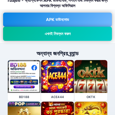
rbajee - অ্যাপ্লিকেশন APK ডাউনলোড, লগইন এবং নিবন্ধন করার জন্য
আপনার বিশ্বস্ত অফিসিয়াল
APK ডাউনলোড
এখনই নিবন্ধন করুন
অন্যান্য জনপ্রিয় ব্র্যান্ড
BD188
ACE444
OKTK