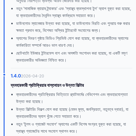
অনুযায়ী নিরাপত্তা ব্যবস্থা আরও জোরদার করা হয়েছে।
নতুন 'সামাজিক ব্যায়াম ট্র্যাকার' এবং 'স্বাস্থ্য ব্যবস্থাপনা টুল' অ্যাপ যুক্ত করা হয়েছে,
যা ব্যবহারকারীদের দৈনন্দিন স্বাস্থ্য কার্যক্রমে সহায়তা করে।
ডাউনলোড ম্যানেজার উন্নত করা হয়েছে, যা ডাউনলোড বিরতি এবং পুনরায় শুরু করার
ক্ষমতা প্রদান করে, বিশেষত অস্থির ইন্টারনেট সংযোগের জন্য।
অ্যাপের বিবরণ পৃষ্ঠায় ভিডিও প্রিভিউ যোগ করা হয়েছে, যা ব্যবহারকারীদের অ্যাপের
কার্যকারিতা সম্পর্কে আরও ভাল ধারণা দেয়।
ছোটখাটো ইউজার ইন্টারফেস বাগ এবং অসঙ্গতি সংশোধন করা হয়েছে, যা একটি মসৃণ
ব্যবহারকারীর অভিজ্ঞতা নিশ্চিত করে।
1.4.0
2026-04-20
ব্যবহারকারী প্রতিক্রিয়ার বাস্তবায়ন ও উন্নত ফিল্টার
ব্যবহারকারীদের প্রতিক্রিয়ার ভিত্তিতে প্ল্যাটফর্মের নেভিগেশন এবং ব্যবহারযোগ্যতা
উন্নত করা হয়েছে।
উন্নত ফিল্টারিং বিকল্প যোগ করা হয়েছে (যেমন মূল্য, জনপ্রিয়তা, নতুনত্ব দ্বারা), যা
ব্যবহারকারীদের অ্যাপ খুঁজে পেতে সহায়তা করে।
নতুন 'টুলস ও গ্যাজেট সংযোগ' অ্যাপের একটি বিশেষ সংগ্রহ যুক্ত করা হয়েছে, যা
স্বাস্থ্য গ্যাজেটের সাথে সংযোগ স্থাপন করে।