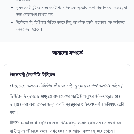
ব্যবহারকারী ইন্টারফেসের একটি প্রাথমিক এবং স্বজ্ঞাত নকশা প্রকাশ করা হয়েছে, যা
সহজ নেভিগেশন নিশ্চিত করে।
সিস্টেমের স্থিতিশীলতা নিশ্চিত করতে কিছু প্রাথমিক ত্রুটি সংশোধন এবং কর্মক্ষমতা
উন্নত করা হয়েছে।
আমাদের সম্পর্কে
উদ্ভাবনী টেক বিডি লিমিটেড
rbajee: আপনার ডিজিটাল জীবনের সঙ্গী, সুস্বাস্থ্যের পথে আপনার গাইড।
ডিজিটাল উদ্ভাবনের মাধ্যমে বাংলাদেশের প্রতিটি মানুষের জীবনযাত্রার মান
উন্নয়ন করা এবং তাদের জন্য একটি স্বাস্থ্যকর ও উৎপাদনশীল ভবিষ্যৎ তৈরি
করা।
মিশন:
ব্যবহারকারী-কেন্দ্রিক এবং নির্ভরযোগ্য সফটওয়্যার সমাধান তৈরি করা
যা দৈনন্দিন জীবনকে সহজ, স্বাস্থ্যকর এবং আরও ফলপ্রসূ করে তোলে।