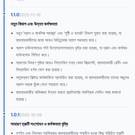
1.1.0
2025-11-10
নতুন বিভাগ এবং উন্নত কর্মক্ষমতা
নতুন 'ধ্যান ও মানসিক স্বাস্থ্য' এবং 'পুষ্টি ও ডায়েট' বিভাগ যুক্ত করা হয়েছে, যা
ব্যবহারকারীদের জন্য আরও বৈচিত্র্যময় অ্যাপ সরবরাহ করে।
অ্যাপ ডাউনলোডের গতি উল্লেখযোগ্যভাবে বৃদ্ধি করা হয়েছে, যা দ্রুত এবং কার্যকর
ডাউনলোড নিশ্চিত করে।
অ্যাপের বিবরণ পৃষ্ঠায় আরও বিস্তারিত তথ্য যেমন স্ক্রিনশট, ব্যবহারকারী রেটিং এবং
বিস্তারিত বর্ণনা যোগ করা হয়েছে।
অনুসন্ধান ফিল্টার কার্যকারিতা প্রসারিত করা হয়েছে, যা ব্যবহারকারীদের তাদের পছন্দের
অ্যাপ সহজে খুঁজে পেতে সহায়তা করে।
ব্যবহারকারীর অভিজ্ঞতা উন্নত করতে প্ল্যাটফর্মের সামগ্রিক লোডিং সময় কমানো
হয়েছে।
1.0.1
2025-10-05
সাধারণ ত্রুটি সংশোধন ও কর্মক্ষমতা বৃদ্ধি
লগইন এবং নিবন্ধন প্রক্রিয়ায় ব্যবহারকারীদের সম্মুখীন হওয়া কিছু পরিচিত ত্রুটি