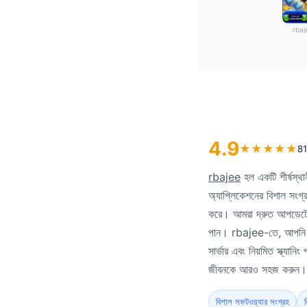
rbaje
4.9
★
★
★
★
★
81
rbajee
হল একটি শীর্ষস্থা
অ্যাপ্লিকেশনের বিশাল সংগ্র
করে। আমরা দ্রুত আপডেটের ম
পান। rbajee-তে, আপনি সহ
সার্ভার এবং নিয়মিত স্ক্য
জীবনকে আরও সহজ করুন।
বিশাল সফটওয়্যার সংগ্রহ