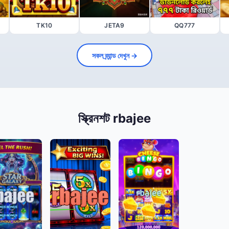
TK10
JETA9
QQ777
সকল ব্র্যান্ড দেখুন →
স্ক্রিনশট rbajee