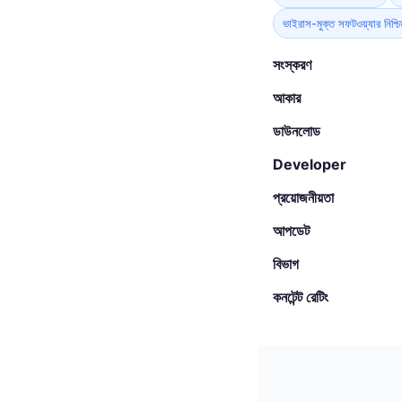
ভাইরাস-মুক্ত সফটওয়্যার নিশ্
সংস্করণ
আকার
ডাউনলোড
Developer
প্রয়োজনীয়তা
আপডেট
বিভাগ
কনটেন্ট রেটিং