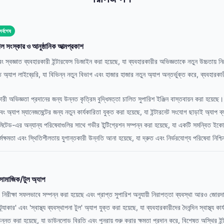
সর্বশেষ
াল সংস্কার ও আনুষ্ঠানিক আত্মপ্রকাশ
বং স্বজ্ঞাত ব্যবহারকারী ইন্টারফেস ডিজাইন করা হয়েছে, যা ব্যবহারকারীর অভিজ্ঞতাকে নতুন উচ্চতায় নিয
ত অ্যাপ লাইব্রেরি, যা বিভিন্ন নতুন বিভাগ এবং হাজার হাজার নতুন অ্যাপ অন্তর্ভুক্ত করে, ব্যবহারক
ারী অভিজ্ঞতা প্রদানের জন্য উন্নত কৃত্রিম বুদ্ধিমত্তা চালিত সুপারিশ ইঞ্জিন বাস্তবায়ন করা হয়েছে।
্যাপ ম্যানেজমেন্টের জন্য নতুন কার্যকারিতা যুক্ত করা হয়েছে, যা ইন্টারনেট সংযোগ ছাড়াই অ্যাপ
মিটেড-এর অন্যান্য পরিষেবাগুলির সাথে গভীর ইন্টিগ্রেশন সম্পন্ন করা হয়েছে, যা একটি সমন্বিত ইক
 কর্মক্ষমতা এবং স্থিতিশীলতায় যুগান্তকারী উন্নতি আনা হয়েছে, যা দ্রুত এবং নির্ভরযোগ্য পরিষেবা নিশ
ন সামাজিক/টুল অ্যাপ
তা নিরীক্ষা সফলভাবে সম্পন্ন করা হয়েছে এবং প্রাপ্ত সুপারিশ অনুযায়ী নিরাপত্তা ব্যবস্থা আরও জোর
ট্র্যাকার' এবং 'স্বাস্থ্য ব্যবস্থাপনা টুল' অ্যাপ যুক্ত করা হয়েছে, যা ব্যবহারকারীদের দৈনন্দিন স্বাস্থ্য ক
্নত করা হয়েছে, যা ডাউনলোড বিরতি এবং পুনরায় শুরু করার ক্ষমতা প্রদান করে, বিশেষত অস্থির ই