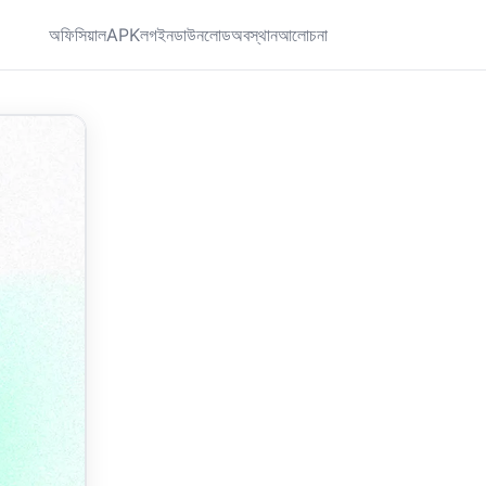
অফিসিয়াল
APK
লগইন
ডাউনলোড
অবস্থান
আলোচনা