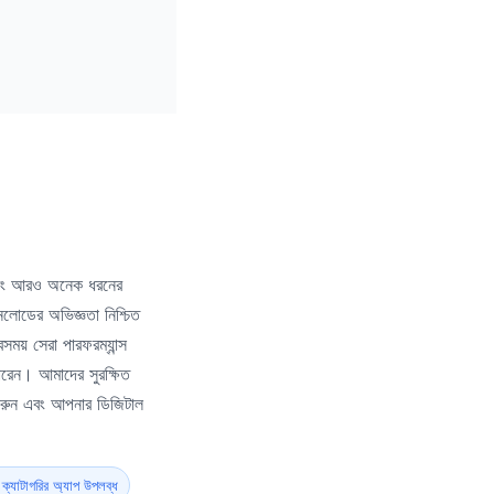
া এবং আরও অনেক ধরনের
নলোডের অভিজ্ঞতা নিশ্চিত
ময় সেরা পারফরম্যান্স
েন। আমাদের সুরক্ষিত
ু করুন এবং আপনার ডিজিটাল
ন ক্যাটাগরির অ্যাপ উপলব্ধ