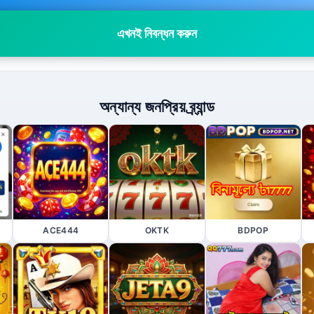
এখনই নিবন্ধন করুন
অন্যান্য জনপ্রিয় ব্র্যান্ড
ACE444
OKTK
BDPOP