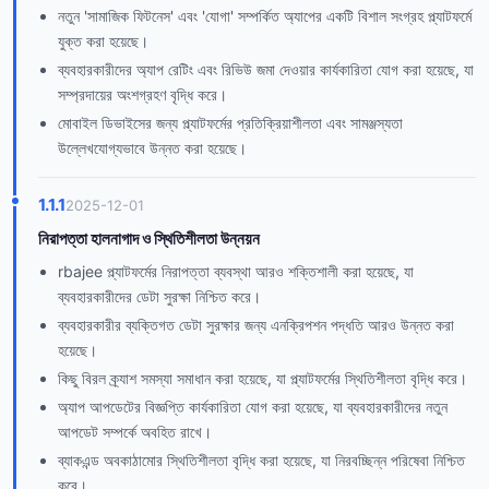
নতুন 'সামাজিক ফিটনেস' এবং 'যোগা' সম্পর্কিত অ্যাপের একটি বিশাল সংগ্রহ প্ল্যাটফর্মে
যুক্ত করা হয়েছে।
ব্যবহারকারীদের অ্যাপ রেটিং এবং রিভিউ জমা দেওয়ার কার্যকারিতা যোগ করা হয়েছে, যা
সম্প্রদায়ের অংশগ্রহণ বৃদ্ধি করে।
মোবাইল ডিভাইসের জন্য প্ল্যাটফর্মের প্রতিক্রিয়াশীলতা এবং সামঞ্জস্যতা
উল্লেখযোগ্যভাবে উন্নত করা হয়েছে।
1.1.1
2025-12-01
নিরাপত্তা হালনাগাদ ও স্থিতিশীলতা উন্নয়ন
rbajee প্ল্যাটফর্মের নিরাপত্তা ব্যবস্থা আরও শক্তিশালী করা হয়েছে, যা
ব্যবহারকারীদের ডেটা সুরক্ষা নিশ্চিত করে।
ব্যবহারকারীর ব্যক্তিগত ডেটা সুরক্ষার জন্য এনক্রিপশন পদ্ধতি আরও উন্নত করা
হয়েছে।
কিছু বিরল ক্র্যাশ সমস্যা সমাধান করা হয়েছে, যা প্ল্যাটফর্মের স্থিতিশীলতা বৃদ্ধি করে।
অ্যাপ আপডেটের বিজ্ঞপ্তি কার্যকারিতা যোগ করা হয়েছে, যা ব্যবহারকারীদের নতুন
আপডেট সম্পর্কে অবহিত রাখে।
ব্যাকএন্ড অবকাঠামোর স্থিতিশীলতা বৃদ্ধি করা হয়েছে, যা নিরবচ্ছিন্ন পরিষেবা নিশ্চিত
করে।