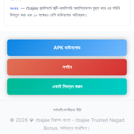
২০২২
— rbajee প্ল্যাটফর্মে মাল্টি-ক্যাটাগরি অ্যাপ্লিকেশন যুক্ত করে এর পরিধি
বিস্তৃত করা এবং ১০ লক্ষেরও বেশি ডাউনলোড অতিক্রম।
APK ডাউনলোড
লগইন
এখনই নিবন্ধন করুন
শর্তাবলী
গোপনীয়তা নীতি
© 2026 💎 rbajee নিরাপদ বাংলা - rbajee Trusted Nagad
Bonus. সর্বস্বত্ব সংরক্ষিত।