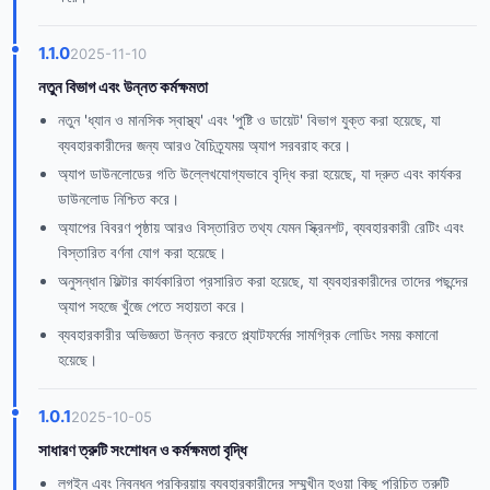
1.1.0
2025-11-10
নতুন বিভাগ এবং উন্নত কর্মক্ষমতা
নতুন 'ধ্যান ও মানসিক স্বাস্থ্য' এবং 'পুষ্টি ও ডায়েট' বিভাগ যুক্ত করা হয়েছে, যা
ব্যবহারকারীদের জন্য আরও বৈচিত্র্যময় অ্যাপ সরবরাহ করে।
অ্যাপ ডাউনলোডের গতি উল্লেখযোগ্যভাবে বৃদ্ধি করা হয়েছে, যা দ্রুত এবং কার্যকর
ডাউনলোড নিশ্চিত করে।
অ্যাপের বিবরণ পৃষ্ঠায় আরও বিস্তারিত তথ্য যেমন স্ক্রিনশট, ব্যবহারকারী রেটিং এবং
বিস্তারিত বর্ণনা যোগ করা হয়েছে।
অনুসন্ধান ফিল্টার কার্যকারিতা প্রসারিত করা হয়েছে, যা ব্যবহারকারীদের তাদের পছন্দের
অ্যাপ সহজে খুঁজে পেতে সহায়তা করে।
ব্যবহারকারীর অভিজ্ঞতা উন্নত করতে প্ল্যাটফর্মের সামগ্রিক লোডিং সময় কমানো
হয়েছে।
1.0.1
2025-10-05
সাধারণ ত্রুটি সংশোধন ও কর্মক্ষমতা বৃদ্ধি
লগইন এবং নিবন্ধন প্রক্রিয়ায় ব্যবহারকারীদের সম্মুখীন হওয়া কিছু পরিচিত ত্রুটি