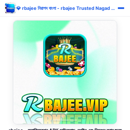
💎 rbajee নিরাপদ বাংলা - rbajee Trusted Nagad Bonus