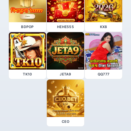
BDPOP
HEHE555
KX8
TK10
JETA9
QQ777
CEO