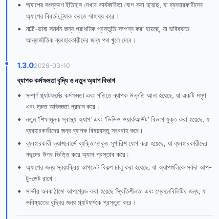
অ্যাপের সংস্করণ ইতিহাস দেখার কার্যকারিতা যোগ করা হয়েছে, যা ব্যবহারকারীদের
অ্যাপের বিবর্তন ট্র্যাক করতে সাহায্য করে।
মাল্টি-ভাষা সমর্থন জন্য প্রাথমিক প্রস্তুতি সম্পন্ন করা হয়েছে, যা ভবিষ্যতে
আন্তর্জাতিক ব্যবহারকারীদের জন্য পথ খুলে দেবে।
1.3.0
2026-03-10
ব্যাপক কর্মক্ষমতা বৃদ্ধি ও নতুন অ্যাপ বিভাগ
সম্পূর্ণ প্ল্যাটফর্মের কর্মক্ষমতা এবং গতিতে ব্যাপক উন্নতি আনা হয়েছে, যা একটি মসৃণ
এবং দ্রুত অভিজ্ঞতা প্রদান করে।
নতুন 'শিক্ষামূলক স্বাস্থ্য অ্যাপ' এবং 'ভিডিও ওয়ার্কআউট' বিভাগ যুক্ত করা হয়েছে, যা
ব্যবহারকারীদের জন্য ব্যাপক বিষয়বস্তু সরবরাহ করে।
ব্যবহারকারী ড্যাশবোর্ডে ব্যক্তিগতকৃত সুপারিশ যোগ করা হয়েছে, যা ব্যবহারকারীদের
পছন্দের উপর ভিত্তি করে অ্যাপ প্রস্তাব করে।
অ্যাপের জন্য স্বয়ংক্রিয় আপডেট বিকল্প চালু করা হয়েছে, যা অ্যাপগুলিকে সর্বদা আপ-
টু-ডেট রাখে।
সার্ভার অবকাঠামো আপগ্রেড করা হয়েছে স্থিতিশীলতা এবং স্কেলেবিলিটির জন্য, যা
ভবিষ্যতের বৃদ্ধির জন্য প্ল্যাটফর্মকে প্রস্তুত করে।