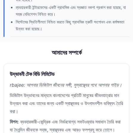
ব্যবহারকারী ইন্টারফেসের একটি প্রাথমিক এবং স্বজ্ঞাত নকশা প্রকাশ করা হয়েছে, যা
সহজ নেভিগেশন নিশ্চিত করে।
সিস্টেমের স্থিতিশীলতা নিশ্চিত করতে কিছু প্রাথমিক ত্রুটি সংশোধন এবং কর্মক্ষমতা
উন্নত করা হয়েছে।
আমাদের সম্পর্কে
উদ্ভাবনী টেক বিডি লিমিটেড
rbajee: আপনার ডিজিটাল জীবনের সঙ্গী, সুস্বাস্থ্যের পথে আপনার গাইড।
ডিজিটাল উদ্ভাবনের মাধ্যমে বাংলাদেশের প্রতিটি মানুষের জীবনযাত্রার মান
উন্নয়ন করা এবং তাদের জন্য একটি স্বাস্থ্যকর ও উৎপাদনশীল ভবিষ্যৎ তৈরি
করা।
মিশন:
ব্যবহারকারী-কেন্দ্রিক এবং নির্ভরযোগ্য সফটওয়্যার সমাধান তৈরি করা
যা দৈনন্দিন জীবনকে সহজ, স্বাস্থ্যকর এবং আরও ফলপ্রসূ করে তোলে।