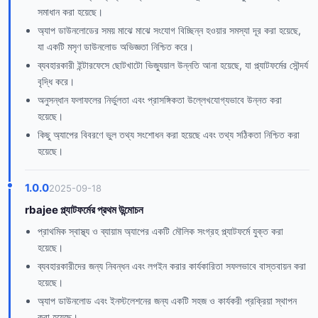
সমাধান করা হয়েছে।
অ্যাপ ডাউনলোডের সময় মাঝে মাঝে সংযোগ বিচ্ছিন্ন হওয়ার সমস্যা দূর করা হয়েছে,
যা একটি মসৃণ ডাউনলোড অভিজ্ঞতা নিশ্চিত করে।
ব্যবহারকারী ইন্টারফেসে ছোটখাটো ভিজ্যুয়াল উন্নতি আনা হয়েছে, যা প্ল্যাটফর্মের সৌন্দর্য
বৃদ্ধি করে।
অনুসন্ধান ফলাফলের নির্ভুলতা এবং প্রাসঙ্গিকতা উল্লেখযোগ্যভাবে উন্নত করা
হয়েছে।
কিছু অ্যাপের বিবরণে ভুল তথ্য সংশোধন করা হয়েছে এবং তথ্য সঠিকতা নিশ্চিত করা
হয়েছে।
1.0.0
2025-09-18
rbajee প্ল্যাটফর্মের প্রথম উন্মোচন
প্রাথমিক স্বাস্থ্য ও ব্যায়াম অ্যাপের একটি মৌলিক সংগ্রহ প্ল্যাটফর্মে যুক্ত করা
হয়েছে।
ব্যবহারকারীদের জন্য নিবন্ধন এবং লগইন করার কার্যকারিতা সফলভাবে বাস্তবায়ন করা
হয়েছে।
অ্যাপ ডাউনলোড এবং ইনস্টলেশনের জন্য একটি সহজ ও কার্যকরী প্রক্রিয়া স্থাপন
করা হয়েছে।