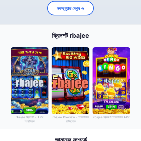
সকল ব্র্যান্ড দেখুন →
স্ক্রিনশট rbajee
rbajee Preview - অফিসিয়াল
rbajee স্ক্রিনশট - APK
rbajee স্ক্রিনশট অফিসিয়াল APK
ডাউনলোড
অফিসিয়াল
আমাদের সম্পর্কে