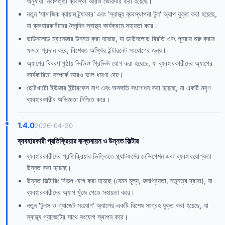
অনুযায়ী নিরাপত্তা ব্যবস্থা আরও জোরদার করা হয়েছে।
নতুন 'সামাজিক ব্যায়াম ট্র্যাকার' এবং 'স্বাস্থ্য ব্যবস্থাপনা টুল' অ্যাপ যুক্ত করা হয়েছে,
যা ব্যবহারকারীদের দৈনন্দিন স্বাস্থ্য কার্যক্রমে সহায়তা করে।
ডাউনলোড ম্যানেজার উন্নত করা হয়েছে, যা ডাউনলোড বিরতি এবং পুনরায় শুরু করার
ক্ষমতা প্রদান করে, বিশেষত অস্থির ইন্টারনেট সংযোগের জন্য।
অ্যাপের বিবরণ পৃষ্ঠায় ভিডিও প্রিভিউ যোগ করা হয়েছে, যা ব্যবহারকারীদের অ্যাপের
কার্যকারিতা সম্পর্কে আরও ভাল ধারণা দেয়।
ছোটখাটো ইউজার ইন্টারফেস বাগ এবং অসঙ্গতি সংশোধন করা হয়েছে, যা একটি মসৃণ
ব্যবহারকারীর অভিজ্ঞতা নিশ্চিত করে।
1.4.0
2026-04-20
ব্যবহারকারী প্রতিক্রিয়ার বাস্তবায়ন ও উন্নত ফিল্টার
ব্যবহারকারীদের প্রতিক্রিয়ার ভিত্তিতে প্ল্যাটফর্মের নেভিগেশন এবং ব্যবহারযোগ্যতা
উন্নত করা হয়েছে।
উন্নত ফিল্টারিং বিকল্প যোগ করা হয়েছে (যেমন মূল্য, জনপ্রিয়তা, নতুনত্ব দ্বারা), যা
ব্যবহারকারীদের অ্যাপ খুঁজে পেতে সহায়তা করে।
নতুন 'টুলস ও গ্যাজেট সংযোগ' অ্যাপের একটি বিশেষ সংগ্রহ যুক্ত করা হয়েছে, যা
স্বাস্থ্য গ্যাজেটের সাথে সংযোগ স্থাপন করে।