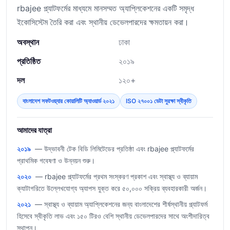
rbajee প্ল্যাটফর্মের মাধ্যমে মানসম্মত অ্যাপ্লিকেশনের একটি সমৃদ্ধ
ইকোসিস্টেম তৈরি করা এবং স্থানীয় ডেভেলপারদের ক্ষমতায়ন করা।
অবস্থান
ঢাকা
প্রতিষ্ঠিত
২০১৯
দল
১২০+
বাংলাদেশ সফটওয়্যার কোয়ালিটি অ্যাওয়ার্ড ২০২১
ISO ২৭০০১ ডেটা সুরক্ষা স্বীকৃতি
আমাদের যাত্রা
২০১৯
— উদ্ভাবনী টেক বিডি লিমিটেডের প্রতিষ্ঠা এবং rbajee প্ল্যাটফর্মের
প্রাথমিক গবেষণা ও উন্নয়ন শুরু।
২০২০
— rbajee প্ল্যাটফর্মের প্রথম সংস্করণ প্রকাশ এবং স্বাস্থ্য ও ব্যায়াম
ক্যাটাগরিতে উল্লেখযোগ্য অ্যাপস যুক্ত করে ৫০,০০০ সক্রিয় ব্যবহারকারী অর্জন।
২০২১
— স্বাস্থ্য ও ব্যায়াম অ্যাপ্লিকেশনের জন্য বাংলাদেশের শীর্ষস্থানীয় প্ল্যাটফর্ম
হিসেবে স্বীকৃতি লাভ এবং ১৫০ টিরও বেশি স্থানীয় ডেভেলপারদের সাথে অংশীদারিত্ব
স্থাপন।