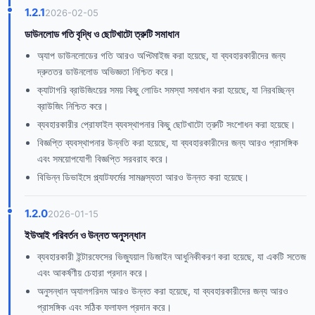
1.2.1
2026-02-05
ডাউনলোড গতি বৃদ্ধি ও ছোটখাটো ত্রুটি সমাধান
অ্যাপ ডাউনলোডের গতি আরও অপ্টিমাইজ করা হয়েছে, যা ব্যবহারকারীদের জন্য
দ্রুততর ডাউনলোড অভিজ্ঞতা নিশ্চিত করে।
ক্যাটাগরি ব্রাউজিংয়ের সময় কিছু লোডিং সমস্যা সমাধান করা হয়েছে, যা নিরবচ্ছিন্ন
ব্রাউজিং নিশ্চিত করে।
ব্যবহারকারীর প্রোফাইল ব্যবস্থাপনার কিছু ছোটখাটো ত্রুটি সংশোধন করা হয়েছে।
বিজ্ঞপ্তি ব্যবস্থাপনার উন্নতি করা হয়েছে, যা ব্যবহারকারীদের জন্য আরও প্রাসঙ্গিক
এবং সময়োপযোগী বিজ্ঞপ্তি সরবরাহ করে।
বিভিন্ন ডিভাইসে প্ল্যাটফর্মের সামঞ্জস্যতা আরও উন্নত করা হয়েছে।
1.2.0
2026-01-15
ইউআই পরিবর্তন ও উন্নত অনুসন্ধান
ব্যবহারকারী ইন্টারফেসের ভিজ্যুয়াল ডিজাইন আধুনিকীকরণ করা হয়েছে, যা একটি সতেজ
এবং আকর্ষণীয় চেহারা প্রদান করে।
অনুসন্ধান অ্যালগরিদম আরও উন্নত করা হয়েছে, যা ব্যবহারকারীদের জন্য আরও
প্রাসঙ্গিক এবং সঠিক ফলাফল প্রদান করে।