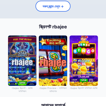
সকল ব্র্যান্ড দেখুন →
স্ক্রিনশট rbajee
rbajee Preview - অফিসিয়াল
rbajee স্ক্রিনশট - APK
rbajee স্ক্রিনশট অফিসিয়াল APK
ডাউনলোড
অফিসিয়াল
আমাদের সম্পর্কে