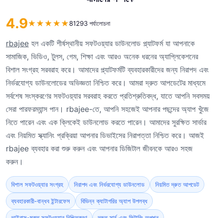
4.9
★
★
★
★
★
81293 পর্যালোচনা
rbajee
হল একটি শীর্ষস্থানীয় সফটওয়্যার ডাউনলোড প্ল্যাটফর্ম যা আপনাকে
সামাজিক, ভিডিও, টুলস, গেম, শিক্ষা এবং আরও অনেক ধরনের অ্যাপ্লিকেশনের
বিশাল সংগ্রহ সরবরাহ করে। আমাদের প্ল্যাটফর্মটি ব্যবহারকারীদের জন্য নিরাপদ এবং
নির্ভরযোগ্য ডাউনলোডের অভিজ্ঞতা নিশ্চিত করে। আমরা দ্রুত আপডেটের মাধ্যমে
সর্বশেষ সংস্করণের সফটওয়্যার সরবরাহ করতে প্রতিশ্রুতিবদ্ধ, যাতে আপনি সবসময়
সেরা পারফরম্যান্স পান। rbajee-তে, আপনি সহজেই আপনার পছন্দের অ্যাপ খুঁজে
নিতে পারেন এবং এক ক্লিকেই ডাউনলোড করতে পারেন। আমাদের সুরক্ষিত সার্ভার
এবং নিয়মিত স্ক্যানিং প্রক্রিয়া আপনার ডিভাইসের নিরাপত্তা নিশ্চিত করে। আজই
rbajee ব্যবহার করা শুরু করুন এবং আপনার ডিজিটাল জীবনকে আরও সহজ
করুন।
বিশাল সফটওয়্যার সংগ্রহ
নিরাপদ এবং নির্ভরযোগ্য ডাউনলোড
নিয়মিত দ্রুত আপডেট
ব্যবহারকারী-বান্ধব ইন্টারফেস
বিভিন্ন ক্যাটাগরির অ্যাপ উপলব্ধ
ভাইরাস-মুক্ত সফটওয়্যার নিশ্চিতকরণ
দ্রুত সার্চ এবং ফিল্টারিং অপশন