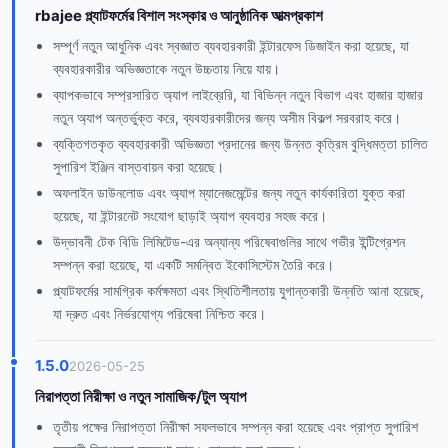
rbajee প্ল্যাটফর্মের বিশাল সংস্কার ও আনুষ্ঠানিক আত্মপ্রকাশ
সম্পূর্ণ নতুন আধুনিক এবং স্বজ্ঞাত ব্যবহারকারী ইন্টারফেস ডিজাইন করা হয়েছে, যা
ব্যবহারকারীর অভিজ্ঞতাকে নতুন উচ্চতায় নিয়ে যায়।
ব্যাপকভাবে সম্প্রসারিত অ্যাপ লাইব্রেরি, যা বিভিন্ন নতুন বিভাগ এবং হাজার হাজার
নতুন অ্যাপ অন্তর্ভুক্ত করে, ব্যবহারকারীদের জন্য অসীম বিকল্প সরবরাহ করে।
ব্যক্তিগতকৃত ব্যবহারকারী অভিজ্ঞতা প্রদানের জন্য উন্নত কৃত্রিম বুদ্ধিমত্তা চালিত
সুপারিশ ইঞ্জিন বাস্তবায়ন করা হয়েছে।
অফলাইন ডাউনলোড এবং অ্যাপ ম্যানেজমেন্টের জন্য নতুন কার্যকারিতা যুক্ত করা
হয়েছে, যা ইন্টারনেট সংযোগ ছাড়াই অ্যাপ ব্যবহার সহজ করে।
উদ্ভাবনী টেক বিডি লিমিটেড-এর অন্যান্য পরিষেবাগুলির সাথে গভীর ইন্টিগ্রেশন
সম্পন্ন করা হয়েছে, যা একটি সমন্বিত ইকোসিস্টেম তৈরি করে।
প্ল্যাটফর্মের সামগ্রিক কর্মক্ষমতা এবং স্থিতিশীলতায় যুগান্তকারী উন্নতি আনা হয়েছে,
যা দ্রুত এবং নির্ভরযোগ্য পরিষেবা নিশ্চিত করে।
1.5.0
2026-05-25
নিরাপত্তা নিরীক্ষা ও নতুন সামাজিক/টুল অ্যাপ
তৃতীয় পক্ষের নিরাপত্তা নিরীক্ষা সফলভাবে সম্পন্ন করা হয়েছে এবং প্রাপ্ত সুপারিশ