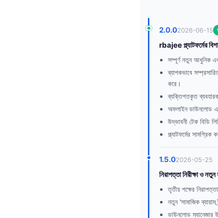
2.0.0
2026-06-15
rbajee প্ল্যাটফর্মের বিশ
সম্পূর্ণ নতুন আধুনিক এ
ব্যাপকভাবে সম্প্রসারি
করে।
ব্যক্তিগতকৃত ব্যবহারক
অফলাইন ডাউনলোড এবং অ
উদ্ভাবনী টেক বিডি লি
প্ল্যাটফর্মের সামগ্রিক
1.5.0
2026-05-25
নিরাপত্তা নিরীক্ষা ও নতু
তৃতীয় পক্ষের নিরাপত্
নতুন 'সামাজিক ব্যায়াম 
ডাউনলোড ম্যানেজার উন