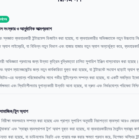
সর্বশেষ
াল সংস্কার ও আনুষ্ঠানিক আত্মপ্রকাশ
বং স্বজ্ঞাত ব্যবহারকারী ইন্টারফেস ডিজাইন করা হয়েছে, যা ব্যবহারকারীর অভিজ্ঞতাকে নতুন উচ্চতায় নিয
ত অ্যাপ লাইব্রেরি, যা বিভিন্ন নতুন বিভাগ এবং হাজার হাজার নতুন অ্যাপ অন্তর্ভুক্ত করে, ব্যবহারক
ারী অভিজ্ঞতা প্রদানের জন্য উন্নত কৃত্রিম বুদ্ধিমত্তা চালিত সুপারিশ ইঞ্জিন বাস্তবায়ন করা হয়েছে।
্যাপ ম্যানেজমেন্টের জন্য নতুন কার্যকারিতা যুক্ত করা হয়েছে, যা ইন্টারনেট সংযোগ ছাড়াই অ্যাপ
মিটেড-এর অন্যান্য পরিষেবাগুলির সাথে গভীর ইন্টিগ্রেশন সম্পন্ন করা হয়েছে, যা একটি সমন্বিত ইক
 কর্মক্ষমতা এবং স্থিতিশীলতায় যুগান্তকারী উন্নতি আনা হয়েছে, যা দ্রুত এবং নির্ভরযোগ্য পরিষেবা নিশ
ন সামাজিক/টুল অ্যাপ
তা নিরীক্ষা সফলভাবে সম্পন্ন করা হয়েছে এবং প্রাপ্ত সুপারিশ অনুযায়ী নিরাপত্তা ব্যবস্থা আরও জোর
ট্র্যাকার' এবং 'স্বাস্থ্য ব্যবস্থাপনা টুল' অ্যাপ যুক্ত করা হয়েছে, যা ব্যবহারকারীদের দৈনন্দিন স্বাস্থ্য ক
্নত করা হয়েছে, যা ডাউনলোড বিরতি এবং পুনরায় শুরু করার ক্ষমতা প্রদান করে, বিশেষত অস্থির ই