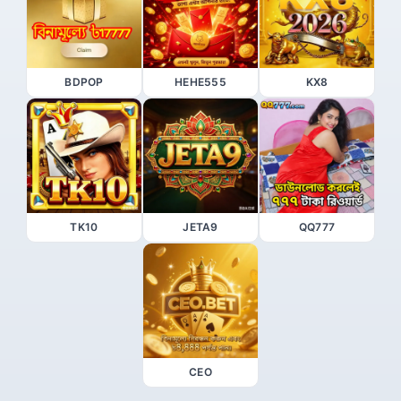
BDPOP
HEHE555
KX8
TK10
JETA9
QQ777
CEO