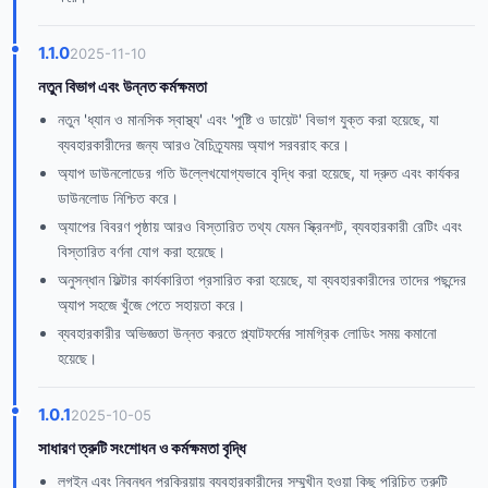
1.1.0
2025-11-10
নতুন বিভাগ এবং উন্নত কর্মক্ষমতা
নতুন 'ধ্যান ও মানসিক স্বাস্থ্য' এবং 'পুষ্টি ও ডায়েট' বিভাগ যুক্ত করা হয়েছে, যা
ব্যবহারকারীদের জন্য আরও বৈচিত্র্যময় অ্যাপ সরবরাহ করে।
অ্যাপ ডাউনলোডের গতি উল্লেখযোগ্যভাবে বৃদ্ধি করা হয়েছে, যা দ্রুত এবং কার্যকর
ডাউনলোড নিশ্চিত করে।
অ্যাপের বিবরণ পৃষ্ঠায় আরও বিস্তারিত তথ্য যেমন স্ক্রিনশট, ব্যবহারকারী রেটিং এবং
বিস্তারিত বর্ণনা যোগ করা হয়েছে।
অনুসন্ধান ফিল্টার কার্যকারিতা প্রসারিত করা হয়েছে, যা ব্যবহারকারীদের তাদের পছন্দের
অ্যাপ সহজে খুঁজে পেতে সহায়তা করে।
ব্যবহারকারীর অভিজ্ঞতা উন্নত করতে প্ল্যাটফর্মের সামগ্রিক লোডিং সময় কমানো
হয়েছে।
1.0.1
2025-10-05
সাধারণ ত্রুটি সংশোধন ও কর্মক্ষমতা বৃদ্ধি
লগইন এবং নিবন্ধন প্রক্রিয়ায় ব্যবহারকারীদের সম্মুখীন হওয়া কিছু পরিচিত ত্রুটি