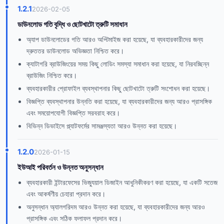
1.2.1
2026-02-05
ডাউনলোড গতি বৃদ্ধি ও ছোটখাটো ত্রুটি সমাধান
অ্যাপ ডাউনলোডের গতি আরও অপ্টিমাইজ করা হয়েছে, যা ব্যবহারকারীদের জন্য
দ্রুততর ডাউনলোড অভিজ্ঞতা নিশ্চিত করে।
ক্যাটাগরি ব্রাউজিংয়ের সময় কিছু লোডিং সমস্যা সমাধান করা হয়েছে, যা নিরবচ্ছিন্ন
ব্রাউজিং নিশ্চিত করে।
ব্যবহারকারীর প্রোফাইল ব্যবস্থাপনার কিছু ছোটখাটো ত্রুটি সংশোধন করা হয়েছে।
বিজ্ঞপ্তি ব্যবস্থাপনার উন্নতি করা হয়েছে, যা ব্যবহারকারীদের জন্য আরও প্রাসঙ্গিক
এবং সময়োপযোগী বিজ্ঞপ্তি সরবরাহ করে।
বিভিন্ন ডিভাইসে প্ল্যাটফর্মের সামঞ্জস্যতা আরও উন্নত করা হয়েছে।
1.2.0
2026-01-15
ইউআই পরিবর্তন ও উন্নত অনুসন্ধান
ব্যবহারকারী ইন্টারফেসের ভিজ্যুয়াল ডিজাইন আধুনিকীকরণ করা হয়েছে, যা একটি সতেজ
এবং আকর্ষণীয় চেহারা প্রদান করে।
অনুসন্ধান অ্যালগরিদম আরও উন্নত করা হয়েছে, যা ব্যবহারকারীদের জন্য আরও
প্রাসঙ্গিক এবং সঠিক ফলাফল প্রদান করে।