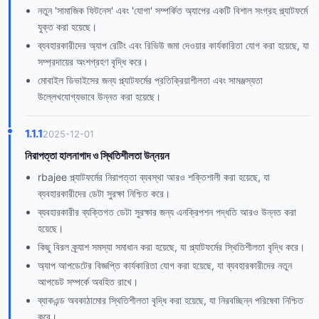
নতুন 'সামাজিক ফিটনেস' এবং 'যোগা' সম্পর্কিত অ্যাপের একটি বিশাল সংগ্রহ প্ল্যাটফর্মে
যুক্ত করা হয়েছে।
ব্যবহারকারীদের অ্যাপ রেটিং এবং রিভিউ জমা দেওয়ার কার্যকারিতা যোগ করা হয়েছে, যা
সম্প্রদায়ের অংশগ্রহণ বৃদ্ধি করে।
মোবাইল ডিভাইসের জন্য প্ল্যাটফর্মের প্রতিক্রিয়াশীলতা এবং সামঞ্জস্যতা
উল্লেখযোগ্যভাবে উন্নত করা হয়েছে।
1.1.1
2025-12-01
নিরাপত্তা হালনাগাদ ও স্থিতিশীলতা উন্নয়ন
rbajee প্ল্যাটফর্মের নিরাপত্তা ব্যবস্থা আরও শক্তিশালী করা হয়েছে, যা
ব্যবহারকারীদের ডেটা সুরক্ষা নিশ্চিত করে।
ব্যবহারকারীর ব্যক্তিগত ডেটা সুরক্ষার জন্য এনক্রিপশন পদ্ধতি আরও উন্নত করা
হয়েছে।
কিছু বিরল ক্র্যাশ সমস্যা সমাধান করা হয়েছে, যা প্ল্যাটফর্মের স্থিতিশীলতা বৃদ্ধি করে।
অ্যাপ আপডেটের বিজ্ঞপ্তি কার্যকারিতা যোগ করা হয়েছে, যা ব্যবহারকারীদের নতুন
আপডেট সম্পর্কে অবহিত রাখে।
ব্যাকএন্ড অবকাঠামোর স্থিতিশীলতা বৃদ্ধি করা হয়েছে, যা নিরবচ্ছিন্ন পরিষেবা নিশ্চিত
করে।