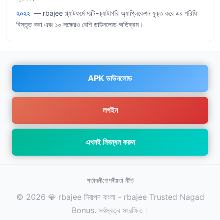
২০২২
— rbajee প্ল্যাটফর্মে মাল্টি-ক্যাটাগরি অ্যাপ্লিকেশন যুক্ত করে এর পরিধি
বিস্তৃত করা এবং ১০ লক্ষেরও বেশি ডাউনলোড অতিক্রম।
APK ডাউনলোড
লগইন
এখনই নিবন্ধন করুন
শর্তাবলী
গোপনীয়তা নীতি
© 2026 💎 rbajee নিরাপদ বাংলা - rbajee Trusted Nagad
Bonus. সর্বস্বত্ব সংরক্ষিত।