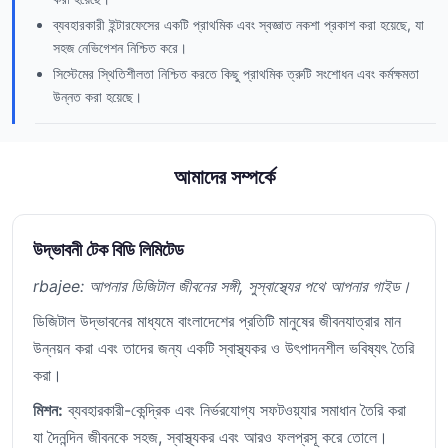
ব্যবহারকারী ইন্টারফেসের একটি প্রাথমিক এবং স্বজ্ঞাত নকশা প্রকাশ করা হয়েছে, যা
সহজ নেভিগেশন নিশ্চিত করে।
সিস্টেমের স্থিতিশীলতা নিশ্চিত করতে কিছু প্রাথমিক ত্রুটি সংশোধন এবং কর্মক্ষমতা
উন্নত করা হয়েছে।
আমাদের সম্পর্কে
উদ্ভাবনী টেক বিডি লিমিটেড
rbajee: আপনার ডিজিটাল জীবনের সঙ্গী, সুস্বাস্থ্যের পথে আপনার গাইড।
ডিজিটাল উদ্ভাবনের মাধ্যমে বাংলাদেশের প্রতিটি মানুষের জীবনযাত্রার মান
উন্নয়ন করা এবং তাদের জন্য একটি স্বাস্থ্যকর ও উৎপাদনশীল ভবিষ্যৎ তৈরি
করা।
মিশন:
ব্যবহারকারী-কেন্দ্রিক এবং নির্ভরযোগ্য সফটওয়্যার সমাধান তৈরি করা
যা দৈনন্দিন জীবনকে সহজ, স্বাস্থ্যকর এবং আরও ফলপ্রসূ করে তোলে।