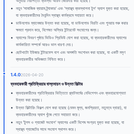
অনুযায়ী নিরাপত্তা ব্যবস্থা আরও জোরদার করা হয়েছে।
নতুন 'সামাজিক ব্যায়াম ট্র্যাকার' এবং 'স্বাস্থ্য ব্যবস্থাপনা টুল' অ্যাপ যুক্ত করা হয়েছে,
যা ব্যবহারকারীদের দৈনন্দিন স্বাস্থ্য কার্যক্রমে সহায়তা করে।
ডাউনলোড ম্যানেজার উন্নত করা হয়েছে, যা ডাউনলোড বিরতি এবং পুনরায় শুরু করার
ক্ষমতা প্রদান করে, বিশেষত অস্থির ইন্টারনেট সংযোগের জন্য।
অ্যাপের বিবরণ পৃষ্ঠায় ভিডিও প্রিভিউ যোগ করা হয়েছে, যা ব্যবহারকারীদের অ্যাপের
কার্যকারিতা সম্পর্কে আরও ভাল ধারণা দেয়।
ছোটখাটো ইউজার ইন্টারফেস বাগ এবং অসঙ্গতি সংশোধন করা হয়েছে, যা একটি মসৃণ
ব্যবহারকারীর অভিজ্ঞতা নিশ্চিত করে।
1.4.0
2026-04-20
ব্যবহারকারী প্রতিক্রিয়ার বাস্তবায়ন ও উন্নত ফিল্টার
ব্যবহারকারীদের প্রতিক্রিয়ার ভিত্তিতে প্ল্যাটফর্মের নেভিগেশন এবং ব্যবহারযোগ্যতা
উন্নত করা হয়েছে।
উন্নত ফিল্টারিং বিকল্প যোগ করা হয়েছে (যেমন মূল্য, জনপ্রিয়তা, নতুনত্ব দ্বারা), যা
ব্যবহারকারীদের অ্যাপ খুঁজে পেতে সহায়তা করে।
নতুন 'টুলস ও গ্যাজেট সংযোগ' অ্যাপের একটি বিশেষ সংগ্রহ যুক্ত করা হয়েছে, যা
স্বাস্থ্য গ্যাজেটের সাথে সংযোগ স্থাপন করে।