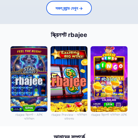
সকল ব্র্যান্ড দেখুন →
স্ক্রিনশট rbajee
rbajee Preview - অফিসিয়াল
rbajee স্ক্রিনশট - APK
rbajee স্ক্রিনশট অফিসিয়াল APK
ডাউনলোড
অফিসিয়াল
আমাদের সম্পর্কে