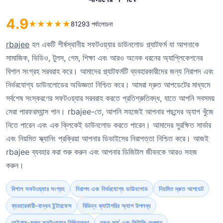
4.9
★
★
★
★
★
81293 পর্যালোচনা
rbajee
হল একটি শীর্ষস্থানীয় সফটওয়্যার ডাউনলোড প্ল্যাটফর্ম যা আপনাকে
সামাজিক, ভিডিও, টুলস, গেম, শিক্ষা এবং আরও অনেক ধরনের অ্যাপ্লিকেশনের
বিশাল সংগ্রহ সরবরাহ করে। আমাদের প্ল্যাটফর্মটি ব্যবহারকারীদের জন্য নিরাপদ এবং
নির্ভরযোগ্য ডাউনলোডের অভিজ্ঞতা নিশ্চিত করে। আমরা দ্রুত আপডেটের মাধ্যমে
সর্বশেষ সংস্করণের সফটওয়্যার সরবরাহ করতে প্রতিশ্রুতিবদ্ধ, যাতে আপনি সবসময়
সেরা পারফরম্যান্স পান। rbajee-তে, আপনি সহজেই আপনার পছন্দের অ্যাপ খুঁজে
নিতে পারেন এবং এক ক্লিকেই ডাউনলোড করতে পারেন। আমাদের সুরক্ষিত সার্ভার
এবং নিয়মিত স্ক্যানিং প্রক্রিয়া আপনার ডিভাইসের নিরাপত্তা নিশ্চিত করে। আজই
rbajee ব্যবহার করা শুরু করুন এবং আপনার ডিজিটাল জীবনকে আরও সহজ
করুন।
বিশাল সফটওয়্যার সংগ্রহ
নিরাপদ এবং নির্ভরযোগ্য ডাউনলোড
নিয়মিত দ্রুত আপডেট
ব্যবহারকারী-বান্ধব ইন্টারফেস
বিভিন্ন ক্যাটাগরির অ্যাপ উপলব্ধ
ভাইরাস-মুক্ত সফটওয়্যার নিশ্চিতকরণ
দ্রুত সার্চ এবং ফিল্টারিং অপশন