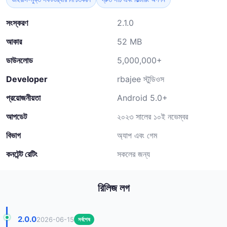
সংস্করণ
2.1.0
আকার
52 MB
ডাউনলোড
5,000,000+
Developer
rbajee স্টুডিওস
প্রয়োজনীয়তা
Android 5.0+
আপডেট
২০২৩ সালের ১০ই নভেম্বর
বিভাগ
অ্যাপ এবং গেম
কনটেন্ট রেটিং
সকলের জন্য
রিলিজ লগ
2.0.0
2026-06-15
সর্বশেষ