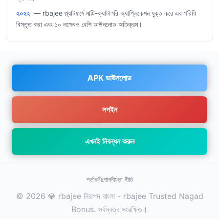
২০২২
— rbajee প্ল্যাটফর্মে মাল্টি-ক্যাটাগরি অ্যাপ্লিকেশন যুক্ত করে এর পরিধি
বিস্তৃত করা এবং ১০ লক্ষেরও বেশি ডাউনলোড অতিক্রম।
APK ডাউনলোড
লগইন
এখনই নিবন্ধন করুন
শর্তাবলী
গোপনীয়তা নীতি
© 2026 💎 rbajee নিরাপদ বাংলা - rbajee Trusted Nagad
Bonus. সর্বস্বত্ব সংরক্ষিত।