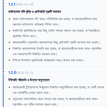
1.2.1
2026-02-05
ডাউনলোড গতি বৃদ্ধি ও ছোটখাটো ত্রুটি সমাধান
অ্যাপ ডাউনলোডের গতি আরও অপ্টিমাইজ করা হয়েছে, যা ব্যবহারকারীদের জন্য
দ্রুততর ডাউনলোড অভিজ্ঞতা নিশ্চিত করে।
ক্যাটাগরি ব্রাউজিংয়ের সময় কিছু লোডিং সমস্যা সমাধান করা হয়েছে, যা নিরবচ্ছিন্ন
ব্রাউজিং নিশ্চিত করে।
ব্যবহারকারীর প্রোফাইল ব্যবস্থাপনার কিছু ছোটখাটো ত্রুটি সংশোধন করা হয়েছে।
বিজ্ঞপ্তি ব্যবস্থাপনার উন্নতি করা হয়েছে, যা ব্যবহারকারীদের জন্য আরও প্রাসঙ্গিক
এবং সময়োপযোগী বিজ্ঞপ্তি সরবরাহ করে।
বিভিন্ন ডিভাইসে প্ল্যাটফর্মের সামঞ্জস্যতা আরও উন্নত করা হয়েছে।
1.2.0
2026-01-15
ইউআই পরিবর্তন ও উন্নত অনুসন্ধান
ব্যবহারকারী ইন্টারফেসের ভিজ্যুয়াল ডিজাইন আধুনিকীকরণ করা হয়েছে, যা একটি সতেজ
এবং আকর্ষণীয় চেহারা প্রদান করে।
অনুসন্ধান অ্যালগরিদম আরও উন্নত করা হয়েছে, যা ব্যবহারকারীদের জন্য আরও
প্রাসঙ্গিক এবং সঠিক ফলাফল প্রদান করে।