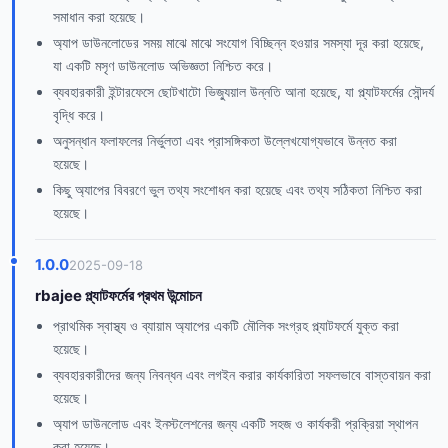
সমাধান করা হয়েছে।
অ্যাপ ডাউনলোডের সময় মাঝে মাঝে সংযোগ বিচ্ছিন্ন হওয়ার সমস্যা দূর করা হয়েছে,
যা একটি মসৃণ ডাউনলোড অভিজ্ঞতা নিশ্চিত করে।
ব্যবহারকারী ইন্টারফেসে ছোটখাটো ভিজ্যুয়াল উন্নতি আনা হয়েছে, যা প্ল্যাটফর্মের সৌন্দর্য
বৃদ্ধি করে।
অনুসন্ধান ফলাফলের নির্ভুলতা এবং প্রাসঙ্গিকতা উল্লেখযোগ্যভাবে উন্নত করা
হয়েছে।
কিছু অ্যাপের বিবরণে ভুল তথ্য সংশোধন করা হয়েছে এবং তথ্য সঠিকতা নিশ্চিত করা
হয়েছে।
1.0.0
2025-09-18
rbajee প্ল্যাটফর্মের প্রথম উন্মোচন
প্রাথমিক স্বাস্থ্য ও ব্যায়াম অ্যাপের একটি মৌলিক সংগ্রহ প্ল্যাটফর্মে যুক্ত করা
হয়েছে।
ব্যবহারকারীদের জন্য নিবন্ধন এবং লগইন করার কার্যকারিতা সফলভাবে বাস্তবায়ন করা
হয়েছে।
অ্যাপ ডাউনলোড এবং ইনস্টলেশনের জন্য একটি সহজ ও কার্যকরী প্রক্রিয়া স্থাপন
করা হয়েছে।