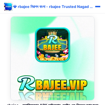
💎 rbajee নিরাপদ বাংলা - rbajee Trusted Nagad Bonus