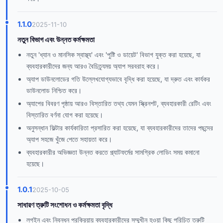
1.1.0
2025-11-10
নতুন বিভাগ এবং উন্নত কর্মক্ষমতা
নতুন 'ধ্যান ও মানসিক স্বাস্থ্য' এবং 'পুষ্টি ও ডায়েট' বিভাগ যুক্ত করা হয়েছে, যা
ব্যবহারকারীদের জন্য আরও বৈচিত্র্যময় অ্যাপ সরবরাহ করে।
অ্যাপ ডাউনলোডের গতি উল্লেখযোগ্যভাবে বৃদ্ধি করা হয়েছে, যা দ্রুত এবং কার্যকর
ডাউনলোড নিশ্চিত করে।
অ্যাপের বিবরণ পৃষ্ঠায় আরও বিস্তারিত তথ্য যেমন স্ক্রিনশট, ব্যবহারকারী রেটিং এবং
বিস্তারিত বর্ণনা যোগ করা হয়েছে।
অনুসন্ধান ফিল্টার কার্যকারিতা প্রসারিত করা হয়েছে, যা ব্যবহারকারীদের তাদের পছন্দের
অ্যাপ সহজে খুঁজে পেতে সহায়তা করে।
ব্যবহারকারীর অভিজ্ঞতা উন্নত করতে প্ল্যাটফর্মের সামগ্রিক লোডিং সময় কমানো
হয়েছে।
1.0.1
2025-10-05
সাধারণ ত্রুটি সংশোধন ও কর্মক্ষমতা বৃদ্ধি
লগইন এবং নিবন্ধন প্রক্রিয়ায় ব্যবহারকারীদের সম্মুখীন হওয়া কিছু পরিচিত ত্রুটি