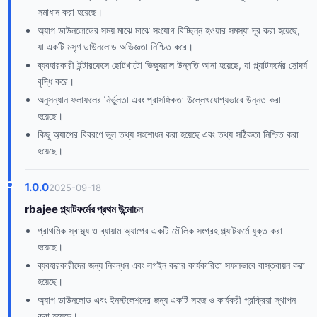
সমাধান করা হয়েছে।
অ্যাপ ডাউনলোডের সময় মাঝে মাঝে সংযোগ বিচ্ছিন্ন হওয়ার সমস্যা দূর করা হয়েছে,
যা একটি মসৃণ ডাউনলোড অভিজ্ঞতা নিশ্চিত করে।
ব্যবহারকারী ইন্টারফেসে ছোটখাটো ভিজ্যুয়াল উন্নতি আনা হয়েছে, যা প্ল্যাটফর্মের সৌন্দর্য
বৃদ্ধি করে।
অনুসন্ধান ফলাফলের নির্ভুলতা এবং প্রাসঙ্গিকতা উল্লেখযোগ্যভাবে উন্নত করা
হয়েছে।
কিছু অ্যাপের বিবরণে ভুল তথ্য সংশোধন করা হয়েছে এবং তথ্য সঠিকতা নিশ্চিত করা
হয়েছে।
1.0.0
2025-09-18
rbajee প্ল্যাটফর্মের প্রথম উন্মোচন
প্রাথমিক স্বাস্থ্য ও ব্যায়াম অ্যাপের একটি মৌলিক সংগ্রহ প্ল্যাটফর্মে যুক্ত করা
হয়েছে।
ব্যবহারকারীদের জন্য নিবন্ধন এবং লগইন করার কার্যকারিতা সফলভাবে বাস্তবায়ন করা
হয়েছে।
অ্যাপ ডাউনলোড এবং ইনস্টলেশনের জন্য একটি সহজ ও কার্যকরী প্রক্রিয়া স্থাপন
করা হয়েছে।