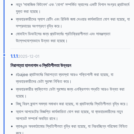
নতুন 'সামাজিক ফিটনেস' এবং 'যোগা' সম্পর্কিত অ্যাপের একটি বিশাল সংগ্রহ প্ল্যাটফর্মে
যুক্ত করা হয়েছে।
ব্যবহারকারীদের অ্যাপ রেটিং এবং রিভিউ জমা দেওয়ার কার্যকারিতা যোগ করা হয়েছে, যা
সম্প্রদায়ের অংশগ্রহণ বৃদ্ধি করে।
মোবাইল ডিভাইসের জন্য প্ল্যাটফর্মের প্রতিক্রিয়াশীলতা এবং সামঞ্জস্যতা
উল্লেখযোগ্যভাবে উন্নত করা হয়েছে।
1.1.1
2025-12-01
নিরাপত্তা হালনাগাদ ও স্থিতিশীলতা উন্নয়ন
rbajee প্ল্যাটফর্মের নিরাপত্তা ব্যবস্থা আরও শক্তিশালী করা হয়েছে, যা
ব্যবহারকারীদের ডেটা সুরক্ষা নিশ্চিত করে।
ব্যবহারকারীর ব্যক্তিগত ডেটা সুরক্ষার জন্য এনক্রিপশন পদ্ধতি আরও উন্নত করা
হয়েছে।
কিছু বিরল ক্র্যাশ সমস্যা সমাধান করা হয়েছে, যা প্ল্যাটফর্মের স্থিতিশীলতা বৃদ্ধি করে।
অ্যাপ আপডেটের বিজ্ঞপ্তি কার্যকারিতা যোগ করা হয়েছে, যা ব্যবহারকারীদের নতুন
আপডেট সম্পর্কে অবহিত রাখে।
ব্যাকএন্ড অবকাঠামোর স্থিতিশীলতা বৃদ্ধি করা হয়েছে, যা নিরবচ্ছিন্ন পরিষেবা নিশ্চিত
করে।