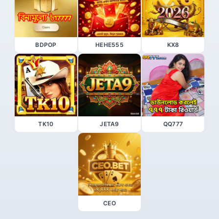
BDPOP
HEHE555
KX8
TK10
JETA9
QQ777
CEO