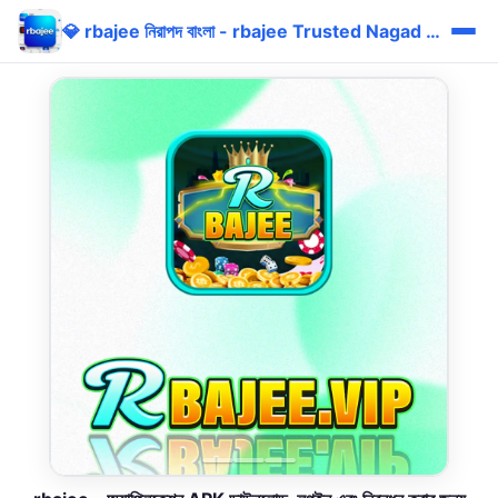
💎 rbajee নিরাপদ বাংলা - rbajee Trusted Nagad Bonus