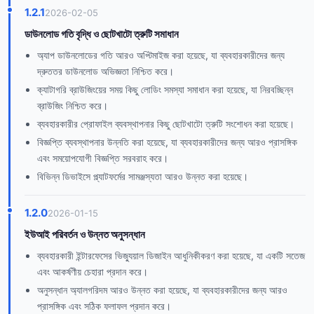
1.2.1
2026-02-05
ডাউনলোড গতি বৃদ্ধি ও ছোটখাটো ত্রুটি সমাধান
অ্যাপ ডাউনলোডের গতি আরও অপ্টিমাইজ করা হয়েছে, যা ব্যবহারকারীদের জন্য
দ্রুততর ডাউনলোড অভিজ্ঞতা নিশ্চিত করে।
ক্যাটাগরি ব্রাউজিংয়ের সময় কিছু লোডিং সমস্যা সমাধান করা হয়েছে, যা নিরবচ্ছিন্ন
ব্রাউজিং নিশ্চিত করে।
ব্যবহারকারীর প্রোফাইল ব্যবস্থাপনার কিছু ছোটখাটো ত্রুটি সংশোধন করা হয়েছে।
বিজ্ঞপ্তি ব্যবস্থাপনার উন্নতি করা হয়েছে, যা ব্যবহারকারীদের জন্য আরও প্রাসঙ্গিক
এবং সময়োপযোগী বিজ্ঞপ্তি সরবরাহ করে।
বিভিন্ন ডিভাইসে প্ল্যাটফর্মের সামঞ্জস্যতা আরও উন্নত করা হয়েছে।
1.2.0
2026-01-15
ইউআই পরিবর্তন ও উন্নত অনুসন্ধান
ব্যবহারকারী ইন্টারফেসের ভিজ্যুয়াল ডিজাইন আধুনিকীকরণ করা হয়েছে, যা একটি সতেজ
এবং আকর্ষণীয় চেহারা প্রদান করে।
অনুসন্ধান অ্যালগরিদম আরও উন্নত করা হয়েছে, যা ব্যবহারকারীদের জন্য আরও
প্রাসঙ্গিক এবং সঠিক ফলাফল প্রদান করে।