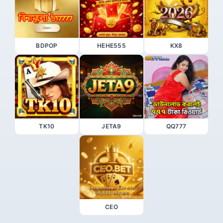
BDPOP
HEHE555
KX8
TK10
JETA9
QQ777
CEO