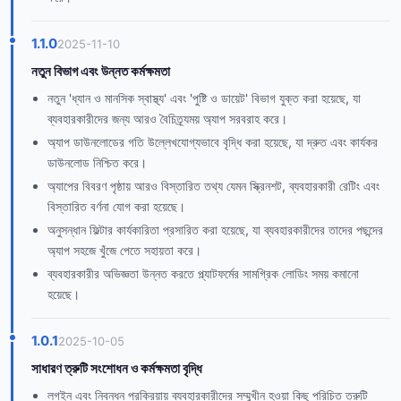
1.1.0
2025-11-10
নতুন বিভাগ এবং উন্নত কর্মক্ষমতা
নতুন 'ধ্যান ও মানসিক স্বাস্থ্য' এবং 'পুষ্টি ও ডায়েট' বিভাগ যুক্ত করা হয়েছে, যা
ব্যবহারকারীদের জন্য আরও বৈচিত্র্যময় অ্যাপ সরবরাহ করে।
অ্যাপ ডাউনলোডের গতি উল্লেখযোগ্যভাবে বৃদ্ধি করা হয়েছে, যা দ্রুত এবং কার্যকর
ডাউনলোড নিশ্চিত করে।
অ্যাপের বিবরণ পৃষ্ঠায় আরও বিস্তারিত তথ্য যেমন স্ক্রিনশট, ব্যবহারকারী রেটিং এবং
বিস্তারিত বর্ণনা যোগ করা হয়েছে।
অনুসন্ধান ফিল্টার কার্যকারিতা প্রসারিত করা হয়েছে, যা ব্যবহারকারীদের তাদের পছন্দের
অ্যাপ সহজে খুঁজে পেতে সহায়তা করে।
ব্যবহারকারীর অভিজ্ঞতা উন্নত করতে প্ল্যাটফর্মের সামগ্রিক লোডিং সময় কমানো
হয়েছে।
1.0.1
2025-10-05
সাধারণ ত্রুটি সংশোধন ও কর্মক্ষমতা বৃদ্ধি
লগইন এবং নিবন্ধন প্রক্রিয়ায় ব্যবহারকারীদের সম্মুখীন হওয়া কিছু পরিচিত ত্রুটি