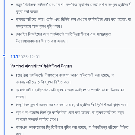
নতুন 'সামাজিক ফিটনেস' এবং 'যোগা' সম্পর্কিত অ্যাপের একটি বিশাল সংগ্রহ প্ল্যাটফর্মে
যুক্ত করা হয়েছে।
ব্যবহারকারীদের অ্যাপ রেটিং এবং রিভিউ জমা দেওয়ার কার্যকারিতা যোগ করা হয়েছে, যা
সম্প্রদায়ের অংশগ্রহণ বৃদ্ধি করে।
মোবাইল ডিভাইসের জন্য প্ল্যাটফর্মের প্রতিক্রিয়াশীলতা এবং সামঞ্জস্যতা
উল্লেখযোগ্যভাবে উন্নত করা হয়েছে।
1.1.1
2025-12-01
নিরাপত্তা হালনাগাদ ও স্থিতিশীলতা উন্নয়ন
rbajee প্ল্যাটফর্মের নিরাপত্তা ব্যবস্থা আরও শক্তিশালী করা হয়েছে, যা
ব্যবহারকারীদের ডেটা সুরক্ষা নিশ্চিত করে।
ব্যবহারকারীর ব্যক্তিগত ডেটা সুরক্ষার জন্য এনক্রিপশন পদ্ধতি আরও উন্নত করা
হয়েছে।
কিছু বিরল ক্র্যাশ সমস্যা সমাধান করা হয়েছে, যা প্ল্যাটফর্মের স্থিতিশীলতা বৃদ্ধি করে।
অ্যাপ আপডেটের বিজ্ঞপ্তি কার্যকারিতা যোগ করা হয়েছে, যা ব্যবহারকারীদের নতুন
আপডেট সম্পর্কে অবহিত রাখে।
ব্যাকএন্ড অবকাঠামোর স্থিতিশীলতা বৃদ্ধি করা হয়েছে, যা নিরবচ্ছিন্ন পরিষেবা নিশ্চিত
করে।