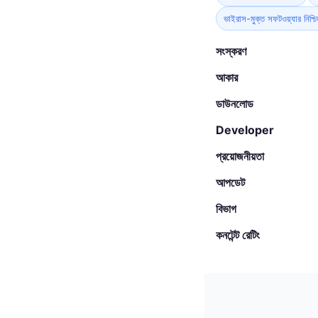
ভাইরাস-মুক্ত সফটওয়্যার নিশ্
সংস্করণ
আকার
ডাউনলোড
Developer
প্রয়োজনীয়তা
আপডেট
বিভাগ
কনটেন্ট রেটিং