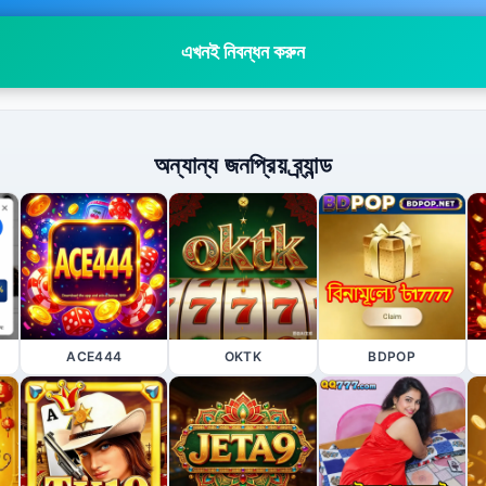
এখনই নিবন্ধন করুন
অন্যান্য জনপ্রিয় ব্র্যান্ড
ACE444
OKTK
BDPOP