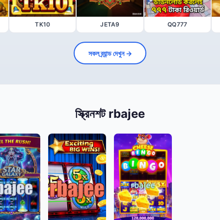
TK10
JETA9
QQ777
সকল ব্র্যান্ড দেখুন →
স্ক্রিনশট rbajee