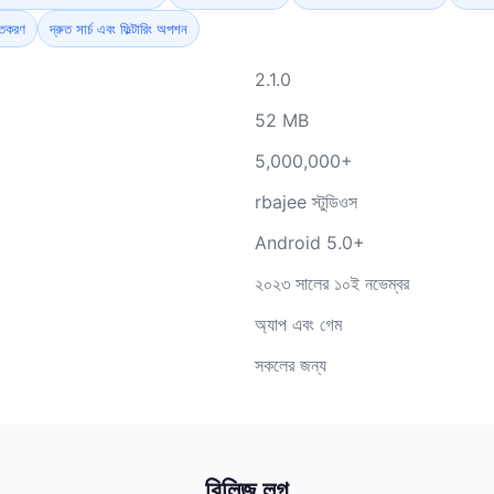
চিতকরণ
দ্রুত সার্চ এবং ফিল্টারিং অপশন
2.1.0
52 MB
5,000,000+
rbajee স্টুডিওস
Android 5.0+
২০২৩ সালের ১০ই নভেম্বর
অ্যাপ এবং গেম
সকলের জন্য
রিলিজ লগ