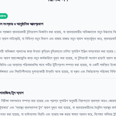
সর্বশেষ
াল সংস্কার ও আনুষ্ঠানিক আত্মপ্রকাশ
বং স্বজ্ঞাত ব্যবহারকারী ইন্টারফেস ডিজাইন করা হয়েছে, যা ব্যবহারকারীর অভিজ্ঞতাকে নতুন উচ্চতায় নিয
ত অ্যাপ লাইব্রেরি, যা বিভিন্ন নতুন বিভাগ এবং হাজার হাজার নতুন অ্যাপ অন্তর্ভুক্ত করে, ব্যবহারক
ারী অভিজ্ঞতা প্রদানের জন্য উন্নত কৃত্রিম বুদ্ধিমত্তা চালিত সুপারিশ ইঞ্জিন বাস্তবায়ন করা হয়েছে।
্যাপ ম্যানেজমেন্টের জন্য নতুন কার্যকারিতা যুক্ত করা হয়েছে, যা ইন্টারনেট সংযোগ ছাড়াই অ্যাপ
মিটেড-এর অন্যান্য পরিষেবাগুলির সাথে গভীর ইন্টিগ্রেশন সম্পন্ন করা হয়েছে, যা একটি সমন্বিত ইক
 কর্মক্ষমতা এবং স্থিতিশীলতায় যুগান্তকারী উন্নতি আনা হয়েছে, যা দ্রুত এবং নির্ভরযোগ্য পরিষেবা নিশ
ন সামাজিক/টুল অ্যাপ
তা নিরীক্ষা সফলভাবে সম্পন্ন করা হয়েছে এবং প্রাপ্ত সুপারিশ অনুযায়ী নিরাপত্তা ব্যবস্থা আরও জোর
ট্র্যাকার' এবং 'স্বাস্থ্য ব্যবস্থাপনা টুল' অ্যাপ যুক্ত করা হয়েছে, যা ব্যবহারকারীদের দৈনন্দিন স্বাস্থ্য ক
্নত করা হয়েছে, যা ডাউনলোড বিরতি এবং পুনরায় শুরু করার ক্ষমতা প্রদান করে, বিশেষত অস্থির ই