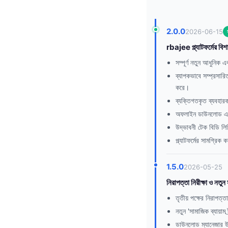
2.0.0
2026-06-15
rbajee প্ল্যাটফর্মের বিশ
সম্পূর্ণ নতুন আধুনিক এ
ব্যাপকভাবে সম্প্রসারি
করে।
ব্যক্তিগতকৃত ব্যবহারক
অফলাইন ডাউনলোড এবং অ
উদ্ভাবনী টেক বিডি লি
প্ল্যাটফর্মের সামগ্রিক
1.5.0
2026-05-25
নিরাপত্তা নিরীক্ষা ও নতু
তৃতীয় পক্ষের নিরাপত্
নতুন 'সামাজিক ব্যায়াম 
ডাউনলোড ম্যানেজার উন