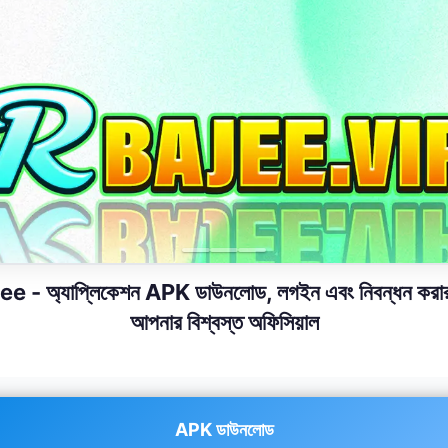
ee - অ্যাপ্লিকেশন APK ডাউনলোড, লগইন এবং নিবন্ধন করার
আপনার বিশ্বস্ত অফিসিয়াল
APK ডাউনলোড