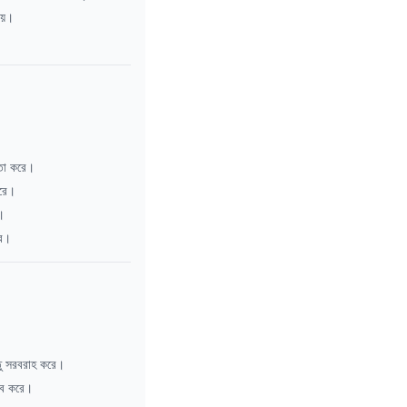
েয়।
য়তা করে।
করে।
ে।
বে।
স্তু সরবরাহ করে।
তাব করে।