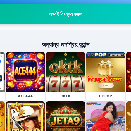
এখনই নিবন্ধন করুন
অন্যান্য জনপ্রিয় ব্র্যান্ড
ACE444
OKTK
BDPOP