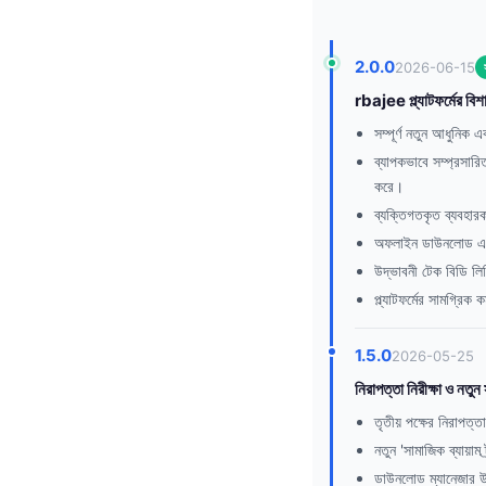
2.0.0
2026-06-15
rbajee প্ল্যাটফর্মের বিশ
সম্পূর্ণ নতুন আধুনিক এ
ব্যাপকভাবে সম্প্রসারি
করে।
ব্যক্তিগতকৃত ব্যবহারক
অফলাইন ডাউনলোড এবং অ
উদ্ভাবনী টেক বিডি লি
প্ল্যাটফর্মের সামগ্রিক
1.5.0
2026-05-25
নিরাপত্তা নিরীক্ষা ও নতু
তৃতীয় পক্ষের নিরাপত্
নতুন 'সামাজিক ব্যায়াম 
ডাউনলোড ম্যানেজার উন