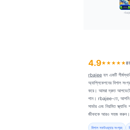
rbaje
4.9
★
★
★
★
★
81
rbajee
হল একটি শীর্ষস্থা
অ্যাপ্লিকেশনের বিশাল সংগ্র
করে। আমরা দ্রুত আপডেটের ম
পান। rbajee-তে, আপনি সহ
সার্ভার এবং নিয়মিত স্ক্য
জীবনকে আরও সহজ করুন।
বিশাল সফটওয়্যার সংগ্রহ