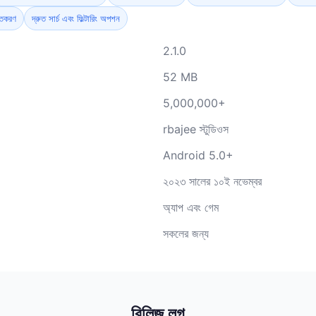
চিতকরণ
দ্রুত সার্চ এবং ফিল্টারিং অপশন
2.1.0
52 MB
5,000,000+
rbajee স্টুডিওস
Android 5.0+
২০২৩ সালের ১০ই নভেম্বর
অ্যাপ এবং গেম
সকলের জন্য
রিলিজ লগ