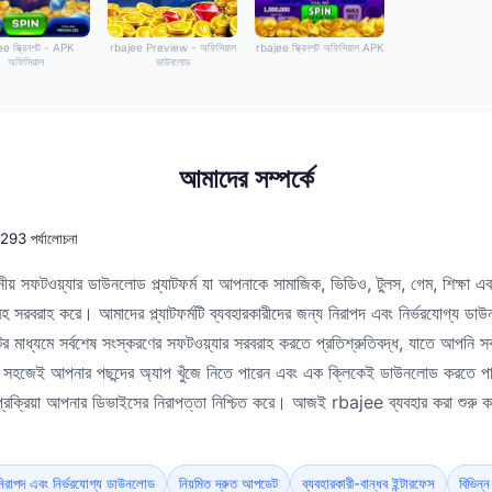
rbajee Preview - অফিসিয়াল
e স্ক্রিনশট - APK
rbajee স্ক্রিনশট অফিসিয়াল APK
ডাউনলোড
অফিসিয়াল
আমাদের সম্পর্কে
293 পর্যালোচনা
নীয় সফটওয়্যার ডাউনলোড প্ল্যাটফর্ম যা আপনাকে সামাজিক, ভিডিও, টুলস, গেম, শিক্ষ
হ সরবরাহ করে। আমাদের প্ল্যাটফর্মটি ব্যবহারকারীদের জন্য নিরাপদ এবং নির্ভরযোগ্য ডাউ
াধ্যমে সর্বশেষ সংস্করণের সফটওয়্যার সরবরাহ করতে প্রতিশ্রুতিবদ্ধ, যাতে আপনি সবস
জেই আপনার পছন্দের অ্যাপ খুঁজে নিতে পারেন এবং এক ক্লিকেই ডাউনলোড করতে পার
ানিং প্রক্রিয়া আপনার ডিভাইসের নিরাপত্তা নিশ্চিত করে। আজই rbajee ব্যবহার করা শুর
নিরাপদ এবং নির্ভরযোগ্য ডাউনলোড
নিয়মিত দ্রুত আপডেট
ব্যবহারকারী-বান্ধব ইন্টারফেস
বিভিন্