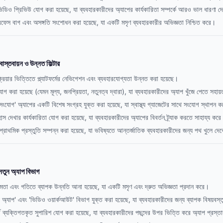
় ভিডিও প্রিভিউ যোগ করা হয়েছে, যা ব্যবহারকারীদের অ্যাপের কার্যকারিতা সম্পর্কে আরও ভাল ধারণা দ
ফেস বাগ এবং অসঙ্গতি সংশোধন করা হয়েছে, যা একটি মসৃণ ব্যবহারকারীর অভিজ্ঞতা নিশ্চিত করে।
বাস্তবায়ন ও উন্নত ফিল্টার
্রিয়ার ভিত্তিতে প্ল্যাটফর্মের নেভিগেশন এবং ব্যবহারযোগ্যতা উন্নত করা হয়েছে।
 যোগ করা হয়েছে (যেমন মূল্য, জনপ্রিয়তা, নতুনত্ব দ্বারা), যা ব্যবহারকারীদের অ্যাপ খুঁজে পেতে সহা
সংযোগ' অ্যাপের একটি বিশেষ সংগ্রহ যুক্ত করা হয়েছে, যা স্বাস্থ্য গ্যাজেটের সাথে সংযোগ স্থাপন 
স দেখার কার্যকারিতা যোগ করা হয়েছে, যা ব্যবহারকারীদের অ্যাপের বিবর্তন ট্র্যাক করতে সাহায্য কর
্য প্রাথমিক প্রস্তুতি সম্পন্ন করা হয়েছে, যা ভবিষ্যতে আন্তর্জাতিক ব্যবহারকারীদের জন্য পথ খুলে দে
 নতুন অ্যাপ বিভাগ
 কর্মক্ষমতা এবং গতিতে ব্যাপক উন্নতি আনা হয়েছে, যা একটি মসৃণ এবং দ্রুত অভিজ্ঞতা প্রদান করে।
্থ্য অ্যাপ' এবং 'ভিডিও ওয়ার্কআউট' বিভাগ যুক্ত করা হয়েছে, যা ব্যবহারকারীদের জন্য ব্যাপক বিষয়ব
ডে ব্যক্তিগতকৃত সুপারিশ যোগ করা হয়েছে, যা ব্যবহারকারীদের পছন্দের উপর ভিত্তি করে অ্যাপ প্রস্