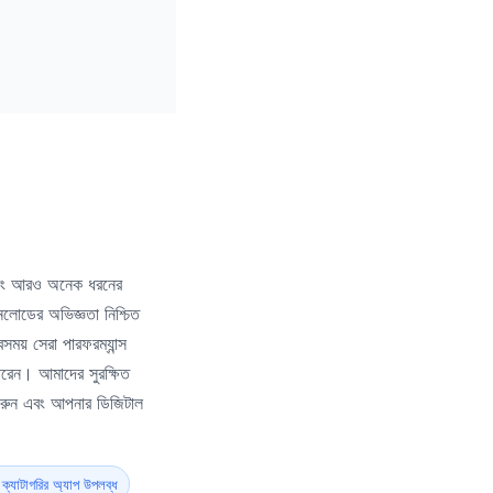
া এবং আরও অনেক ধরনের
নলোডের অভিজ্ঞতা নিশ্চিত
ময় সেরা পারফরম্যান্স
েন। আমাদের সুরক্ষিত
ু করুন এবং আপনার ডিজিটাল
ন ক্যাটাগরির অ্যাপ উপলব্ধ