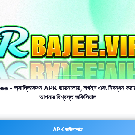
ee - অ্যাপ্লিকেশন APK ডাউনলোড, লগইন এবং নিবন্ধন করার
আপনার বিশ্বস্ত অফিসিয়াল
APK ডাউনলোড