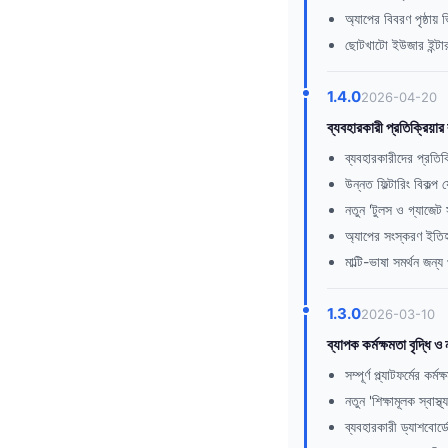
অ্যাপের বিবরণ পৃষ্ঠায
ছোটখাটো ইউজার ইন্টার
1.4.0
2026-04-20
ব্যবহারকারী প্রতিক্রিয়ার 
ব্যবহারকারীদের প্রতিক
উন্নত ফিল্টারিং বিকল্প
নতুন 'টুলস ও গ্যাজেট 
অ্যাপের সংস্করণ ইতিহা
মাল্টি-ভাষা সমর্থন জন
1.3.0
2026-03-10
ব্যাপক কর্মক্ষমতা বৃদ্ধি ও
সম্পূর্ণ প্ল্যাটফর্মের
নতুন 'শিক্ষামূলক স্বাস
ব্যবহারকারী ড্যাশবোর্