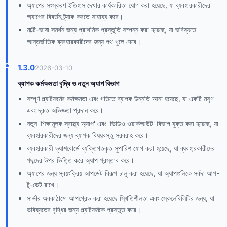
অ্যাপের সংস্করণ ইতিহাস দেখার কার্যকারিতা যোগ করা হয়েছে, যা ব্যবহারকারীদের
অ্যাপের বিবর্তন ট্র্যাক করতে সাহায্য করে।
মাল্টি-ভাষা সমর্থন জন্য প্রাথমিক প্রস্তুতি সম্পন্ন করা হয়েছে, যা ভবিষ্যতে
আন্তর্জাতিক ব্যবহারকারীদের জন্য পথ খুলে দেবে।
1.3.0
2026-03-10
ব্যাপক কর্মক্ষমতা বৃদ্ধি ও নতুন অ্যাপ বিভাগ
সম্পূর্ণ প্ল্যাটফর্মের কর্মক্ষমতা এবং গতিতে ব্যাপক উন্নতি আনা হয়েছে, যা একটি মসৃণ
এবং দ্রুত অভিজ্ঞতা প্রদান করে।
নতুন 'শিক্ষামূলক স্বাস্থ্য অ্যাপ' এবং 'ভিডিও ওয়ার্কআউট' বিভাগ যুক্ত করা হয়েছে, যা
ব্যবহারকারীদের জন্য ব্যাপক বিষয়বস্তু সরবরাহ করে।
ব্যবহারকারী ড্যাশবোর্ডে ব্যক্তিগতকৃত সুপারিশ যোগ করা হয়েছে, যা ব্যবহারকারীদের
পছন্দের উপর ভিত্তি করে অ্যাপ প্রস্তাব করে।
অ্যাপের জন্য স্বয়ংক্রিয় আপডেট বিকল্প চালু করা হয়েছে, যা অ্যাপগুলিকে সর্বদা আপ-
টু-ডেট রাখে।
সার্ভার অবকাঠামো আপগ্রেড করা হয়েছে স্থিতিশীলতা এবং স্কেলেবিলিটির জন্য, যা
ভবিষ্যতের বৃদ্ধির জন্য প্ল্যাটফর্মকে প্রস্তুত করে।