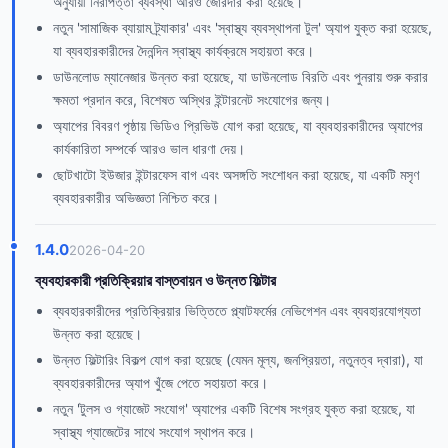
অনুযায়ী নিরাপত্তা ব্যবস্থা আরও জোরদার করা হয়েছে।
নতুন 'সামাজিক ব্যায়াম ট্র্যাকার' এবং 'স্বাস্থ্য ব্যবস্থাপনা টুল' অ্যাপ যুক্ত করা হয়েছে,
যা ব্যবহারকারীদের দৈনন্দিন স্বাস্থ্য কার্যক্রমে সহায়তা করে।
ডাউনলোড ম্যানেজার উন্নত করা হয়েছে, যা ডাউনলোড বিরতি এবং পুনরায় শুরু করার
ক্ষমতা প্রদান করে, বিশেষত অস্থির ইন্টারনেট সংযোগের জন্য।
অ্যাপের বিবরণ পৃষ্ঠায় ভিডিও প্রিভিউ যোগ করা হয়েছে, যা ব্যবহারকারীদের অ্যাপের
কার্যকারিতা সম্পর্কে আরও ভাল ধারণা দেয়।
ছোটখাটো ইউজার ইন্টারফেস বাগ এবং অসঙ্গতি সংশোধন করা হয়েছে, যা একটি মসৃণ
ব্যবহারকারীর অভিজ্ঞতা নিশ্চিত করে।
1.4.0
2026-04-20
ব্যবহারকারী প্রতিক্রিয়ার বাস্তবায়ন ও উন্নত ফিল্টার
ব্যবহারকারীদের প্রতিক্রিয়ার ভিত্তিতে প্ল্যাটফর্মের নেভিগেশন এবং ব্যবহারযোগ্যতা
উন্নত করা হয়েছে।
উন্নত ফিল্টারিং বিকল্প যোগ করা হয়েছে (যেমন মূল্য, জনপ্রিয়তা, নতুনত্ব দ্বারা), যা
ব্যবহারকারীদের অ্যাপ খুঁজে পেতে সহায়তা করে।
নতুন 'টুলস ও গ্যাজেট সংযোগ' অ্যাপের একটি বিশেষ সংগ্রহ যুক্ত করা হয়েছে, যা
স্বাস্থ্য গ্যাজেটের সাথে সংযোগ স্থাপন করে।