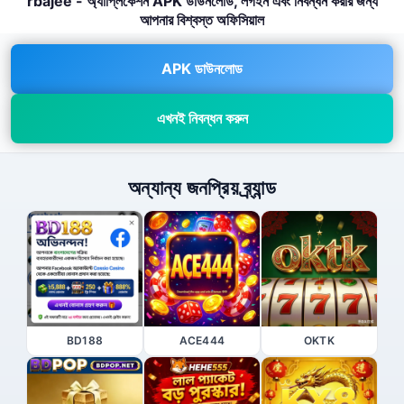
rbajee - অ্যাপ্লিকেশন APK ডাউনলোড, লগইন এবং নিবন্ধন করার জন্য
আপনার বিশ্বস্ত অফিসিয়াল
APK ডাউনলোড
এখনই নিবন্ধন করুন
অন্যান্য জনপ্রিয় ব্র্যান্ড
BD188
ACE444
OKTK