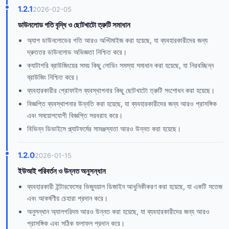
1.2.1
2026-02-05
ডাউনলোড গতি বৃদ্ধি ও ছোটখাটো ত্রুটি সমাধান
অ্যাপ ডাউনলোডের গতি আরও অপ্টিমাইজ করা হয়েছে, যা ব্যবহারকারীদের জন্য
দ্রুততর ডাউনলোড অভিজ্ঞতা নিশ্চিত করে।
ক্যাটাগরি ব্রাউজিংয়ের সময় কিছু লোডিং সমস্যা সমাধান করা হয়েছে, যা নিরবচ্ছিন্ন
ব্রাউজিং নিশ্চিত করে।
ব্যবহারকারীর প্রোফাইল ব্যবস্থাপনার কিছু ছোটখাটো ত্রুটি সংশোধন করা হয়েছে।
বিজ্ঞপ্তি ব্যবস্থাপনার উন্নতি করা হয়েছে, যা ব্যবহারকারীদের জন্য আরও প্রাসঙ্গিক
এবং সময়োপযোগী বিজ্ঞপ্তি সরবরাহ করে।
বিভিন্ন ডিভাইসে প্ল্যাটফর্মের সামঞ্জস্যতা আরও উন্নত করা হয়েছে।
1.2.0
2026-01-15
ইউআই পরিবর্তন ও উন্নত অনুসন্ধান
ব্যবহারকারী ইন্টারফেসের ভিজ্যুয়াল ডিজাইন আধুনিকীকরণ করা হয়েছে, যা একটি সতেজ
এবং আকর্ষণীয় চেহারা প্রদান করে।
অনুসন্ধান অ্যালগরিদম আরও উন্নত করা হয়েছে, যা ব্যবহারকারীদের জন্য আরও
প্রাসঙ্গিক এবং সঠিক ফলাফল প্রদান করে।