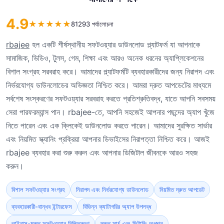
4.9
★
★
★
★
★
81293 পর্যালোচনা
rbajee
হল একটি শীর্ষস্থানীয় সফটওয়্যার ডাউনলোড প্ল্যাটফর্ম যা আপনাকে
সামাজিক, ভিডিও, টুলস, গেম, শিক্ষা এবং আরও অনেক ধরনের অ্যাপ্লিকেশনের
বিশাল সংগ্রহ সরবরাহ করে। আমাদের প্ল্যাটফর্মটি ব্যবহারকারীদের জন্য নিরাপদ এবং
নির্ভরযোগ্য ডাউনলোডের অভিজ্ঞতা নিশ্চিত করে। আমরা দ্রুত আপডেটের মাধ্যমে
সর্বশেষ সংস্করণের সফটওয়্যার সরবরাহ করতে প্রতিশ্রুতিবদ্ধ, যাতে আপনি সবসময়
সেরা পারফরম্যান্স পান। rbajee-তে, আপনি সহজেই আপনার পছন্দের অ্যাপ খুঁজে
নিতে পারেন এবং এক ক্লিকেই ডাউনলোড করতে পারেন। আমাদের সুরক্ষিত সার্ভার
এবং নিয়মিত স্ক্যানিং প্রক্রিয়া আপনার ডিভাইসের নিরাপত্তা নিশ্চিত করে। আজই
rbajee ব্যবহার করা শুরু করুন এবং আপনার ডিজিটাল জীবনকে আরও সহজ
করুন।
বিশাল সফটওয়্যার সংগ্রহ
নিরাপদ এবং নির্ভরযোগ্য ডাউনলোড
নিয়মিত দ্রুত আপডেট
ব্যবহারকারী-বান্ধব ইন্টারফেস
বিভিন্ন ক্যাটাগরির অ্যাপ উপলব্ধ
ভাইরাস-মুক্ত সফটওয়্যার নিশ্চিতকরণ
দ্রুত সার্চ এবং ফিল্টারিং অপশন