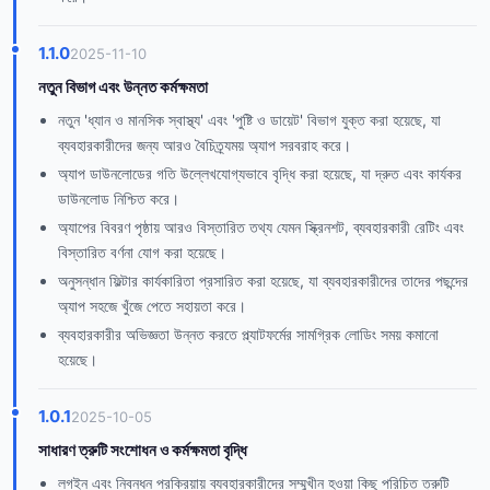
1.1.0
2025-11-10
নতুন বিভাগ এবং উন্নত কর্মক্ষমতা
নতুন 'ধ্যান ও মানসিক স্বাস্থ্য' এবং 'পুষ্টি ও ডায়েট' বিভাগ যুক্ত করা হয়েছে, যা
ব্যবহারকারীদের জন্য আরও বৈচিত্র্যময় অ্যাপ সরবরাহ করে।
অ্যাপ ডাউনলোডের গতি উল্লেখযোগ্যভাবে বৃদ্ধি করা হয়েছে, যা দ্রুত এবং কার্যকর
ডাউনলোড নিশ্চিত করে।
অ্যাপের বিবরণ পৃষ্ঠায় আরও বিস্তারিত তথ্য যেমন স্ক্রিনশট, ব্যবহারকারী রেটিং এবং
বিস্তারিত বর্ণনা যোগ করা হয়েছে।
অনুসন্ধান ফিল্টার কার্যকারিতা প্রসারিত করা হয়েছে, যা ব্যবহারকারীদের তাদের পছন্দের
অ্যাপ সহজে খুঁজে পেতে সহায়তা করে।
ব্যবহারকারীর অভিজ্ঞতা উন্নত করতে প্ল্যাটফর্মের সামগ্রিক লোডিং সময় কমানো
হয়েছে।
1.0.1
2025-10-05
সাধারণ ত্রুটি সংশোধন ও কর্মক্ষমতা বৃদ্ধি
লগইন এবং নিবন্ধন প্রক্রিয়ায় ব্যবহারকারীদের সম্মুখীন হওয়া কিছু পরিচিত ত্রুটি