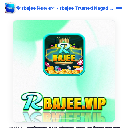
💎 rbajee নিরাপদ বাংলা - rbajee Trusted Nagad Bonus