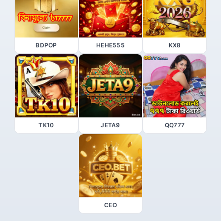
BDPOP
HEHE555
KX8
TK10
JETA9
QQ777
CEO