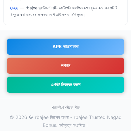
২০২২
— rbajee প্ল্যাটফর্মে মাল্টি-ক্যাটাগরি অ্যাপ্লিকেশন যুক্ত করে এর পরিধি
বিস্তৃত করা এবং ১০ লক্ষেরও বেশি ডাউনলোড অতিক্রম।
APK ডাউনলোড
লগইন
এখনই নিবন্ধন করুন
শর্তাবলী
গোপনীয়তা নীতি
© 2026 💎 rbajee নিরাপদ বাংলা - rbajee Trusted Nagad
Bonus. সর্বস্বত্ব সংরক্ষিত।