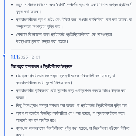
নতুন 'সামাজিক ফিটনেস' এবং 'যোগা' সম্পর্কিত অ্যাপের একটি বিশাল সংগ্রহ প্ল্যাটফর্মে
যুক্ত করা হয়েছে।
ব্যবহারকারীদের অ্যাপ রেটিং এবং রিভিউ জমা দেওয়ার কার্যকারিতা যোগ করা হয়েছে, যা
সম্প্রদায়ের অংশগ্রহণ বৃদ্ধি করে।
মোবাইল ডিভাইসের জন্য প্ল্যাটফর্মের প্রতিক্রিয়াশীলতা এবং সামঞ্জস্যতা
উল্লেখযোগ্যভাবে উন্নত করা হয়েছে।
1.1.1
2025-12-01
নিরাপত্তা হালনাগাদ ও স্থিতিশীলতা উন্নয়ন
rbajee প্ল্যাটফর্মের নিরাপত্তা ব্যবস্থা আরও শক্তিশালী করা হয়েছে, যা
ব্যবহারকারীদের ডেটা সুরক্ষা নিশ্চিত করে।
ব্যবহারকারীর ব্যক্তিগত ডেটা সুরক্ষার জন্য এনক্রিপশন পদ্ধতি আরও উন্নত করা
হয়েছে।
কিছু বিরল ক্র্যাশ সমস্যা সমাধান করা হয়েছে, যা প্ল্যাটফর্মের স্থিতিশীলতা বৃদ্ধি করে।
অ্যাপ আপডেটের বিজ্ঞপ্তি কার্যকারিতা যোগ করা হয়েছে, যা ব্যবহারকারীদের নতুন
আপডেট সম্পর্কে অবহিত রাখে।
ব্যাকএন্ড অবকাঠামোর স্থিতিশীলতা বৃদ্ধি করা হয়েছে, যা নিরবচ্ছিন্ন পরিষেবা নিশ্চিত
করে।