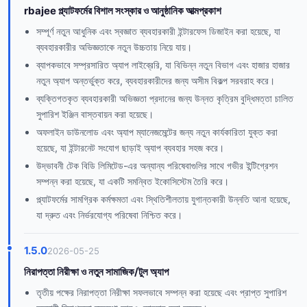
rbajee প্ল্যাটফর্মের বিশাল সংস্কার ও আনুষ্ঠানিক আত্মপ্রকাশ
সম্পূর্ণ নতুন আধুনিক এবং স্বজ্ঞাত ব্যবহারকারী ইন্টারফেস ডিজাইন করা হয়েছে, যা
ব্যবহারকারীর অভিজ্ঞতাকে নতুন উচ্চতায় নিয়ে যায়।
ব্যাপকভাবে সম্প্রসারিত অ্যাপ লাইব্রেরি, যা বিভিন্ন নতুন বিভাগ এবং হাজার হাজার
নতুন অ্যাপ অন্তর্ভুক্ত করে, ব্যবহারকারীদের জন্য অসীম বিকল্প সরবরাহ করে।
ব্যক্তিগতকৃত ব্যবহারকারী অভিজ্ঞতা প্রদানের জন্য উন্নত কৃত্রিম বুদ্ধিমত্তা চালিত
সুপারিশ ইঞ্জিন বাস্তবায়ন করা হয়েছে।
অফলাইন ডাউনলোড এবং অ্যাপ ম্যানেজমেন্টের জন্য নতুন কার্যকারিতা যুক্ত করা
হয়েছে, যা ইন্টারনেট সংযোগ ছাড়াই অ্যাপ ব্যবহার সহজ করে।
উদ্ভাবনী টেক বিডি লিমিটেড-এর অন্যান্য পরিষেবাগুলির সাথে গভীর ইন্টিগ্রেশন
সম্পন্ন করা হয়েছে, যা একটি সমন্বিত ইকোসিস্টেম তৈরি করে।
প্ল্যাটফর্মের সামগ্রিক কর্মক্ষমতা এবং স্থিতিশীলতায় যুগান্তকারী উন্নতি আনা হয়েছে,
যা দ্রুত এবং নির্ভরযোগ্য পরিষেবা নিশ্চিত করে।
1.5.0
2026-05-25
নিরাপত্তা নিরীক্ষা ও নতুন সামাজিক/টুল অ্যাপ
তৃতীয় পক্ষের নিরাপত্তা নিরীক্ষা সফলভাবে সম্পন্ন করা হয়েছে এবং প্রাপ্ত সুপারিশ