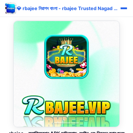
💎 rbajee নিরাপদ বাংলা - rbajee Trusted Nagad Bonus