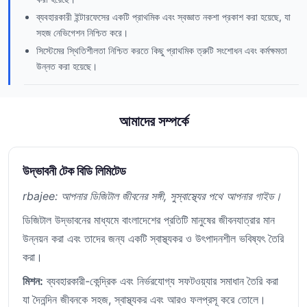
ব্যবহারকারী ইন্টারফেসের একটি প্রাথমিক এবং স্বজ্ঞাত নকশা প্রকাশ করা হয়েছে, যা
সহজ নেভিগেশন নিশ্চিত করে।
সিস্টেমের স্থিতিশীলতা নিশ্চিত করতে কিছু প্রাথমিক ত্রুটি সংশোধন এবং কর্মক্ষমতা
উন্নত করা হয়েছে।
আমাদের সম্পর্কে
উদ্ভাবনী টেক বিডি লিমিটেড
rbajee: আপনার ডিজিটাল জীবনের সঙ্গী, সুস্বাস্থ্যের পথে আপনার গাইড।
ডিজিটাল উদ্ভাবনের মাধ্যমে বাংলাদেশের প্রতিটি মানুষের জীবনযাত্রার মান
উন্নয়ন করা এবং তাদের জন্য একটি স্বাস্থ্যকর ও উৎপাদনশীল ভবিষ্যৎ তৈরি
করা।
মিশন:
ব্যবহারকারী-কেন্দ্রিক এবং নির্ভরযোগ্য সফটওয়্যার সমাধান তৈরি করা
যা দৈনন্দিন জীবনকে সহজ, স্বাস্থ্যকর এবং আরও ফলপ্রসূ করে তোলে।