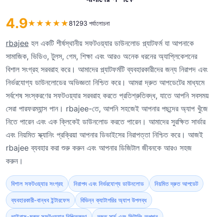
4.9
★
★
★
★
★
81293 পর্যালোচনা
rbajee
হল একটি শীর্ষস্থানীয় সফটওয়্যার ডাউনলোড প্ল্যাটফর্ম যা আপনাকে
সামাজিক, ভিডিও, টুলস, গেম, শিক্ষা এবং আরও অনেক ধরনের অ্যাপ্লিকেশনের
বিশাল সংগ্রহ সরবরাহ করে। আমাদের প্ল্যাটফর্মটি ব্যবহারকারীদের জন্য নিরাপদ এবং
নির্ভরযোগ্য ডাউনলোডের অভিজ্ঞতা নিশ্চিত করে। আমরা দ্রুত আপডেটের মাধ্যমে
সর্বশেষ সংস্করণের সফটওয়্যার সরবরাহ করতে প্রতিশ্রুতিবদ্ধ, যাতে আপনি সবসময়
সেরা পারফরম্যান্স পান। rbajee-তে, আপনি সহজেই আপনার পছন্দের অ্যাপ খুঁজে
নিতে পারেন এবং এক ক্লিকেই ডাউনলোড করতে পারেন। আমাদের সুরক্ষিত সার্ভার
এবং নিয়মিত স্ক্যানিং প্রক্রিয়া আপনার ডিভাইসের নিরাপত্তা নিশ্চিত করে। আজই
rbajee ব্যবহার করা শুরু করুন এবং আপনার ডিজিটাল জীবনকে আরও সহজ
করুন।
বিশাল সফটওয়্যার সংগ্রহ
নিরাপদ এবং নির্ভরযোগ্য ডাউনলোড
নিয়মিত দ্রুত আপডেট
ব্যবহারকারী-বান্ধব ইন্টারফেস
বিভিন্ন ক্যাটাগরির অ্যাপ উপলব্ধ
ভাইরাস-মুক্ত সফটওয়্যার নিশ্চিতকরণ
দ্রুত সার্চ এবং ফিল্টারিং অপশন