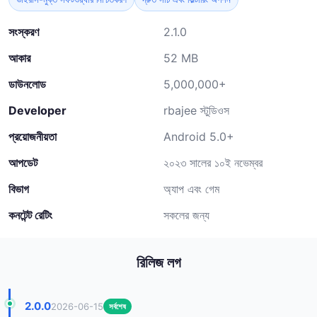
সংস্করণ
2.1.0
আকার
52 MB
ডাউনলোড
5,000,000+
Developer
rbajee স্টুডিওস
প্রয়োজনীয়তা
Android 5.0+
আপডেট
২০২৩ সালের ১০ই নভেম্বর
বিভাগ
অ্যাপ এবং গেম
কনটেন্ট রেটিং
সকলের জন্য
রিলিজ লগ
2.0.0
2026-06-15
সর্বশেষ