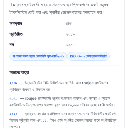
rbajee প্ল্যাটফর্মের মাধ্যমে মানসম্মত অ্যাপ্লিকেশনের একটি সমৃদ্ধ
ইকোসিস্টেম তৈরি করা এবং স্থানীয় ডেভেলপারদের ক্ষমতায়ন করা।
অবস্থান
ঢাকা
প্রতিষ্ঠিত
২০১৯
দল
১২০+
বাংলাদেশ সফটওয়্যার কোয়ালিটি অ্যাওয়ার্ড ২০২১
ISO ২৭০০১ ডেটা সুরক্ষা স্বীকৃতি
আমাদের যাত্রা
২০১৯
— উদ্ভাবনী টেক বিডি লিমিটেডের প্রতিষ্ঠা এবং rbajee প্ল্যাটফর্মের
প্রাথমিক গবেষণা ও উন্নয়ন শুরু।
২০২০
— rbajee প্ল্যাটফর্মের প্রথম সংস্করণ প্রকাশ এবং স্বাস্থ্য ও ব্যায়াম
ক্যাটাগরিতে উল্লেখযোগ্য অ্যাপস যুক্ত করে ৫০,০০০ সক্রিয় ব্যবহারকারী অর্জন।
২০২১
— স্বাস্থ্য ও ব্যায়াম অ্যাপ্লিকেশনের জন্য বাংলাদেশের শীর্ষস্থানীয় প্ল্যাটফর্ম
হিসেবে স্বীকৃতি লাভ এবং ১৫০ টিরও বেশি স্থানীয় ডেভেলপারদের সাথে অংশীদারিত্ব
স্থাপন।