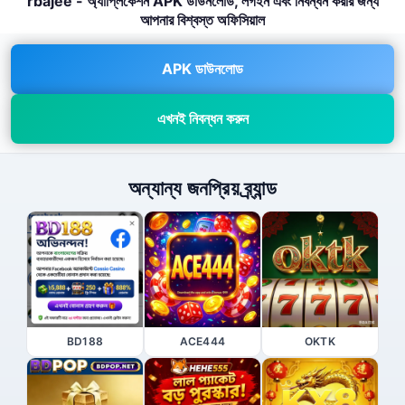
rbajee - অ্যাপ্লিকেশন APK ডাউনলোড, লগইন এবং নিবন্ধন করার জন্য
আপনার বিশ্বস্ত অফিসিয়াল
APK ডাউনলোড
এখনই নিবন্ধন করুন
অন্যান্য জনপ্রিয় ব্র্যান্ড
BD188
ACE444
OKTK