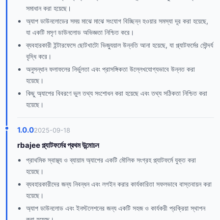
সমাধান করা হয়েছে।
অ্যাপ ডাউনলোডের সময় মাঝে মাঝে সংযোগ বিচ্ছিন্ন হওয়ার সমস্যা দূর করা হয়েছে,
যা একটি মসৃণ ডাউনলোড অভিজ্ঞতা নিশ্চিত করে।
ব্যবহারকারী ইন্টারফেসে ছোটখাটো ভিজ্যুয়াল উন্নতি আনা হয়েছে, যা প্ল্যাটফর্মের সৌন্দর্য
বৃদ্ধি করে।
অনুসন্ধান ফলাফলের নির্ভুলতা এবং প্রাসঙ্গিকতা উল্লেখযোগ্যভাবে উন্নত করা
হয়েছে।
কিছু অ্যাপের বিবরণে ভুল তথ্য সংশোধন করা হয়েছে এবং তথ্য সঠিকতা নিশ্চিত করা
হয়েছে।
1.0.0
2025-09-18
rbajee প্ল্যাটফর্মের প্রথম উন্মোচন
প্রাথমিক স্বাস্থ্য ও ব্যায়াম অ্যাপের একটি মৌলিক সংগ্রহ প্ল্যাটফর্মে যুক্ত করা
হয়েছে।
ব্যবহারকারীদের জন্য নিবন্ধন এবং লগইন করার কার্যকারিতা সফলভাবে বাস্তবায়ন করা
হয়েছে।
অ্যাপ ডাউনলোড এবং ইনস্টলেশনের জন্য একটি সহজ ও কার্যকরী প্রক্রিয়া স্থাপন
করা হয়েছে।