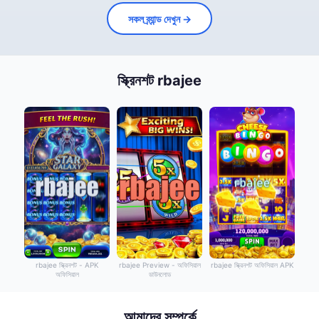
সকল ব্র্যান্ড দেখুন →
স্ক্রিনশট rbajee
rbajee Preview - অফিসিয়াল
rbajee স্ক্রিনশট - APK
rbajee স্ক্রিনশট অফিসিয়াল APK
ডাউনলোড
অফিসিয়াল
আমাদের সম্পর্কে