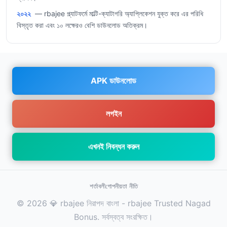
২০২২
— rbajee প্ল্যাটফর্মে মাল্টি-ক্যাটাগরি অ্যাপ্লিকেশন যুক্ত করে এর পরিধি
বিস্তৃত করা এবং ১০ লক্ষেরও বেশি ডাউনলোড অতিক্রম।
APK ডাউনলোড
লগইন
এখনই নিবন্ধন করুন
শর্তাবলী
গোপনীয়তা নীতি
© 2026 💎 rbajee নিরাপদ বাংলা - rbajee Trusted Nagad
Bonus. সর্বস্বত্ব সংরক্ষিত।