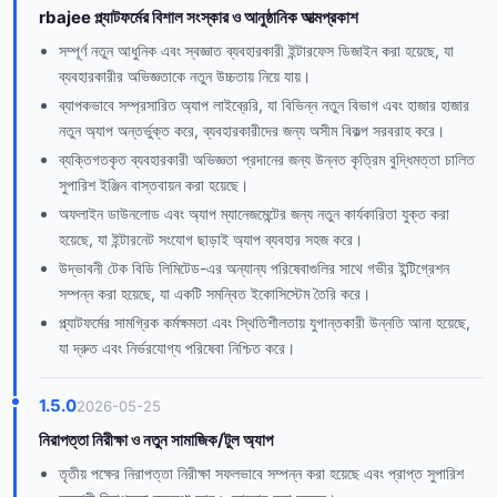
rbajee প্ল্যাটফর্মের বিশাল সংস্কার ও আনুষ্ঠানিক আত্মপ্রকাশ
সম্পূর্ণ নতুন আধুনিক এবং স্বজ্ঞাত ব্যবহারকারী ইন্টারফেস ডিজাইন করা হয়েছে, যা
ব্যবহারকারীর অভিজ্ঞতাকে নতুন উচ্চতায় নিয়ে যায়।
ব্যাপকভাবে সম্প্রসারিত অ্যাপ লাইব্রেরি, যা বিভিন্ন নতুন বিভাগ এবং হাজার হাজার
নতুন অ্যাপ অন্তর্ভুক্ত করে, ব্যবহারকারীদের জন্য অসীম বিকল্প সরবরাহ করে।
ব্যক্তিগতকৃত ব্যবহারকারী অভিজ্ঞতা প্রদানের জন্য উন্নত কৃত্রিম বুদ্ধিমত্তা চালিত
সুপারিশ ইঞ্জিন বাস্তবায়ন করা হয়েছে।
অফলাইন ডাউনলোড এবং অ্যাপ ম্যানেজমেন্টের জন্য নতুন কার্যকারিতা যুক্ত করা
হয়েছে, যা ইন্টারনেট সংযোগ ছাড়াই অ্যাপ ব্যবহার সহজ করে।
উদ্ভাবনী টেক বিডি লিমিটেড-এর অন্যান্য পরিষেবাগুলির সাথে গভীর ইন্টিগ্রেশন
সম্পন্ন করা হয়েছে, যা একটি সমন্বিত ইকোসিস্টেম তৈরি করে।
প্ল্যাটফর্মের সামগ্রিক কর্মক্ষমতা এবং স্থিতিশীলতায় যুগান্তকারী উন্নতি আনা হয়েছে,
যা দ্রুত এবং নির্ভরযোগ্য পরিষেবা নিশ্চিত করে।
1.5.0
2026-05-25
নিরাপত্তা নিরীক্ষা ও নতুন সামাজিক/টুল অ্যাপ
তৃতীয় পক্ষের নিরাপত্তা নিরীক্ষা সফলভাবে সম্পন্ন করা হয়েছে এবং প্রাপ্ত সুপারিশ