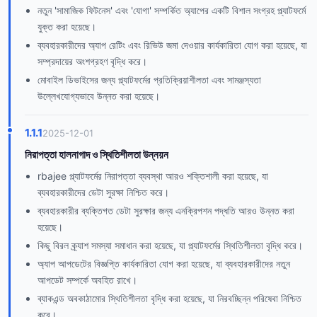
নতুন 'সামাজিক ফিটনেস' এবং 'যোগা' সম্পর্কিত অ্যাপের একটি বিশাল সংগ্রহ প্ল্যাটফর্মে
যুক্ত করা হয়েছে।
ব্যবহারকারীদের অ্যাপ রেটিং এবং রিভিউ জমা দেওয়ার কার্যকারিতা যোগ করা হয়েছে, যা
সম্প্রদায়ের অংশগ্রহণ বৃদ্ধি করে।
মোবাইল ডিভাইসের জন্য প্ল্যাটফর্মের প্রতিক্রিয়াশীলতা এবং সামঞ্জস্যতা
উল্লেখযোগ্যভাবে উন্নত করা হয়েছে।
1.1.1
2025-12-01
নিরাপত্তা হালনাগাদ ও স্থিতিশীলতা উন্নয়ন
rbajee প্ল্যাটফর্মের নিরাপত্তা ব্যবস্থা আরও শক্তিশালী করা হয়েছে, যা
ব্যবহারকারীদের ডেটা সুরক্ষা নিশ্চিত করে।
ব্যবহারকারীর ব্যক্তিগত ডেটা সুরক্ষার জন্য এনক্রিপশন পদ্ধতি আরও উন্নত করা
হয়েছে।
কিছু বিরল ক্র্যাশ সমস্যা সমাধান করা হয়েছে, যা প্ল্যাটফর্মের স্থিতিশীলতা বৃদ্ধি করে।
অ্যাপ আপডেটের বিজ্ঞপ্তি কার্যকারিতা যোগ করা হয়েছে, যা ব্যবহারকারীদের নতুন
আপডেট সম্পর্কে অবহিত রাখে।
ব্যাকএন্ড অবকাঠামোর স্থিতিশীলতা বৃদ্ধি করা হয়েছে, যা নিরবচ্ছিন্ন পরিষেবা নিশ্চিত
করে।