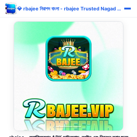
💎 rbajee নিরাপদ বাংলা - rbajee Trusted Nagad Bonus