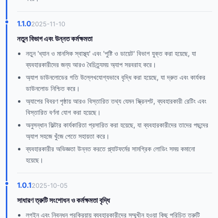
1.1.0
2025-11-10
নতুন বিভাগ এবং উন্নত কর্মক্ষমতা
নতুন 'ধ্যান ও মানসিক স্বাস্থ্য' এবং 'পুষ্টি ও ডায়েট' বিভাগ যুক্ত করা হয়েছে, যা
ব্যবহারকারীদের জন্য আরও বৈচিত্র্যময় অ্যাপ সরবরাহ করে।
অ্যাপ ডাউনলোডের গতি উল্লেখযোগ্যভাবে বৃদ্ধি করা হয়েছে, যা দ্রুত এবং কার্যকর
ডাউনলোড নিশ্চিত করে।
অ্যাপের বিবরণ পৃষ্ঠায় আরও বিস্তারিত তথ্য যেমন স্ক্রিনশট, ব্যবহারকারী রেটিং এবং
বিস্তারিত বর্ণনা যোগ করা হয়েছে।
অনুসন্ধান ফিল্টার কার্যকারিতা প্রসারিত করা হয়েছে, যা ব্যবহারকারীদের তাদের পছন্দের
অ্যাপ সহজে খুঁজে পেতে সহায়তা করে।
ব্যবহারকারীর অভিজ্ঞতা উন্নত করতে প্ল্যাটফর্মের সামগ্রিক লোডিং সময় কমানো
হয়েছে।
1.0.1
2025-10-05
সাধারণ ত্রুটি সংশোধন ও কর্মক্ষমতা বৃদ্ধি
লগইন এবং নিবন্ধন প্রক্রিয়ায় ব্যবহারকারীদের সম্মুখীন হওয়া কিছু পরিচিত ত্রুটি