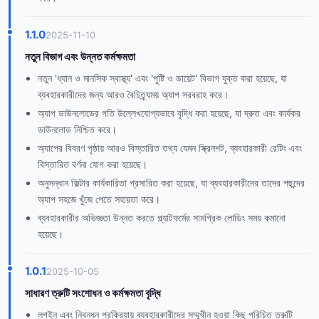
1.1.0
2025-11-10
নতুন বিভাগ এবং উন্নত কর্মক্ষমতা
নতুন 'ধ্যান ও মানসিক স্বাস্থ্য' এবং 'পুষ্টি ও ডায়েট' বিভাগ যুক্ত করা হয়েছে, যা
ব্যবহারকারীদের জন্য আরও বৈচিত্র্যময় অ্যাপ সরবরাহ করে।
অ্যাপ ডাউনলোডের গতি উল্লেখযোগ্যভাবে বৃদ্ধি করা হয়েছে, যা দ্রুত এবং কার্যকর
ডাউনলোড নিশ্চিত করে।
অ্যাপের বিবরণ পৃষ্ঠায় আরও বিস্তারিত তথ্য যেমন স্ক্রিনশট, ব্যবহারকারী রেটিং এবং
বিস্তারিত বর্ণনা যোগ করা হয়েছে।
অনুসন্ধান ফিল্টার কার্যকারিতা প্রসারিত করা হয়েছে, যা ব্যবহারকারীদের তাদের পছন্দের
অ্যাপ সহজে খুঁজে পেতে সহায়তা করে।
ব্যবহারকারীর অভিজ্ঞতা উন্নত করতে প্ল্যাটফর্মের সামগ্রিক লোডিং সময় কমানো
হয়েছে।
1.0.1
2025-10-05
সাধারণ ত্রুটি সংশোধন ও কর্মক্ষমতা বৃদ্ধি
লগইন এবং নিবন্ধন প্রক্রিয়ায় ব্যবহারকারীদের সম্মুখীন হওয়া কিছু পরিচিত ত্রুটি