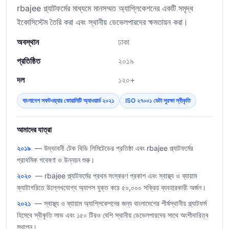
rbajee প্ল্যাটফর্মের মাধ্যমে মানসম্মত অ্যাপ্লিকেশনের একটি সমৃদ্ধ
ইকোসিস্টেম তৈরি করা এবং স্থানীয় ডেভেলপারদের ক্ষমতায়ন করা।
অবস্থান
ঢাকা
প্রতিষ্ঠিত
২০১৯
দল
১২০+
বাংলাদেশ সফটওয়্যার কোয়ালিটি অ্যাওয়ার্ড ২০২১
ISO ২৭০০১ ডেটা সুরক্ষা স্বীকৃতি
আমাদের যাত্রা
২০১৯
— উদ্ভাবনী টেক বিডি লিমিটেডের প্রতিষ্ঠা এবং rbajee প্ল্যাটফর্মের
প্রাথমিক গবেষণা ও উন্নয়ন শুরু।
২০২০
— rbajee প্ল্যাটফর্মের প্রথম সংস্করণ প্রকাশ এবং স্বাস্থ্য ও ব্যায়াম
ক্যাটাগরিতে উল্লেখযোগ্য অ্যাপস যুক্ত করে ৫০,০০০ সক্রিয় ব্যবহারকারী অর্জন।
২০২১
— স্বাস্থ্য ও ব্যায়াম অ্যাপ্লিকেশনের জন্য বাংলাদেশের শীর্ষস্থানীয় প্ল্যাটফর্ম
হিসেবে স্বীকৃতি লাভ এবং ১৫০ টিরও বেশি স্থানীয় ডেভেলপারদের সাথে অংশীদারিত্ব
স্থাপন।