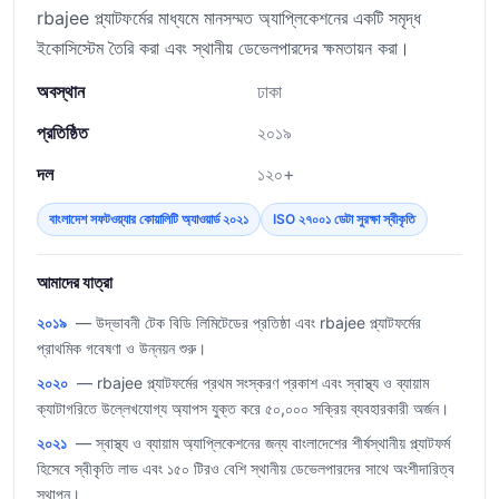
rbajee প্ল্যাটফর্মের মাধ্যমে মানসম্মত অ্যাপ্লিকেশনের একটি সমৃদ্ধ
ইকোসিস্টেম তৈরি করা এবং স্থানীয় ডেভেলপারদের ক্ষমতায়ন করা।
অবস্থান
ঢাকা
প্রতিষ্ঠিত
২০১৯
দল
১২০+
বাংলাদেশ সফটওয়্যার কোয়ালিটি অ্যাওয়ার্ড ২০২১
ISO ২৭০০১ ডেটা সুরক্ষা স্বীকৃতি
আমাদের যাত্রা
২০১৯
— উদ্ভাবনী টেক বিডি লিমিটেডের প্রতিষ্ঠা এবং rbajee প্ল্যাটফর্মের
প্রাথমিক গবেষণা ও উন্নয়ন শুরু।
২০২০
— rbajee প্ল্যাটফর্মের প্রথম সংস্করণ প্রকাশ এবং স্বাস্থ্য ও ব্যায়াম
ক্যাটাগরিতে উল্লেখযোগ্য অ্যাপস যুক্ত করে ৫০,০০০ সক্রিয় ব্যবহারকারী অর্জন।
২০২১
— স্বাস্থ্য ও ব্যায়াম অ্যাপ্লিকেশনের জন্য বাংলাদেশের শীর্ষস্থানীয় প্ল্যাটফর্ম
হিসেবে স্বীকৃতি লাভ এবং ১৫০ টিরও বেশি স্থানীয় ডেভেলপারদের সাথে অংশীদারিত্ব
স্থাপন।