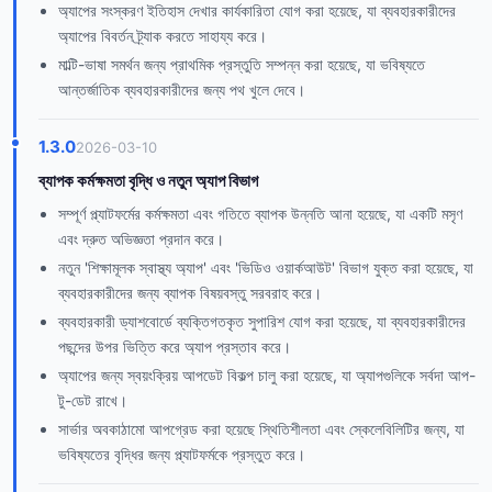
অ্যাপের সংস্করণ ইতিহাস দেখার কার্যকারিতা যোগ করা হয়েছে, যা ব্যবহারকারীদের
অ্যাপের বিবর্তন ট্র্যাক করতে সাহায্য করে।
মাল্টি-ভাষা সমর্থন জন্য প্রাথমিক প্রস্তুতি সম্পন্ন করা হয়েছে, যা ভবিষ্যতে
আন্তর্জাতিক ব্যবহারকারীদের জন্য পথ খুলে দেবে।
1.3.0
2026-03-10
ব্যাপক কর্মক্ষমতা বৃদ্ধি ও নতুন অ্যাপ বিভাগ
সম্পূর্ণ প্ল্যাটফর্মের কর্মক্ষমতা এবং গতিতে ব্যাপক উন্নতি আনা হয়েছে, যা একটি মসৃণ
এবং দ্রুত অভিজ্ঞতা প্রদান করে।
নতুন 'শিক্ষামূলক স্বাস্থ্য অ্যাপ' এবং 'ভিডিও ওয়ার্কআউট' বিভাগ যুক্ত করা হয়েছে, যা
ব্যবহারকারীদের জন্য ব্যাপক বিষয়বস্তু সরবরাহ করে।
ব্যবহারকারী ড্যাশবোর্ডে ব্যক্তিগতকৃত সুপারিশ যোগ করা হয়েছে, যা ব্যবহারকারীদের
পছন্দের উপর ভিত্তি করে অ্যাপ প্রস্তাব করে।
অ্যাপের জন্য স্বয়ংক্রিয় আপডেট বিকল্প চালু করা হয়েছে, যা অ্যাপগুলিকে সর্বদা আপ-
টু-ডেট রাখে।
সার্ভার অবকাঠামো আপগ্রেড করা হয়েছে স্থিতিশীলতা এবং স্কেলেবিলিটির জন্য, যা
ভবিষ্যতের বৃদ্ধির জন্য প্ল্যাটফর্মকে প্রস্তুত করে।