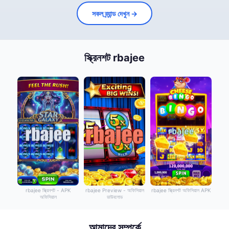
সকল ব্র্যান্ড দেখুন →
স্ক্রিনশট rbajee
rbajee Preview - অফিসিয়াল
rbajee স্ক্রিনশট - APK
rbajee স্ক্রিনশট অফিসিয়াল APK
ডাউনলোড
অফিসিয়াল
আমাদের সম্পর্কে