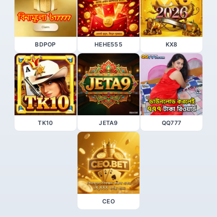
BDPOP
HEHE555
KX8
TK10
JETA9
QQ777
CEO