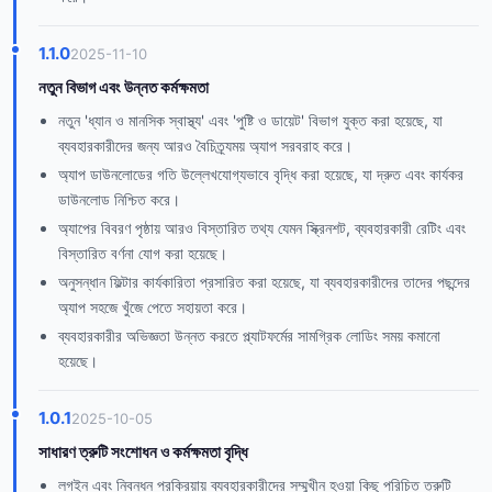
1.1.0
2025-11-10
নতুন বিভাগ এবং উন্নত কর্মক্ষমতা
নতুন 'ধ্যান ও মানসিক স্বাস্থ্য' এবং 'পুষ্টি ও ডায়েট' বিভাগ যুক্ত করা হয়েছে, যা
ব্যবহারকারীদের জন্য আরও বৈচিত্র্যময় অ্যাপ সরবরাহ করে।
অ্যাপ ডাউনলোডের গতি উল্লেখযোগ্যভাবে বৃদ্ধি করা হয়েছে, যা দ্রুত এবং কার্যকর
ডাউনলোড নিশ্চিত করে।
অ্যাপের বিবরণ পৃষ্ঠায় আরও বিস্তারিত তথ্য যেমন স্ক্রিনশট, ব্যবহারকারী রেটিং এবং
বিস্তারিত বর্ণনা যোগ করা হয়েছে।
অনুসন্ধান ফিল্টার কার্যকারিতা প্রসারিত করা হয়েছে, যা ব্যবহারকারীদের তাদের পছন্দের
অ্যাপ সহজে খুঁজে পেতে সহায়তা করে।
ব্যবহারকারীর অভিজ্ঞতা উন্নত করতে প্ল্যাটফর্মের সামগ্রিক লোডিং সময় কমানো
হয়েছে।
1.0.1
2025-10-05
সাধারণ ত্রুটি সংশোধন ও কর্মক্ষমতা বৃদ্ধি
লগইন এবং নিবন্ধন প্রক্রিয়ায় ব্যবহারকারীদের সম্মুখীন হওয়া কিছু পরিচিত ত্রুটি