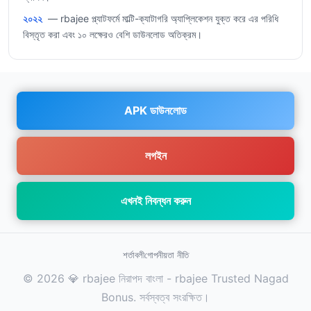
২০২২
— rbajee প্ল্যাটফর্মে মাল্টি-ক্যাটাগরি অ্যাপ্লিকেশন যুক্ত করে এর পরিধি
বিস্তৃত করা এবং ১০ লক্ষেরও বেশি ডাউনলোড অতিক্রম।
APK ডাউনলোড
লগইন
এখনই নিবন্ধন করুন
শর্তাবলী
গোপনীয়তা নীতি
© 2026 💎 rbajee নিরাপদ বাংলা - rbajee Trusted Nagad
Bonus. সর্বস্বত্ব সংরক্ষিত।