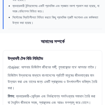
ব্যবহারকারী ইন্টারফেসের একটি প্রাথমিক এবং স্বজ্ঞাত নকশা প্রকাশ করা হয়েছে, যা
সহজ নেভিগেশন নিশ্চিত করে।
সিস্টেমের স্থিতিশীলতা নিশ্চিত করতে কিছু প্রাথমিক ত্রুটি সংশোধন এবং কর্মক্ষমতা
উন্নত করা হয়েছে।
আমাদের সম্পর্কে
উদ্ভাবনী টেক বিডি লিমিটেড
rbajee: আপনার ডিজিটাল জীবনের সঙ্গী, সুস্বাস্থ্যের পথে আপনার গাইড।
ডিজিটাল উদ্ভাবনের মাধ্যমে বাংলাদেশের প্রতিটি মানুষের জীবনযাত্রার মান
উন্নয়ন করা এবং তাদের জন্য একটি স্বাস্থ্যকর ও উৎপাদনশীল ভবিষ্যৎ তৈরি
করা।
মিশন:
ব্যবহারকারী-কেন্দ্রিক এবং নির্ভরযোগ্য সফটওয়্যার সমাধান তৈরি করা
যা দৈনন্দিন জীবনকে সহজ, স্বাস্থ্যকর এবং আরও ফলপ্রসূ করে তোলে।