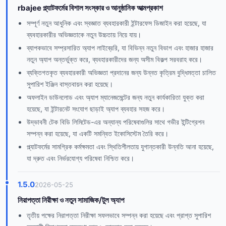
rbajee প্ল্যাটফর্মের বিশাল সংস্কার ও আনুষ্ঠানিক আত্মপ্রকাশ
সম্পূর্ণ নতুন আধুনিক এবং স্বজ্ঞাত ব্যবহারকারী ইন্টারফেস ডিজাইন করা হয়েছে, যা
ব্যবহারকারীর অভিজ্ঞতাকে নতুন উচ্চতায় নিয়ে যায়।
ব্যাপকভাবে সম্প্রসারিত অ্যাপ লাইব্রেরি, যা বিভিন্ন নতুন বিভাগ এবং হাজার হাজার
নতুন অ্যাপ অন্তর্ভুক্ত করে, ব্যবহারকারীদের জন্য অসীম বিকল্প সরবরাহ করে।
ব্যক্তিগতকৃত ব্যবহারকারী অভিজ্ঞতা প্রদানের জন্য উন্নত কৃত্রিম বুদ্ধিমত্তা চালিত
সুপারিশ ইঞ্জিন বাস্তবায়ন করা হয়েছে।
অফলাইন ডাউনলোড এবং অ্যাপ ম্যানেজমেন্টের জন্য নতুন কার্যকারিতা যুক্ত করা
হয়েছে, যা ইন্টারনেট সংযোগ ছাড়াই অ্যাপ ব্যবহার সহজ করে।
উদ্ভাবনী টেক বিডি লিমিটেড-এর অন্যান্য পরিষেবাগুলির সাথে গভীর ইন্টিগ্রেশন
সম্পন্ন করা হয়েছে, যা একটি সমন্বিত ইকোসিস্টেম তৈরি করে।
প্ল্যাটফর্মের সামগ্রিক কর্মক্ষমতা এবং স্থিতিশীলতায় যুগান্তকারী উন্নতি আনা হয়েছে,
যা দ্রুত এবং নির্ভরযোগ্য পরিষেবা নিশ্চিত করে।
1.5.0
2026-05-25
নিরাপত্তা নিরীক্ষা ও নতুন সামাজিক/টুল অ্যাপ
তৃতীয় পক্ষের নিরাপত্তা নিরীক্ষা সফলভাবে সম্পন্ন করা হয়েছে এবং প্রাপ্ত সুপারিশ