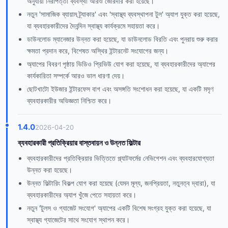
অনুযায়ী নিরাপত্তা ব্যবস্থা আরও জোরদার করা হয়েছে।
নতুন 'সামাজিক ব্যায়াম ট্র্যাকার' এবং 'স্বাস্থ্য ব্যবস্থাপনা টুল' অ্যাপ যুক্ত করা হয়েছে,
যা ব্যবহারকারীদের দৈনন্দিন স্বাস্থ্য কার্যক্রমে সহায়তা করে।
ডাউনলোড ম্যানেজার উন্নত করা হয়েছে, যা ডাউনলোড বিরতি এবং পুনরায় শুরু করার
ক্ষমতা প্রদান করে, বিশেষত অস্থির ইন্টারনেট সংযোগের জন্য।
অ্যাপের বিবরণ পৃষ্ঠায় ভিডিও প্রিভিউ যোগ করা হয়েছে, যা ব্যবহারকারীদের অ্যাপের
কার্যকারিতা সম্পর্কে আরও ভাল ধারণা দেয়।
ছোটখাটো ইউজার ইন্টারফেস বাগ এবং অসঙ্গতি সংশোধন করা হয়েছে, যা একটি মসৃণ
ব্যবহারকারীর অভিজ্ঞতা নিশ্চিত করে।
1.4.0
2026-04-20
ব্যবহারকারী প্রতিক্রিয়ার বাস্তবায়ন ও উন্নত ফিল্টার
ব্যবহারকারীদের প্রতিক্রিয়ার ভিত্তিতে প্ল্যাটফর্মের নেভিগেশন এবং ব্যবহারযোগ্যতা
উন্নত করা হয়েছে।
উন্নত ফিল্টারিং বিকল্প যোগ করা হয়েছে (যেমন মূল্য, জনপ্রিয়তা, নতুনত্ব দ্বারা), যা
ব্যবহারকারীদের অ্যাপ খুঁজে পেতে সহায়তা করে।
নতুন 'টুলস ও গ্যাজেট সংযোগ' অ্যাপের একটি বিশেষ সংগ্রহ যুক্ত করা হয়েছে, যা
স্বাস্থ্য গ্যাজেটের সাথে সংযোগ স্থাপন করে।