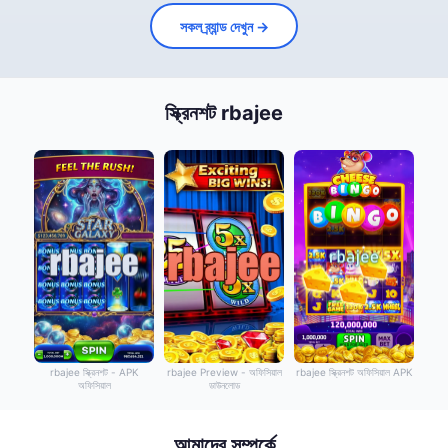
সকল ব্র্যান্ড দেখুন →
স্ক্রিনশট rbajee
rbajee Preview - অফিসিয়াল
rbajee স্ক্রিনশট - APK
rbajee স্ক্রিনশট অফিসিয়াল APK
ডাউনলোড
অফিসিয়াল
আমাদের সম্পর্কে