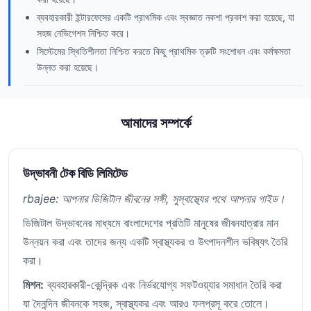
ব্যবহারকারী ইন্টারফেসের একটি প্রাথমিক এবং স্বজ্ঞাত নকশা প্রকাশ করা হয়েছে, যা
সহজ নেভিগেশন নিশ্চিত করে।
সিস্টেমের স্থিতিশীলতা নিশ্চিত করতে কিছু প্রাথমিক ত্রুটি সংশোধন এবং কর্মক্ষমতা
উন্নত করা হয়েছে।
আমাদের সম্পর্কে
উদ্ভাবনী টেক বিডি লিমিটেড
rbajee: আপনার ডিজিটাল জীবনের সঙ্গী, সুস্বাস্থ্যের পথে আপনার গাইড।
ডিজিটাল উদ্ভাবনের মাধ্যমে বাংলাদেশের প্রতিটি মানুষের জীবনযাত্রার মান
উন্নয়ন করা এবং তাদের জন্য একটি স্বাস্থ্যকর ও উৎপাদনশীল ভবিষ্যৎ তৈরি
করা।
মিশন:
ব্যবহারকারী-কেন্দ্রিক এবং নির্ভরযোগ্য সফটওয়্যার সমাধান তৈরি করা
যা দৈনন্দিন জীবনকে সহজ, স্বাস্থ্যকর এবং আরও ফলপ্রসূ করে তোলে।