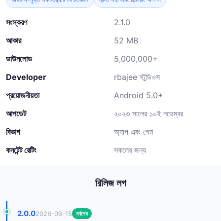
সংস্করণ
2.1.0
আকার
52 MB
ডাউনলোড
5,000,000+
Developer
rbajee স্টুডিওস
প্রয়োজনীয়তা
Android 5.0+
আপডেট
২০২৩ সালের ১০ই নভেম্বর
বিভাগ
অ্যাপ এবং গেম
কনটেন্ট রেটিং
সকলের জন্য
রিলিজ লগ
2.0.0
2026-06-15
সর্বশেষ