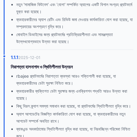
নতুন 'সামাজিক ফিটনেস' এবং 'যোগা' সম্পর্কিত অ্যাপের একটি বিশাল সংগ্রহ প্ল্যাটফর্মে
যুক্ত করা হয়েছে।
ব্যবহারকারীদের অ্যাপ রেটিং এবং রিভিউ জমা দেওয়ার কার্যকারিতা যোগ করা হয়েছে, যা
সম্প্রদায়ের অংশগ্রহণ বৃদ্ধি করে।
মোবাইল ডিভাইসের জন্য প্ল্যাটফর্মের প্রতিক্রিয়াশীলতা এবং সামঞ্জস্যতা
উল্লেখযোগ্যভাবে উন্নত করা হয়েছে।
1.1.1
2025-12-01
নিরাপত্তা হালনাগাদ ও স্থিতিশীলতা উন্নয়ন
rbajee প্ল্যাটফর্মের নিরাপত্তা ব্যবস্থা আরও শক্তিশালী করা হয়েছে, যা
ব্যবহারকারীদের ডেটা সুরক্ষা নিশ্চিত করে।
ব্যবহারকারীর ব্যক্তিগত ডেটা সুরক্ষার জন্য এনক্রিপশন পদ্ধতি আরও উন্নত করা
হয়েছে।
কিছু বিরল ক্র্যাশ সমস্যা সমাধান করা হয়েছে, যা প্ল্যাটফর্মের স্থিতিশীলতা বৃদ্ধি করে।
অ্যাপ আপডেটের বিজ্ঞপ্তি কার্যকারিতা যোগ করা হয়েছে, যা ব্যবহারকারীদের নতুন
আপডেট সম্পর্কে অবহিত রাখে।
ব্যাকএন্ড অবকাঠামোর স্থিতিশীলতা বৃদ্ধি করা হয়েছে, যা নিরবচ্ছিন্ন পরিষেবা নিশ্চিত
করে।