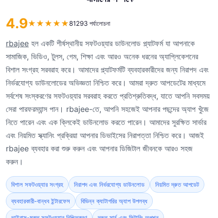
4.9
★
★
★
★
★
81293 পর্যালোচনা
rbajee
হল একটি শীর্ষস্থানীয় সফটওয়্যার ডাউনলোড প্ল্যাটফর্ম যা আপনাকে
সামাজিক, ভিডিও, টুলস, গেম, শিক্ষা এবং আরও অনেক ধরনের অ্যাপ্লিকেশনের
বিশাল সংগ্রহ সরবরাহ করে। আমাদের প্ল্যাটফর্মটি ব্যবহারকারীদের জন্য নিরাপদ এবং
নির্ভরযোগ্য ডাউনলোডের অভিজ্ঞতা নিশ্চিত করে। আমরা দ্রুত আপডেটের মাধ্যমে
সর্বশেষ সংস্করণের সফটওয়্যার সরবরাহ করতে প্রতিশ্রুতিবদ্ধ, যাতে আপনি সবসময়
সেরা পারফরম্যান্স পান। rbajee-তে, আপনি সহজেই আপনার পছন্দের অ্যাপ খুঁজে
নিতে পারেন এবং এক ক্লিকেই ডাউনলোড করতে পারেন। আমাদের সুরক্ষিত সার্ভার
এবং নিয়মিত স্ক্যানিং প্রক্রিয়া আপনার ডিভাইসের নিরাপত্তা নিশ্চিত করে। আজই
rbajee ব্যবহার করা শুরু করুন এবং আপনার ডিজিটাল জীবনকে আরও সহজ
করুন।
বিশাল সফটওয়্যার সংগ্রহ
নিরাপদ এবং নির্ভরযোগ্য ডাউনলোড
নিয়মিত দ্রুত আপডেট
ব্যবহারকারী-বান্ধব ইন্টারফেস
বিভিন্ন ক্যাটাগরির অ্যাপ উপলব্ধ
ভাইরাস-মুক্ত সফটওয়্যার নিশ্চিতকরণ
দ্রুত সার্চ এবং ফিল্টারিং অপশন