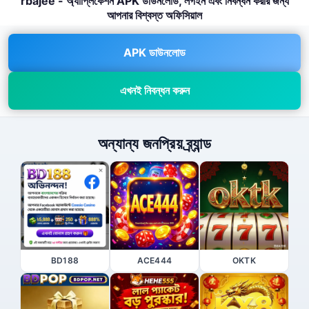
rbajee - অ্যাপ্লিকেশন APK ডাউনলোড, লগইন এবং নিবন্ধন করার জন্য
আপনার বিশ্বস্ত অফিসিয়াল
APK ডাউনলোড
এখনই নিবন্ধন করুন
অন্যান্য জনপ্রিয় ব্র্যান্ড
BD188
ACE444
OKTK