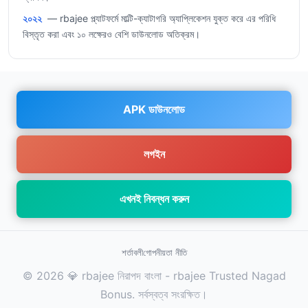
২০২২
— rbajee প্ল্যাটফর্মে মাল্টি-ক্যাটাগরি অ্যাপ্লিকেশন যুক্ত করে এর পরিধি
বিস্তৃত করা এবং ১০ লক্ষেরও বেশি ডাউনলোড অতিক্রম।
APK ডাউনলোড
লগইন
এখনই নিবন্ধন করুন
শর্তাবলী
গোপনীয়তা নীতি
© 2026 💎 rbajee নিরাপদ বাংলা - rbajee Trusted Nagad
Bonus. সর্বস্বত্ব সংরক্ষিত।