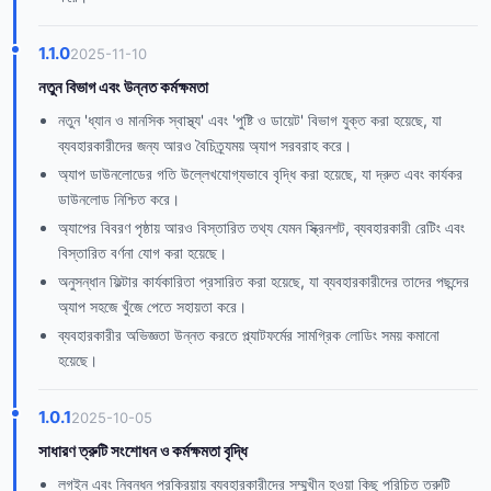
1.1.0
2025-11-10
নতুন বিভাগ এবং উন্নত কর্মক্ষমতা
নতুন 'ধ্যান ও মানসিক স্বাস্থ্য' এবং 'পুষ্টি ও ডায়েট' বিভাগ যুক্ত করা হয়েছে, যা
ব্যবহারকারীদের জন্য আরও বৈচিত্র্যময় অ্যাপ সরবরাহ করে।
অ্যাপ ডাউনলোডের গতি উল্লেখযোগ্যভাবে বৃদ্ধি করা হয়েছে, যা দ্রুত এবং কার্যকর
ডাউনলোড নিশ্চিত করে।
অ্যাপের বিবরণ পৃষ্ঠায় আরও বিস্তারিত তথ্য যেমন স্ক্রিনশট, ব্যবহারকারী রেটিং এবং
বিস্তারিত বর্ণনা যোগ করা হয়েছে।
অনুসন্ধান ফিল্টার কার্যকারিতা প্রসারিত করা হয়েছে, যা ব্যবহারকারীদের তাদের পছন্দের
অ্যাপ সহজে খুঁজে পেতে সহায়তা করে।
ব্যবহারকারীর অভিজ্ঞতা উন্নত করতে প্ল্যাটফর্মের সামগ্রিক লোডিং সময় কমানো
হয়েছে।
1.0.1
2025-10-05
সাধারণ ত্রুটি সংশোধন ও কর্মক্ষমতা বৃদ্ধি
লগইন এবং নিবন্ধন প্রক্রিয়ায় ব্যবহারকারীদের সম্মুখীন হওয়া কিছু পরিচিত ত্রুটি