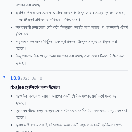
সমাধান করা হয়েছে।
অ্যাপ ডাউনলোডের সময় মাঝে মাঝে সংযোগ বিচ্ছিন্ন হওয়ার সমস্যা দূর করা হয়েছে,
যা একটি মসৃণ ডাউনলোড অভিজ্ঞতা নিশ্চিত করে।
ব্যবহারকারী ইন্টারফেসে ছোটখাটো ভিজ্যুয়াল উন্নতি আনা হয়েছে, যা প্ল্যাটফর্মের সৌন্দর্য
বৃদ্ধি করে।
অনুসন্ধান ফলাফলের নির্ভুলতা এবং প্রাসঙ্গিকতা উল্লেখযোগ্যভাবে উন্নত করা
হয়েছে।
কিছু অ্যাপের বিবরণে ভুল তথ্য সংশোধন করা হয়েছে এবং তথ্য সঠিকতা নিশ্চিত করা
হয়েছে।
1.0.0
2025-09-18
rbajee প্ল্যাটফর্মের প্রথম উন্মোচন
প্রাথমিক স্বাস্থ্য ও ব্যায়াম অ্যাপের একটি মৌলিক সংগ্রহ প্ল্যাটফর্মে যুক্ত করা
হয়েছে।
ব্যবহারকারীদের জন্য নিবন্ধন এবং লগইন করার কার্যকারিতা সফলভাবে বাস্তবায়ন করা
হয়েছে।
অ্যাপ ডাউনলোড এবং ইনস্টলেশনের জন্য একটি সহজ ও কার্যকরী প্রক্রিয়া স্থাপন
করা হয়েছে।