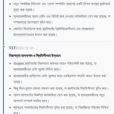
নতুন 'সামাজিক ফিটনেস' এবং 'যোগা' সম্পর্কিত অ্যাপের একটি বিশাল সংগ্রহ প্ল্যাটফর্মে
যুক্ত করা হয়েছে।
ব্যবহারকারীদের অ্যাপ রেটিং এবং রিভিউ জমা দেওয়ার কার্যকারিতা যোগ করা হয়েছে, যা
সম্প্রদায়ের অংশগ্রহণ বৃদ্ধি করে।
মোবাইল ডিভাইসের জন্য প্ল্যাটফর্মের প্রতিক্রিয়াশীলতা এবং সামঞ্জস্যতা
উল্লেখযোগ্যভাবে উন্নত করা হয়েছে।
1.1.1
2025-12-01
নিরাপত্তা হালনাগাদ ও স্থিতিশীলতা উন্নয়ন
rbajee প্ল্যাটফর্মের নিরাপত্তা ব্যবস্থা আরও শক্তিশালী করা হয়েছে, যা
ব্যবহারকারীদের ডেটা সুরক্ষা নিশ্চিত করে।
ব্যবহারকারীর ব্যক্তিগত ডেটা সুরক্ষার জন্য এনক্রিপশন পদ্ধতি আরও উন্নত করা
হয়েছে।
কিছু বিরল ক্র্যাশ সমস্যা সমাধান করা হয়েছে, যা প্ল্যাটফর্মের স্থিতিশীলতা বৃদ্ধি করে।
অ্যাপ আপডেটের বিজ্ঞপ্তি কার্যকারিতা যোগ করা হয়েছে, যা ব্যবহারকারীদের নতুন
আপডেট সম্পর্কে অবহিত রাখে।
ব্যাকএন্ড অবকাঠামোর স্থিতিশীলতা বৃদ্ধি করা হয়েছে, যা নিরবচ্ছিন্ন পরিষেবা নিশ্চিত
করে।