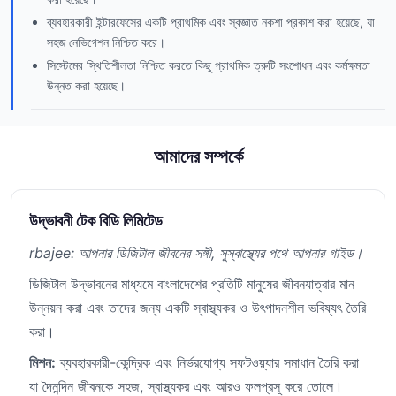
ব্যবহারকারী ইন্টারফেসের একটি প্রাথমিক এবং স্বজ্ঞাত নকশা প্রকাশ করা হয়েছে, যা
সহজ নেভিগেশন নিশ্চিত করে।
সিস্টেমের স্থিতিশীলতা নিশ্চিত করতে কিছু প্রাথমিক ত্রুটি সংশোধন এবং কর্মক্ষমতা
উন্নত করা হয়েছে।
আমাদের সম্পর্কে
উদ্ভাবনী টেক বিডি লিমিটেড
rbajee: আপনার ডিজিটাল জীবনের সঙ্গী, সুস্বাস্থ্যের পথে আপনার গাইড।
ডিজিটাল উদ্ভাবনের মাধ্যমে বাংলাদেশের প্রতিটি মানুষের জীবনযাত্রার মান
উন্নয়ন করা এবং তাদের জন্য একটি স্বাস্থ্যকর ও উৎপাদনশীল ভবিষ্যৎ তৈরি
করা।
মিশন:
ব্যবহারকারী-কেন্দ্রিক এবং নির্ভরযোগ্য সফটওয়্যার সমাধান তৈরি করা
যা দৈনন্দিন জীবনকে সহজ, স্বাস্থ্যকর এবং আরও ফলপ্রসূ করে তোলে।