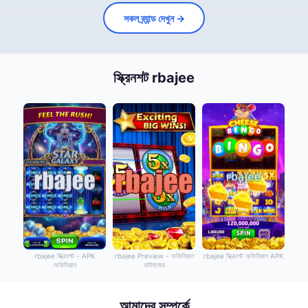
সকল ব্র্যান্ড দেখুন →
স্ক্রিনশট rbajee
rbajee Preview - অফিসিয়াল
rbajee স্ক্রিনশট - APK
rbajee স্ক্রিনশট অফিসিয়াল APK
ডাউনলোড
অফিসিয়াল
আমাদের সম্পর্কে