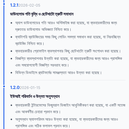
1.2.1
2026-02-05
ডাউনলোড গতি বৃদ্ধি ও ছোটখাটো ত্রুটি সমাধান
অ্যাপ ডাউনলোডের গতি আরও অপ্টিমাইজ করা হয়েছে, যা ব্যবহারকারীদের জন্য
দ্রুততর ডাউনলোড অভিজ্ঞতা নিশ্চিত করে।
ক্যাটাগরি ব্রাউজিংয়ের সময় কিছু লোডিং সমস্যা সমাধান করা হয়েছে, যা নিরবচ্ছিন্ন
ব্রাউজিং নিশ্চিত করে।
ব্যবহারকারীর প্রোফাইল ব্যবস্থাপনার কিছু ছোটখাটো ত্রুটি সংশোধন করা হয়েছে।
বিজ্ঞপ্তি ব্যবস্থাপনার উন্নতি করা হয়েছে, যা ব্যবহারকারীদের জন্য আরও প্রাসঙ্গিক
এবং সময়োপযোগী বিজ্ঞপ্তি সরবরাহ করে।
বিভিন্ন ডিভাইসে প্ল্যাটফর্মের সামঞ্জস্যতা আরও উন্নত করা হয়েছে।
1.2.0
2026-01-15
ইউআই পরিবর্তন ও উন্নত অনুসন্ধান
ব্যবহারকারী ইন্টারফেসের ভিজ্যুয়াল ডিজাইন আধুনিকীকরণ করা হয়েছে, যা একটি সতেজ
এবং আকর্ষণীয় চেহারা প্রদান করে।
অনুসন্ধান অ্যালগরিদম আরও উন্নত করা হয়েছে, যা ব্যবহারকারীদের জন্য আরও
প্রাসঙ্গিক এবং সঠিক ফলাফল প্রদান করে।