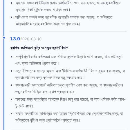
অ্যাপের সংস্করণ ইতিহাস দেখার কার্যকারিতা যোগ করা হয়েছে, যা ব্যবহারকারীদের
অ্যাপের বিবর্তন ট্র্যাক করতে সাহায্য করে।
মাল্টি-ভাষা সমর্থন জন্য প্রাথমিক প্রস্তুতি সম্পন্ন করা হয়েছে, যা ভবিষ্যতে
আন্তর্জাতিক ব্যবহারকারীদের জন্য পথ খুলে দেবে।
1.3.0
2026-03-10
ব্যাপক কর্মক্ষমতা বৃদ্ধি ও নতুন অ্যাপ বিভাগ
সম্পূর্ণ প্ল্যাটফর্মের কর্মক্ষমতা এবং গতিতে ব্যাপক উন্নতি আনা হয়েছে, যা একটি মসৃণ
এবং দ্রুত অভিজ্ঞতা প্রদান করে।
নতুন 'শিক্ষামূলক স্বাস্থ্য অ্যাপ' এবং 'ভিডিও ওয়ার্কআউট' বিভাগ যুক্ত করা হয়েছে, যা
ব্যবহারকারীদের জন্য ব্যাপক বিষয়বস্তু সরবরাহ করে।
ব্যবহারকারী ড্যাশবোর্ডে ব্যক্তিগতকৃত সুপারিশ যোগ করা হয়েছে, যা ব্যবহারকারীদের
পছন্দের উপর ভিত্তি করে অ্যাপ প্রস্তাব করে।
অ্যাপের জন্য স্বয়ংক্রিয় আপডেট বিকল্প চালু করা হয়েছে, যা অ্যাপগুলিকে সর্বদা আপ-
টু-ডেট রাখে।
সার্ভার অবকাঠামো আপগ্রেড করা হয়েছে স্থিতিশীলতা এবং স্কেলেবিলিটির জন্য, যা
ভবিষ্যতের বৃদ্ধির জন্য প্ল্যাটফর্মকে প্রস্তুত করে।