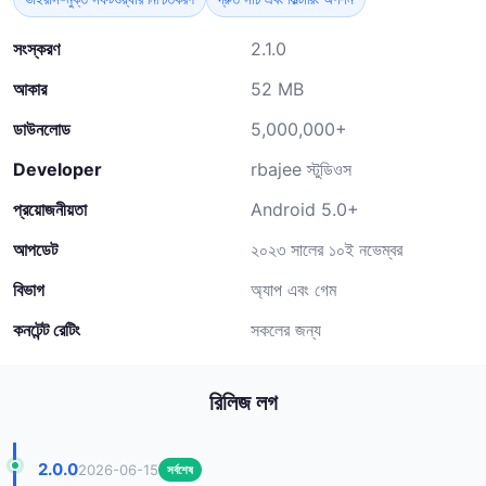
সংস্করণ
2.1.0
আকার
52 MB
ডাউনলোড
5,000,000+
Developer
rbajee স্টুডিওস
প্রয়োজনীয়তা
Android 5.0+
আপডেট
২০২৩ সালের ১০ই নভেম্বর
বিভাগ
অ্যাপ এবং গেম
কনটেন্ট রেটিং
সকলের জন্য
রিলিজ লগ
2.0.0
2026-06-15
সর্বশেষ