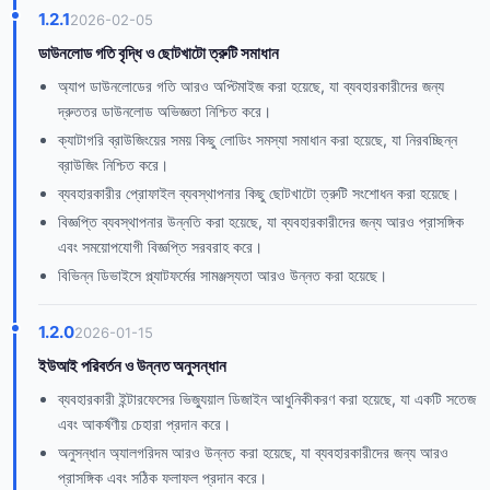
1.2.1
2026-02-05
ডাউনলোড গতি বৃদ্ধি ও ছোটখাটো ত্রুটি সমাধান
অ্যাপ ডাউনলোডের গতি আরও অপ্টিমাইজ করা হয়েছে, যা ব্যবহারকারীদের জন্য
দ্রুততর ডাউনলোড অভিজ্ঞতা নিশ্চিত করে।
ক্যাটাগরি ব্রাউজিংয়ের সময় কিছু লোডিং সমস্যা সমাধান করা হয়েছে, যা নিরবচ্ছিন্ন
ব্রাউজিং নিশ্চিত করে।
ব্যবহারকারীর প্রোফাইল ব্যবস্থাপনার কিছু ছোটখাটো ত্রুটি সংশোধন করা হয়েছে।
বিজ্ঞপ্তি ব্যবস্থাপনার উন্নতি করা হয়েছে, যা ব্যবহারকারীদের জন্য আরও প্রাসঙ্গিক
এবং সময়োপযোগী বিজ্ঞপ্তি সরবরাহ করে।
বিভিন্ন ডিভাইসে প্ল্যাটফর্মের সামঞ্জস্যতা আরও উন্নত করা হয়েছে।
1.2.0
2026-01-15
ইউআই পরিবর্তন ও উন্নত অনুসন্ধান
ব্যবহারকারী ইন্টারফেসের ভিজ্যুয়াল ডিজাইন আধুনিকীকরণ করা হয়েছে, যা একটি সতেজ
এবং আকর্ষণীয় চেহারা প্রদান করে।
অনুসন্ধান অ্যালগরিদম আরও উন্নত করা হয়েছে, যা ব্যবহারকারীদের জন্য আরও
প্রাসঙ্গিক এবং সঠিক ফলাফল প্রদান করে।