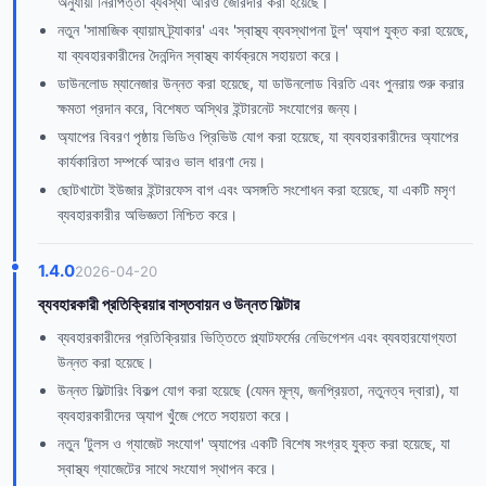
অনুযায়ী নিরাপত্তা ব্যবস্থা আরও জোরদার করা হয়েছে।
নতুন 'সামাজিক ব্যায়াম ট্র্যাকার' এবং 'স্বাস্থ্য ব্যবস্থাপনা টুল' অ্যাপ যুক্ত করা হয়েছে,
যা ব্যবহারকারীদের দৈনন্দিন স্বাস্থ্য কার্যক্রমে সহায়তা করে।
ডাউনলোড ম্যানেজার উন্নত করা হয়েছে, যা ডাউনলোড বিরতি এবং পুনরায় শুরু করার
ক্ষমতা প্রদান করে, বিশেষত অস্থির ইন্টারনেট সংযোগের জন্য।
অ্যাপের বিবরণ পৃষ্ঠায় ভিডিও প্রিভিউ যোগ করা হয়েছে, যা ব্যবহারকারীদের অ্যাপের
কার্যকারিতা সম্পর্কে আরও ভাল ধারণা দেয়।
ছোটখাটো ইউজার ইন্টারফেস বাগ এবং অসঙ্গতি সংশোধন করা হয়েছে, যা একটি মসৃণ
ব্যবহারকারীর অভিজ্ঞতা নিশ্চিত করে।
1.4.0
2026-04-20
ব্যবহারকারী প্রতিক্রিয়ার বাস্তবায়ন ও উন্নত ফিল্টার
ব্যবহারকারীদের প্রতিক্রিয়ার ভিত্তিতে প্ল্যাটফর্মের নেভিগেশন এবং ব্যবহারযোগ্যতা
উন্নত করা হয়েছে।
উন্নত ফিল্টারিং বিকল্প যোগ করা হয়েছে (যেমন মূল্য, জনপ্রিয়তা, নতুনত্ব দ্বারা), যা
ব্যবহারকারীদের অ্যাপ খুঁজে পেতে সহায়তা করে।
নতুন 'টুলস ও গ্যাজেট সংযোগ' অ্যাপের একটি বিশেষ সংগ্রহ যুক্ত করা হয়েছে, যা
স্বাস্থ্য গ্যাজেটের সাথে সংযোগ স্থাপন করে।