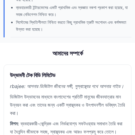
ব্যবহারকারী ইন্টারফেসের একটি প্রাথমিক এবং স্বজ্ঞাত নকশা প্রকাশ করা হয়েছে, যা
সহজ নেভিগেশন নিশ্চিত করে।
সিস্টেমের স্থিতিশীলতা নিশ্চিত করতে কিছু প্রাথমিক ত্রুটি সংশোধন এবং কর্মক্ষমতা
উন্নত করা হয়েছে।
আমাদের সম্পর্কে
উদ্ভাবনী টেক বিডি লিমিটেড
rbajee: আপনার ডিজিটাল জীবনের সঙ্গী, সুস্বাস্থ্যের পথে আপনার গাইড।
ডিজিটাল উদ্ভাবনের মাধ্যমে বাংলাদেশের প্রতিটি মানুষের জীবনযাত্রার মান
উন্নয়ন করা এবং তাদের জন্য একটি স্বাস্থ্যকর ও উৎপাদনশীল ভবিষ্যৎ তৈরি
করা।
মিশন:
ব্যবহারকারী-কেন্দ্রিক এবং নির্ভরযোগ্য সফটওয়্যার সমাধান তৈরি করা
যা দৈনন্দিন জীবনকে সহজ, স্বাস্থ্যকর এবং আরও ফলপ্রসূ করে তোলে।