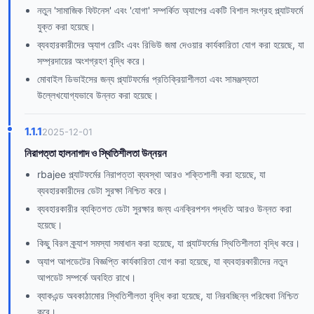
নতুন 'সামাজিক ফিটনেস' এবং 'যোগা' সম্পর্কিত অ্যাপের একটি বিশাল সংগ্রহ প্ল্যাটফর্মে
যুক্ত করা হয়েছে।
ব্যবহারকারীদের অ্যাপ রেটিং এবং রিভিউ জমা দেওয়ার কার্যকারিতা যোগ করা হয়েছে, যা
সম্প্রদায়ের অংশগ্রহণ বৃদ্ধি করে।
মোবাইল ডিভাইসের জন্য প্ল্যাটফর্মের প্রতিক্রিয়াশীলতা এবং সামঞ্জস্যতা
উল্লেখযোগ্যভাবে উন্নত করা হয়েছে।
1.1.1
2025-12-01
নিরাপত্তা হালনাগাদ ও স্থিতিশীলতা উন্নয়ন
rbajee প্ল্যাটফর্মের নিরাপত্তা ব্যবস্থা আরও শক্তিশালী করা হয়েছে, যা
ব্যবহারকারীদের ডেটা সুরক্ষা নিশ্চিত করে।
ব্যবহারকারীর ব্যক্তিগত ডেটা সুরক্ষার জন্য এনক্রিপশন পদ্ধতি আরও উন্নত করা
হয়েছে।
কিছু বিরল ক্র্যাশ সমস্যা সমাধান করা হয়েছে, যা প্ল্যাটফর্মের স্থিতিশীলতা বৃদ্ধি করে।
অ্যাপ আপডেটের বিজ্ঞপ্তি কার্যকারিতা যোগ করা হয়েছে, যা ব্যবহারকারীদের নতুন
আপডেট সম্পর্কে অবহিত রাখে।
ব্যাকএন্ড অবকাঠামোর স্থিতিশীলতা বৃদ্ধি করা হয়েছে, যা নিরবচ্ছিন্ন পরিষেবা নিশ্চিত
করে।