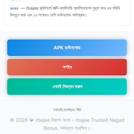
২০২২
— rbajee প্ল্যাটফর্মে মাল্টি-ক্যাটাগরি অ্যাপ্লিকেশন যুক্ত করে এর পরিধি
বিস্তৃত করা এবং ১০ লক্ষেরও বেশি ডাউনলোড অতিক্রম।
APK ডাউনলোড
লগইন
এখনই নিবন্ধন করুন
শর্তাবলী
গোপনীয়তা নীতি
© 2026 💎 rbajee নিরাপদ বাংলা - rbajee Trusted Nagad
Bonus. সর্বস্বত্ব সংরক্ষিত।