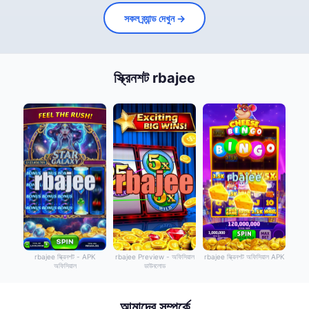
সকল ব্র্যান্ড দেখুন →
স্ক্রিনশট rbajee
rbajee Preview - অফিসিয়াল
rbajee স্ক্রিনশট - APK
rbajee স্ক্রিনশট অফিসিয়াল APK
ডাউনলোড
অফিসিয়াল
আমাদের সম্পর্কে