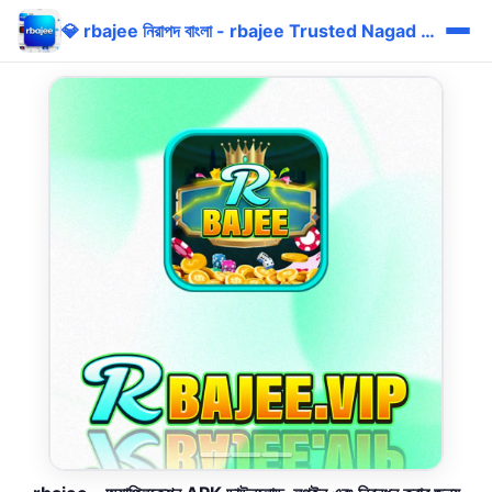
💎 rbajee নিরাপদ বাংলা - rbajee Trusted Nagad Bonus