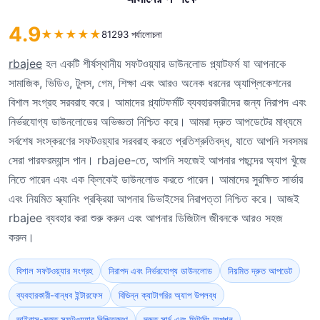
4.9
★
★
★
★
★
81293 পর্যালোচনা
rbajee
হল একটি শীর্ষস্থানীয় সফটওয়্যার ডাউনলোড প্ল্যাটফর্ম যা আপনাকে
সামাজিক, ভিডিও, টুলস, গেম, শিক্ষা এবং আরও অনেক ধরনের অ্যাপ্লিকেশনের
বিশাল সংগ্রহ সরবরাহ করে। আমাদের প্ল্যাটফর্মটি ব্যবহারকারীদের জন্য নিরাপদ এবং
নির্ভরযোগ্য ডাউনলোডের অভিজ্ঞতা নিশ্চিত করে। আমরা দ্রুত আপডেটের মাধ্যমে
সর্বশেষ সংস্করণের সফটওয়্যার সরবরাহ করতে প্রতিশ্রুতিবদ্ধ, যাতে আপনি সবসময়
সেরা পারফরম্যান্স পান। rbajee-তে, আপনি সহজেই আপনার পছন্দের অ্যাপ খুঁজে
নিতে পারেন এবং এক ক্লিকেই ডাউনলোড করতে পারেন। আমাদের সুরক্ষিত সার্ভার
এবং নিয়মিত স্ক্যানিং প্রক্রিয়া আপনার ডিভাইসের নিরাপত্তা নিশ্চিত করে। আজই
rbajee ব্যবহার করা শুরু করুন এবং আপনার ডিজিটাল জীবনকে আরও সহজ
করুন।
বিশাল সফটওয়্যার সংগ্রহ
নিরাপদ এবং নির্ভরযোগ্য ডাউনলোড
নিয়মিত দ্রুত আপডেট
ব্যবহারকারী-বান্ধব ইন্টারফেস
বিভিন্ন ক্যাটাগরির অ্যাপ উপলব্ধ
ভাইরাস-মুক্ত সফটওয়্যার নিশ্চিতকরণ
দ্রুত সার্চ এবং ফিল্টারিং অপশন