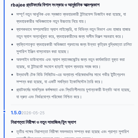
rbajee প্ল্যাটফর্মের বিশাল সংস্কার ও আনুষ্ঠানিক আত্মপ্রকাশ
সম্পূর্ণ নতুন আধুনিক এবং স্বজ্ঞাত ব্যবহারকারী ইন্টারফেস ডিজাইন করা হয়েছে, যা
ব্যবহারকারীর অভিজ্ঞতাকে নতুন উচ্চতায় নিয়ে যায়।
ব্যাপকভাবে সম্প্রসারিত অ্যাপ লাইব্রেরি, যা বিভিন্ন নতুন বিভাগ এবং হাজার হাজার
নতুন অ্যাপ অন্তর্ভুক্ত করে, ব্যবহারকারীদের জন্য অসীম বিকল্প সরবরাহ করে।
ব্যক্তিগতকৃত ব্যবহারকারী অভিজ্ঞতা প্রদানের জন্য উন্নত কৃত্রিম বুদ্ধিমত্তা চালিত
সুপারিশ ইঞ্জিন বাস্তবায়ন করা হয়েছে।
অফলাইন ডাউনলোড এবং অ্যাপ ম্যানেজমেন্টের জন্য নতুন কার্যকারিতা যুক্ত করা
হয়েছে, যা ইন্টারনেট সংযোগ ছাড়াই অ্যাপ ব্যবহার সহজ করে।
উদ্ভাবনী টেক বিডি লিমিটেড-এর অন্যান্য পরিষেবাগুলির সাথে গভীর ইন্টিগ্রেশন
সম্পন্ন করা হয়েছে, যা একটি সমন্বিত ইকোসিস্টেম তৈরি করে।
প্ল্যাটফর্মের সামগ্রিক কর্মক্ষমতা এবং স্থিতিশীলতায় যুগান্তকারী উন্নতি আনা হয়েছে,
যা দ্রুত এবং নির্ভরযোগ্য পরিষেবা নিশ্চিত করে।
1.5.0
2026-05-25
নিরাপত্তা নিরীক্ষা ও নতুন সামাজিক/টুল অ্যাপ
তৃতীয় পক্ষের নিরাপত্তা নিরীক্ষা সফলভাবে সম্পন্ন করা হয়েছে এবং প্রাপ্ত সুপারিশ