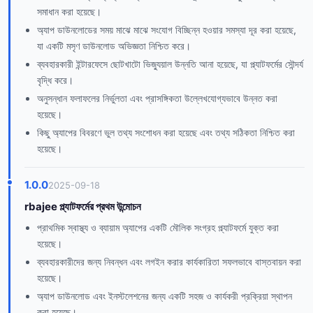
সমাধান করা হয়েছে।
অ্যাপ ডাউনলোডের সময় মাঝে মাঝে সংযোগ বিচ্ছিন্ন হওয়ার সমস্যা দূর করা হয়েছে,
যা একটি মসৃণ ডাউনলোড অভিজ্ঞতা নিশ্চিত করে।
ব্যবহারকারী ইন্টারফেসে ছোটখাটো ভিজ্যুয়াল উন্নতি আনা হয়েছে, যা প্ল্যাটফর্মের সৌন্দর্য
বৃদ্ধি করে।
অনুসন্ধান ফলাফলের নির্ভুলতা এবং প্রাসঙ্গিকতা উল্লেখযোগ্যভাবে উন্নত করা
হয়েছে।
কিছু অ্যাপের বিবরণে ভুল তথ্য সংশোধন করা হয়েছে এবং তথ্য সঠিকতা নিশ্চিত করা
হয়েছে।
1.0.0
2025-09-18
rbajee প্ল্যাটফর্মের প্রথম উন্মোচন
প্রাথমিক স্বাস্থ্য ও ব্যায়াম অ্যাপের একটি মৌলিক সংগ্রহ প্ল্যাটফর্মে যুক্ত করা
হয়েছে।
ব্যবহারকারীদের জন্য নিবন্ধন এবং লগইন করার কার্যকারিতা সফলভাবে বাস্তবায়ন করা
হয়েছে।
অ্যাপ ডাউনলোড এবং ইনস্টলেশনের জন্য একটি সহজ ও কার্যকরী প্রক্রিয়া স্থাপন
করা হয়েছে।