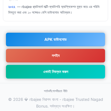
২০২২
— rbajee প্ল্যাটফর্মে মাল্টি-ক্যাটাগরি অ্যাপ্লিকেশন যুক্ত করে এর পরিধি
বিস্তৃত করা এবং ১০ লক্ষেরও বেশি ডাউনলোড অতিক্রম।
APK ডাউনলোড
লগইন
এখনই নিবন্ধন করুন
শর্তাবলী
গোপনীয়তা নীতি
© 2026 💎 rbajee নিরাপদ বাংলা - rbajee Trusted Nagad
Bonus. সর্বস্বত্ব সংরক্ষিত।