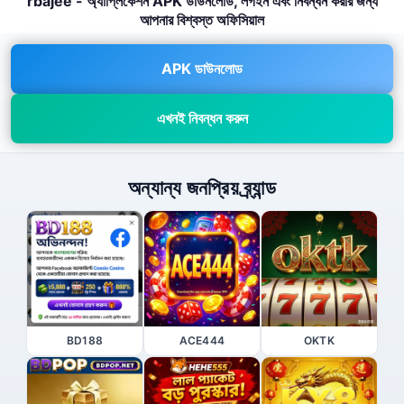
rbajee - অ্যাপ্লিকেশন APK ডাউনলোড, লগইন এবং নিবন্ধন করার জন্য
আপনার বিশ্বস্ত অফিসিয়াল
APK ডাউনলোড
এখনই নিবন্ধন করুন
অন্যান্য জনপ্রিয় ব্র্যান্ড
BD188
ACE444
OKTK