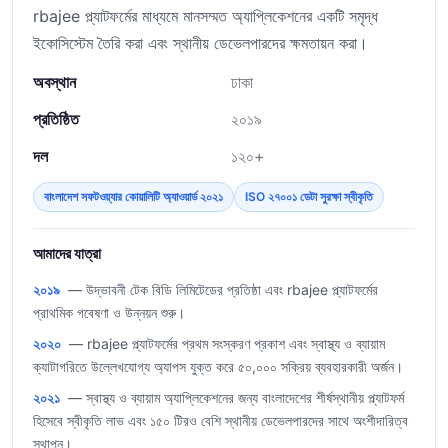
rbajee প্ল্যাটফর্মের মাধ্যমে মানসম্মত অ্যাপ্লিকেশনের একটি সমৃদ্ধ
ইকোসিস্টেম তৈরি করা এবং স্থানীয় ডেভেলপারদের ক্ষমতায়ন করা।
অবস্থান
ঢাকা
প্রতিষ্ঠিত
২০১৯
দল
১২০+
বাংলাদেশ সফটওয়্যার কোয়ালিটি অ্যাওয়ার্ড ২০২১
ISO ২৭০০১ ডেটা সুরক্ষা স্বীকৃতি
আমাদের যাত্রা
২০১৯
— উদ্ভাবনী টেক বিডি লিমিটেডের প্রতিষ্ঠা এবং rbajee প্ল্যাটফর্মের
প্রাথমিক গবেষণা ও উন্নয়ন শুরু।
২০২০
— rbajee প্ল্যাটফর্মের প্রথম সংস্করণ প্রকাশ এবং স্বাস্থ্য ও ব্যায়াম
ক্যাটাগরিতে উল্লেখযোগ্য অ্যাপস যুক্ত করে ৫০,০০০ সক্রিয় ব্যবহারকারী অর্জন।
২০২১
— স্বাস্থ্য ও ব্যায়াম অ্যাপ্লিকেশনের জন্য বাংলাদেশের শীর্ষস্থানীয় প্ল্যাটফর্ম
হিসেবে স্বীকৃতি লাভ এবং ১৫০ টিরও বেশি স্থানীয় ডেভেলপারদের সাথে অংশীদারিত্ব
স্থাপন।