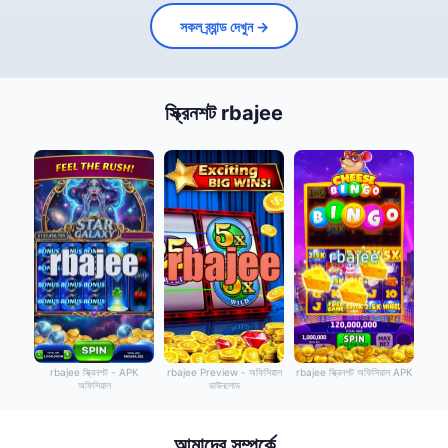
সকল ব্র্যান্ড দেখুন →
স্ক্রিনশট rbajee
rbajee Preview - অফিসিয়াল
rbajee স্ক্রিনশট - APK
rbajee স্ক্রিনশট অফিসিয়াল APK
ডাউনলোড
অফিসিয়াল
আমাদের সম্পর্কে