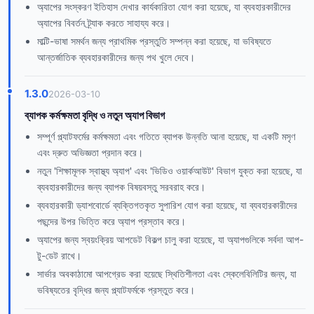
অ্যাপের সংস্করণ ইতিহাস দেখার কার্যকারিতা যোগ করা হয়েছে, যা ব্যবহারকারীদের
অ্যাপের বিবর্তন ট্র্যাক করতে সাহায্য করে।
মাল্টি-ভাষা সমর্থন জন্য প্রাথমিক প্রস্তুতি সম্পন্ন করা হয়েছে, যা ভবিষ্যতে
আন্তর্জাতিক ব্যবহারকারীদের জন্য পথ খুলে দেবে।
1.3.0
2026-03-10
ব্যাপক কর্মক্ষমতা বৃদ্ধি ও নতুন অ্যাপ বিভাগ
সম্পূর্ণ প্ল্যাটফর্মের কর্মক্ষমতা এবং গতিতে ব্যাপক উন্নতি আনা হয়েছে, যা একটি মসৃণ
এবং দ্রুত অভিজ্ঞতা প্রদান করে।
নতুন 'শিক্ষামূলক স্বাস্থ্য অ্যাপ' এবং 'ভিডিও ওয়ার্কআউট' বিভাগ যুক্ত করা হয়েছে, যা
ব্যবহারকারীদের জন্য ব্যাপক বিষয়বস্তু সরবরাহ করে।
ব্যবহারকারী ড্যাশবোর্ডে ব্যক্তিগতকৃত সুপারিশ যোগ করা হয়েছে, যা ব্যবহারকারীদের
পছন্দের উপর ভিত্তি করে অ্যাপ প্রস্তাব করে।
অ্যাপের জন্য স্বয়ংক্রিয় আপডেট বিকল্প চালু করা হয়েছে, যা অ্যাপগুলিকে সর্বদা আপ-
টু-ডেট রাখে।
সার্ভার অবকাঠামো আপগ্রেড করা হয়েছে স্থিতিশীলতা এবং স্কেলেবিলিটির জন্য, যা
ভবিষ্যতের বৃদ্ধির জন্য প্ল্যাটফর্মকে প্রস্তুত করে।