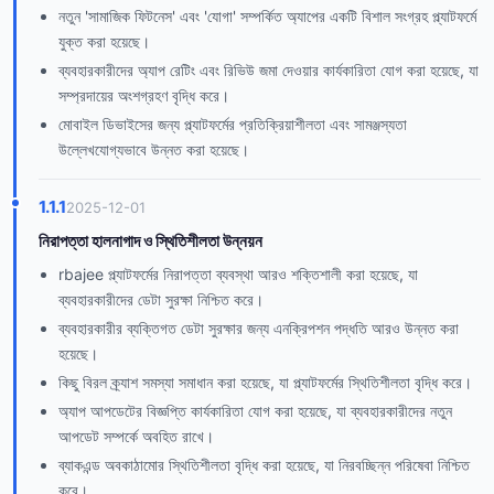
নতুন 'সামাজিক ফিটনেস' এবং 'যোগা' সম্পর্কিত অ্যাপের একটি বিশাল সংগ্রহ প্ল্যাটফর্মে
যুক্ত করা হয়েছে।
ব্যবহারকারীদের অ্যাপ রেটিং এবং রিভিউ জমা দেওয়ার কার্যকারিতা যোগ করা হয়েছে, যা
সম্প্রদায়ের অংশগ্রহণ বৃদ্ধি করে।
মোবাইল ডিভাইসের জন্য প্ল্যাটফর্মের প্রতিক্রিয়াশীলতা এবং সামঞ্জস্যতা
উল্লেখযোগ্যভাবে উন্নত করা হয়েছে।
1.1.1
2025-12-01
নিরাপত্তা হালনাগাদ ও স্থিতিশীলতা উন্নয়ন
rbajee প্ল্যাটফর্মের নিরাপত্তা ব্যবস্থা আরও শক্তিশালী করা হয়েছে, যা
ব্যবহারকারীদের ডেটা সুরক্ষা নিশ্চিত করে।
ব্যবহারকারীর ব্যক্তিগত ডেটা সুরক্ষার জন্য এনক্রিপশন পদ্ধতি আরও উন্নত করা
হয়েছে।
কিছু বিরল ক্র্যাশ সমস্যা সমাধান করা হয়েছে, যা প্ল্যাটফর্মের স্থিতিশীলতা বৃদ্ধি করে।
অ্যাপ আপডেটের বিজ্ঞপ্তি কার্যকারিতা যোগ করা হয়েছে, যা ব্যবহারকারীদের নতুন
আপডেট সম্পর্কে অবহিত রাখে।
ব্যাকএন্ড অবকাঠামোর স্থিতিশীলতা বৃদ্ধি করা হয়েছে, যা নিরবচ্ছিন্ন পরিষেবা নিশ্চিত
করে।