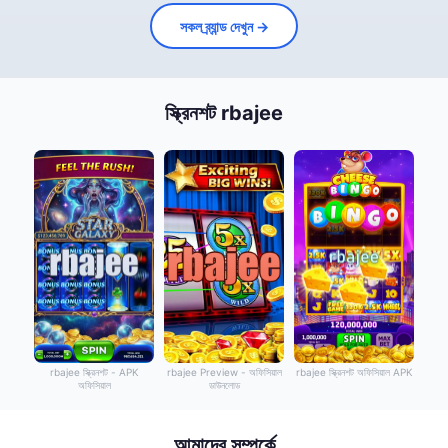
সকল ব্র্যান্ড দেখুন →
স্ক্রিনশট rbajee
rbajee Preview - অফিসিয়াল
rbajee স্ক্রিনশট - APK
rbajee স্ক্রিনশট অফিসিয়াল APK
ডাউনলোড
অফিসিয়াল
আমাদের সম্পর্কে