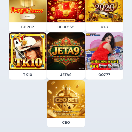
BDPOP
HEHE555
KX8
TK10
JETA9
QQ777
CEO