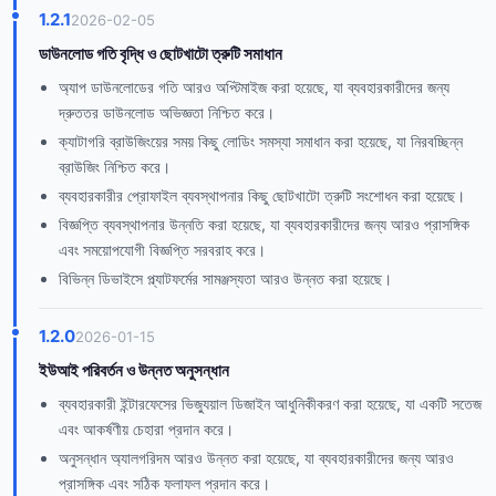
1.2.1
2026-02-05
ডাউনলোড গতি বৃদ্ধি ও ছোটখাটো ত্রুটি সমাধান
অ্যাপ ডাউনলোডের গতি আরও অপ্টিমাইজ করা হয়েছে, যা ব্যবহারকারীদের জন্য
দ্রুততর ডাউনলোড অভিজ্ঞতা নিশ্চিত করে।
ক্যাটাগরি ব্রাউজিংয়ের সময় কিছু লোডিং সমস্যা সমাধান করা হয়েছে, যা নিরবচ্ছিন্ন
ব্রাউজিং নিশ্চিত করে।
ব্যবহারকারীর প্রোফাইল ব্যবস্থাপনার কিছু ছোটখাটো ত্রুটি সংশোধন করা হয়েছে।
বিজ্ঞপ্তি ব্যবস্থাপনার উন্নতি করা হয়েছে, যা ব্যবহারকারীদের জন্য আরও প্রাসঙ্গিক
এবং সময়োপযোগী বিজ্ঞপ্তি সরবরাহ করে।
বিভিন্ন ডিভাইসে প্ল্যাটফর্মের সামঞ্জস্যতা আরও উন্নত করা হয়েছে।
1.2.0
2026-01-15
ইউআই পরিবর্তন ও উন্নত অনুসন্ধান
ব্যবহারকারী ইন্টারফেসের ভিজ্যুয়াল ডিজাইন আধুনিকীকরণ করা হয়েছে, যা একটি সতেজ
এবং আকর্ষণীয় চেহারা প্রদান করে।
অনুসন্ধান অ্যালগরিদম আরও উন্নত করা হয়েছে, যা ব্যবহারকারীদের জন্য আরও
প্রাসঙ্গিক এবং সঠিক ফলাফল প্রদান করে।