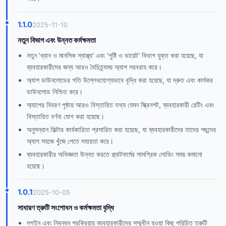
1.1.0
2025-11-10
নতুন বিভাগ এবং উন্নত কর্মক্ষমতা
নতুন 'ধ্যান ও মানসিক স্বাস্থ্য' এবং 'পুষ্টি ও ডায়েট' বিভাগ যুক্ত করা হয়েছে, যা
ব্যবহারকারীদের জন্য আরও বৈচিত্র্যময় অ্যাপ সরবরাহ করে।
অ্যাপ ডাউনলোডের গতি উল্লেখযোগ্যভাবে বৃদ্ধি করা হয়েছে, যা দ্রুত এবং কার্যকর
ডাউনলোড নিশ্চিত করে।
অ্যাপের বিবরণ পৃষ্ঠায় আরও বিস্তারিত তথ্য যেমন স্ক্রিনশট, ব্যবহারকারী রেটিং এবং
বিস্তারিত বর্ণনা যোগ করা হয়েছে।
অনুসন্ধান ফিল্টার কার্যকারিতা প্রসারিত করা হয়েছে, যা ব্যবহারকারীদের তাদের পছন্দের
অ্যাপ সহজে খুঁজে পেতে সহায়তা করে।
ব্যবহারকারীর অভিজ্ঞতা উন্নত করতে প্ল্যাটফর্মের সামগ্রিক লোডিং সময় কমানো
হয়েছে।
1.0.1
2025-10-05
সাধারণ ত্রুটি সংশোধন ও কর্মক্ষমতা বৃদ্ধি
লগইন এবং নিবন্ধন প্রক্রিয়ায় ব্যবহারকারীদের সম্মুখীন হওয়া কিছু পরিচিত ত্রুটি