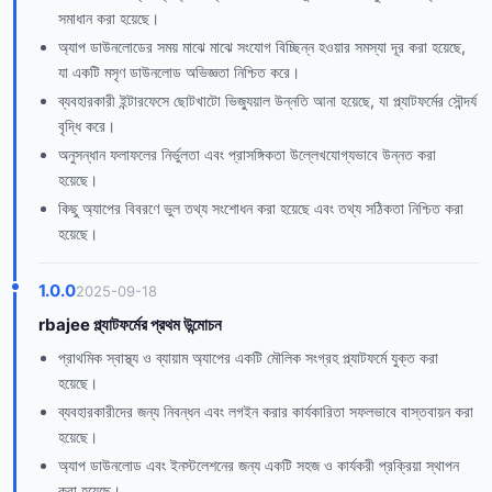
সমাধান করা হয়েছে।
অ্যাপ ডাউনলোডের সময় মাঝে মাঝে সংযোগ বিচ্ছিন্ন হওয়ার সমস্যা দূর করা হয়েছে,
যা একটি মসৃণ ডাউনলোড অভিজ্ঞতা নিশ্চিত করে।
ব্যবহারকারী ইন্টারফেসে ছোটখাটো ভিজ্যুয়াল উন্নতি আনা হয়েছে, যা প্ল্যাটফর্মের সৌন্দর্য
বৃদ্ধি করে।
অনুসন্ধান ফলাফলের নির্ভুলতা এবং প্রাসঙ্গিকতা উল্লেখযোগ্যভাবে উন্নত করা
হয়েছে।
কিছু অ্যাপের বিবরণে ভুল তথ্য সংশোধন করা হয়েছে এবং তথ্য সঠিকতা নিশ্চিত করা
হয়েছে।
1.0.0
2025-09-18
rbajee প্ল্যাটফর্মের প্রথম উন্মোচন
প্রাথমিক স্বাস্থ্য ও ব্যায়াম অ্যাপের একটি মৌলিক সংগ্রহ প্ল্যাটফর্মে যুক্ত করা
হয়েছে।
ব্যবহারকারীদের জন্য নিবন্ধন এবং লগইন করার কার্যকারিতা সফলভাবে বাস্তবায়ন করা
হয়েছে।
অ্যাপ ডাউনলোড এবং ইনস্টলেশনের জন্য একটি সহজ ও কার্যকরী প্রক্রিয়া স্থাপন
করা হয়েছে।