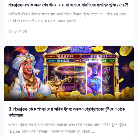
rbajee-তে কি এমন গেম পাওয়া যায়, যা আমাকে সারাদিনের ক্লান্তি ভুলিয়ে দেয়?!
ডেলিভারি রাইডার হিসেবে আমার অল্প ব্রেক টাইমে বিনোদন খুঁজে পেতাম না। rbajee থেকে
মোবাইলের গেম ডাউনলোড করে এখন আমার ক্লান্তি...
14 জুন 2026
3. rbajee থেকে পাওয়া সেরা অফিস টুলস: একজন প্রোগ্রামারের দৃষ্টিকোণ থেকে
পর্যালোচনা
একজন প্রোগ্রামার হিসেবে কর্মদক্ষতা বাড়ানোর জন্য আমি সবসময় ভালো অফিস টুলস খুঁজি।
rbajee থেকে একটি অসাধারণ প্রজেক্ট ম্যানেজমেন্ট টুল পেয়েছি,...