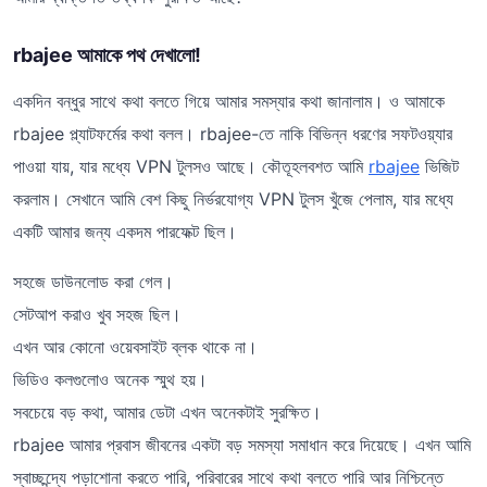
rbajee আমাকে পথ দেখালো!
একদিন বন্ধুর সাথে কথা বলতে গিয়ে আমার সমস্যার কথা জানালাম। ও আমাকে
rbajee প্ল্যাটফর্মের কথা বলল। rbajee-তে নাকি বিভিন্ন ধরণের সফটওয়্যার
পাওয়া যায়, যার মধ্যে VPN টুলসও আছে। কৌতূহলবশত আমি
rbajee
ভিজিট
করলাম। সেখানে আমি বেশ কিছু নির্ভরযোগ্য VPN টুলস খুঁজে পেলাম, যার মধ্যে
একটি আমার জন্য একদম পারফেক্ট ছিল।
সহজে ডাউনলোড করা গেল।
সেটআপ করাও খুব সহজ ছিল।
এখন আর কোনো ওয়েবসাইট ব্লক থাকে না।
ভিডিও কলগুলোও অনেক স্মুথ হয়।
সবচেয়ে বড় কথা, আমার ডেটা এখন অনেকটাই সুরক্ষিত।
rbajee আমার প্রবাস জীবনের একটা বড় সমস্যা সমাধান করে দিয়েছে। এখন আমি
স্বাচ্ছন্দ্যে পড়াশোনা করতে পারি, পরিবারের সাথে কথা বলতে পারি আর নিশ্চিন্তে