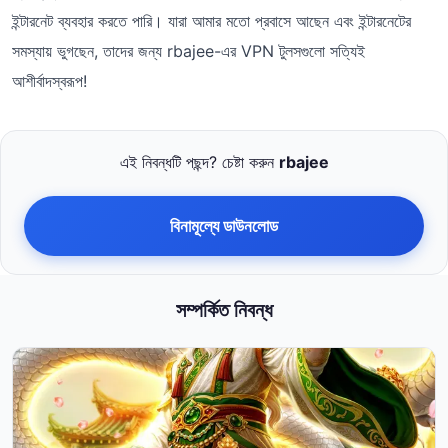
ইন্টারনেট ব্যবহার করতে পারি। যারা আমার মতো প্রবাসে আছেন এবং ইন্টারনেটের
সমস্যায় ভুগছেন, তাদের জন্য rbajee-এর VPN টুলসগুলো সত্যিই
আশীর্বাদস্বরূপ!
এই নিবন্ধটি পছন্দ? চেষ্টা করুন
rbajee
বিনামূল্যে ডাউনলোড
সম্পর্কিত নিবন্ধ