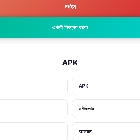
লগইন
এখনই নিবন্ধন করুন
APK
APK
ডাউনলোড
আলোচনা