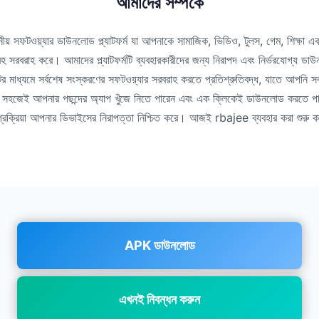
আমাদের সম্পর্কে
নীয় সফটওয়্যার ডাউনলোড প্ল্যাটফর্ম যা আপনাকে সামাজিক, ভিডিও, টুলস, গেম, শিক্ষ
হ সরবরাহ করে। আমাদের প্ল্যাটফর্মটি ব্যবহারকারীদের জন্য নিরাপদ এবং নির্ভরযোগ্য ডাউ
াধ্যমে সর্বশেষ সংস্করণের সফটওয়্যার সরবরাহ করতে প্রতিশ্রুতিবদ্ধ, যাতে আপনি সবস
জেই আপনার পছন্দের অ্যাপ খুঁজে নিতে পারেন এবং এক ক্লিকেই ডাউনলোড করতে পার
ানিং প্রক্রিয়া আপনার ডিভাইসের নিরাপত্তা নিশ্চিত করে। আজই rbajee ব্যবহার করা শুর
APK ডাউনলোড
এখনই নিবন্ধন করুন