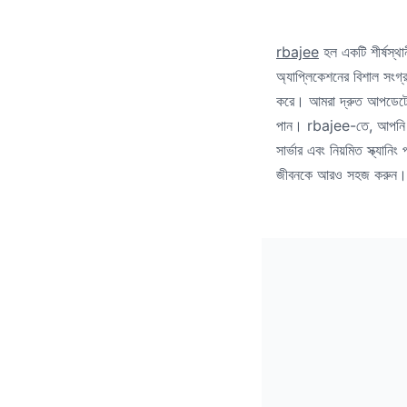
rbajee
হল একটি শীর্ষস্থা
অ্যাপ্লিকেশনের বিশাল সংগ্র
করে। আমরা দ্রুত আপডেটের ম
পান। rbajee-তে, আপনি সহ
সার্ভার এবং নিয়মিত স্ক্য
জীবনকে আরও সহজ করুন।