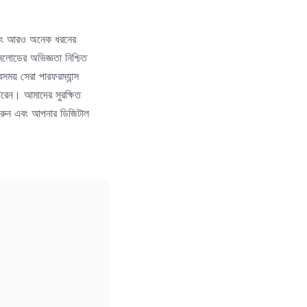
া এবং আরও অনেক ধরনের
নলোডের অভিজ্ঞতা নিশ্চিত
ময় সেরা পারফরম্যান্স
েন। আমাদের সুরক্ষিত
ু করুন এবং আপনার ডিজিটাল