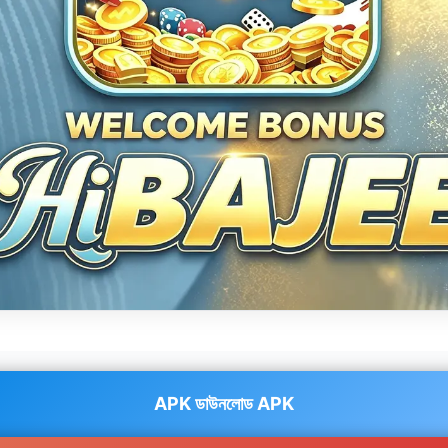
APK ডাউনলোড APK