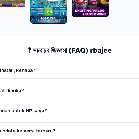
❓ সচরাচর জিজ্ঞাসা (FAQ) rbajee
install, kenapa?
aat dibuka?
aman untuk HP saya?
update ke versi terbaru?