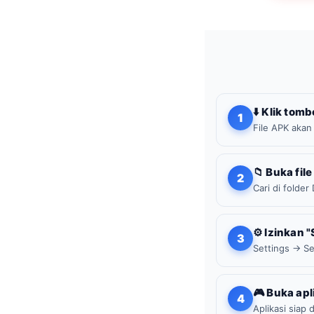
⬇️ Klik to
1
File APK akan
📁 Buka fi
2
Cari di folde
⚙️ Izinkan 
3
Settings → Sec
🎮 Buka apl
4
Aplikasi siap 