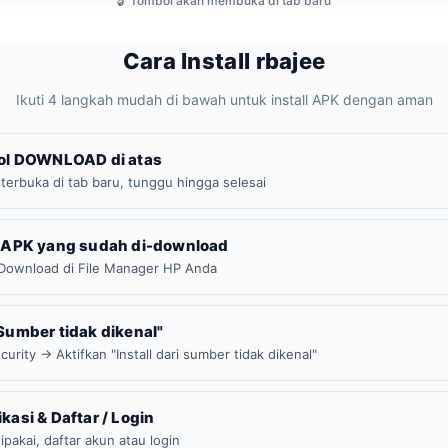
🔓 Tombol akan membuka di tab baru
Cara Install rbajee
Ikuti 4 langkah mudah di bawah untuk install APK dengan aman
mbol DOWNLOAD di atas
 terbuka di tab baru, tunggu hingga selesai
le APK yang sudah di-download
r Download di File Manager HP Anda
"Sumber tidak dikenal"
urity → Aktifkan "Install dari sumber tidak dikenal"
ikasi & Daftar / Login
dipakai, daftar akun atau login