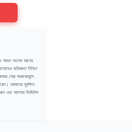
া এবং আরও অনেক ধরনের
নলোডের অভিজ্ঞতা নিশ্চিত
ময় সেরা পারফরম্যান্স
েন। আমাদের সুরক্ষিত
ু করুন এবং আপনার ডিজিটাল