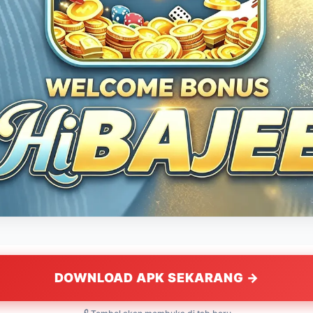
DOWNLOAD APK SEKARANG →