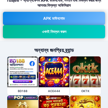
rbajee - অ্যাপ্লিকেশন APK ডাউনলোড, লগইন এবং নিবন্ধন করার জন্য
আপনার বিশ্বস্ত অফিসিয়াল
APK ডাউনলোড
এখনই নিবন্ধন করুন
অন্যান্য জনপ্রিয় ব্র্যান্ড
BD188
ACE444
OKTK