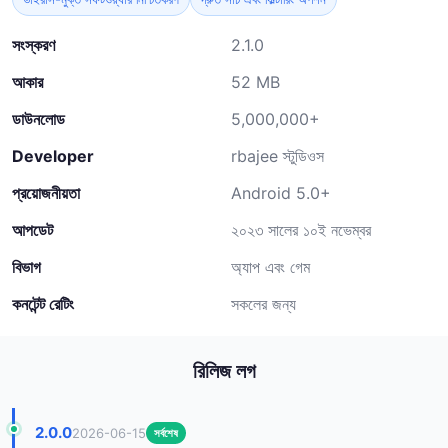
সংস্করণ
2.1.0
আকার
52 MB
ডাউনলোড
5,000,000+
Developer
rbajee স্টুডিওস
প্রয়োজনীয়তা
Android 5.0+
আপডেট
২০২৩ সালের ১০ই নভেম্বর
বিভাগ
অ্যাপ এবং গেম
কনটেন্ট রেটিং
সকলের জন্য
রিলিজ লগ
2.0.0
2026-06-15
সর্বশেষ