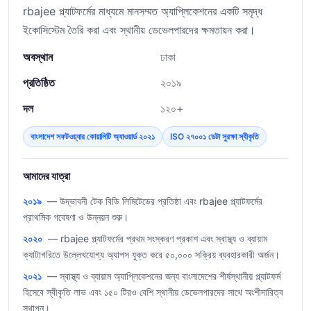
rbajee প্ল্যাটফর্মের মাধ্যমে মানসম্মত অ্যাপ্লিকেশনের একটি সমৃদ্ধ
ইকোসিস্টেম তৈরি করা এবং স্থানীয় ডেভেলপারদের ক্ষমতায়ন করা।
অবস্থান
ঢাকা
প্রতিষ্ঠিত
২০১৯
দল
১২০+
বাংলাদেশ সফটওয়্যার কোয়ালিটি অ্যাওয়ার্ড ২০২১
ISO ২৭০০১ ডেটা সুরক্ষা স্বীকৃতি
আমাদের যাত্রা
২০১৯
— উদ্ভাবনী টেক বিডি লিমিটেডের প্রতিষ্ঠা এবং rbajee প্ল্যাটফর্মের
প্রাথমিক গবেষণা ও উন্নয়ন শুরু।
২০২০
— rbajee প্ল্যাটফর্মের প্রথম সংস্করণ প্রকাশ এবং স্বাস্থ্য ও ব্যায়াম
ক্যাটাগরিতে উল্লেখযোগ্য অ্যাপস যুক্ত করে ৫০,০০০ সক্রিয় ব্যবহারকারী অর্জন।
২০২১
— স্বাস্থ্য ও ব্যায়াম অ্যাপ্লিকেশনের জন্য বাংলাদেশের শীর্ষস্থানীয় প্ল্যাটফর্ম
হিসেবে স্বীকৃতি লাভ এবং ১৫০ টিরও বেশি স্থানীয় ডেভেলপারদের সাথে অংশীদারিত্ব
স্থাপন।