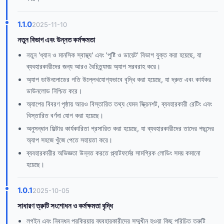
1.1.0
2025-11-10
নতুন বিভাগ এবং উন্নত কর্মক্ষমতা
নতুন 'ধ্যান ও মানসিক স্বাস্থ্য' এবং 'পুষ্টি ও ডায়েট' বিভাগ যুক্ত করা হয়েছে, যা
ব্যবহারকারীদের জন্য আরও বৈচিত্র্যময় অ্যাপ সরবরাহ করে।
অ্যাপ ডাউনলোডের গতি উল্লেখযোগ্যভাবে বৃদ্ধি করা হয়েছে, যা দ্রুত এবং কার্যকর
ডাউনলোড নিশ্চিত করে।
অ্যাপের বিবরণ পৃষ্ঠায় আরও বিস্তারিত তথ্য যেমন স্ক্রিনশট, ব্যবহারকারী রেটিং এবং
বিস্তারিত বর্ণনা যোগ করা হয়েছে।
অনুসন্ধান ফিল্টার কার্যকারিতা প্রসারিত করা হয়েছে, যা ব্যবহারকারীদের তাদের পছন্দের
অ্যাপ সহজে খুঁজে পেতে সহায়তা করে।
ব্যবহারকারীর অভিজ্ঞতা উন্নত করতে প্ল্যাটফর্মের সামগ্রিক লোডিং সময় কমানো
হয়েছে।
1.0.1
2025-10-05
সাধারণ ত্রুটি সংশোধন ও কর্মক্ষমতা বৃদ্ধি
লগইন এবং নিবন্ধন প্রক্রিয়ায় ব্যবহারকারীদের সম্মুখীন হওয়া কিছু পরিচিত ত্রুটি