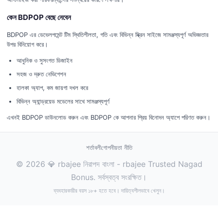
কেন BDPOP বেছে নেবেন
BDPOP এর ডেভেলপমেন্ট টিম স্থিতিশীলতা, গতি এবং বিভিন্ন স্ক্রিন সাইজে সামঞ্জস্যপূর্ণ অভিজ্ঞতার
উপর বিনিয়োগ করে।
আধুনিক ও সুসংগত ডিজাইন
সহজ ও দ্রুত নেভিগেশন
হালকা অ্যাপ, কম জায়গা দখল করে
বিভিন্ন অ্যান্ড্রয়েড মডেলের সাথে সামঞ্জস্যপূর্ণ
এখনই BDPOP ডাউনলোড করুন এবং BDPOP কে আপনার প্রিয় বিনোদন অ্যাপে পরিণত করুন।
শর্তাবলী
গোপনীয়তা নীতি
© 2026 💎 rbajee নিরাপদ বাংলা - rbajee Trusted Nagad
Bonus. সর্বস্বত্ব সংরক্ষিত।
ব্যবহারকারীর বয়স ১৮+ হতে হবে। দায়িত্বশীলভাবে খেলুন।