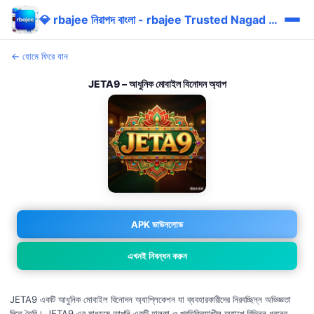
💎 rbajee নিরাপদ বাংলা - rbajee Trusted Nagad Bonus
← হোমে ফিরে যান
JETA9 – আধুনিক মোবাইল বিনোদন অ্যাপ
APK ডাউনলোড
এখনই নিবন্ধন করুন
JETA9 একটি আধুনিক মোবাইল বিনোদন অ্যাপ্লিকেশন যা ব্যবহারকারীদের নিরবচ্ছিন্ন অভিজ্ঞতা
দিতে তৈরি। JETA9 এর মাধ্যমে আপনি একটি হালকা ও প্রতিক্রিয়াশীল অ্যাপে বিভিন্ন ধরনের