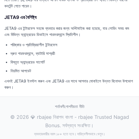
কনটেন্ট পেতে পারেন।
JETA9 এর বৈশিষ্ট্য
JETA9 এর ইন্টারফেস সহজে ব্যবহার করার জন্য অপ্টিমাইজ করা হয়েছে, যার লোডিং সময় কম
এবং বিভিন্ন অ্যান্ড্রয়েড ডিভাইসে পারফরম্যান্স স্থিতিশীল।
পরিষ্কার ও প্রতিক্রিয়াশীল ইন্টারফেস
দ্রুত পারফরম্যান্স, ব্যাটারি সাশ্রয়ী
বিস্তৃত অ্যান্ড্রয়েড সাপোর্ট
নিয়মিত আপডেট
এখনই JETA9 ইনস্টল করুন এবং JETA9 এর সাথে আপনার মোবাইলে উন্নত বিনোদন উপভোগ
করুন।
শর্তাবলী
গোপনীয়তা নীতি
© 2026 💎 rbajee নিরাপদ বাংলা - rbajee Trusted Nagad
Bonus. সর্বস্বত্ব সংরক্ষিত।
ব্যবহারকারীর বয়স ১৮+ হতে হবে। দায়িত্বশীলভাবে খেলুন।