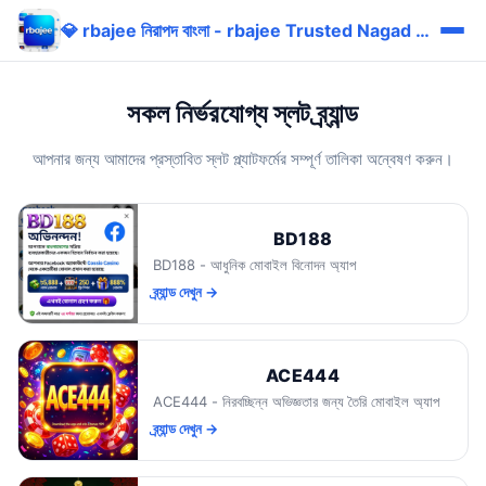
💎 rbajee নিরাপদ বাংলা - rbajee Trusted Nagad Bonus
সকল নির্ভরযোগ্য স্লট ব্র্যান্ড
আপনার জন্য আমাদের প্রস্তাবিত স্লট প্ল্যাটফর্মের সম্পূর্ণ তালিকা অন্বেষণ করুন।
BD188
BD188 - আধুনিক মোবাইল বিনোদন অ্যাপ
ব্র্যান্ড দেখুন →
ACE444
ACE444 - নিরবচ্ছিন্ন অভিজ্ঞতার জন্য তৈরি মোবাইল অ্যাপ
ব্র্যান্ড দেখুন →