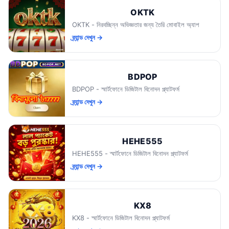
OKTK
OKTK - নিরবচ্ছিন্ন অভিজ্ঞতার জন্য তৈরি মোবাইল অ্যাপ
ব্র্যান্ড দেখুন →
BDPOP
BDPOP - স্মার্টফোনে ডিজিটাল বিনোদন প্ল্যাটফর্ম
ব্র্যান্ড দেখুন →
HEHE555
HEHE555 - স্মার্টফোনে ডিজিটাল বিনোদন প্ল্যাটফর্ম
ব্র্যান্ড দেখুন →
KX8
KX8 - স্মার্টফোনে ডিজিটাল বিনোদন প্ল্যাটফর্ম